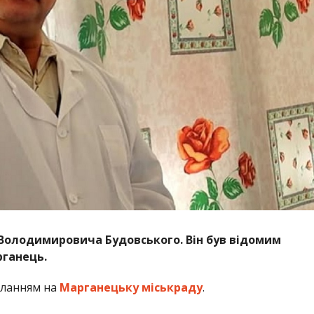
а Володимировича Будовського. Він був відомим
рганець.
иланням на
Марганецьку міськраду
.