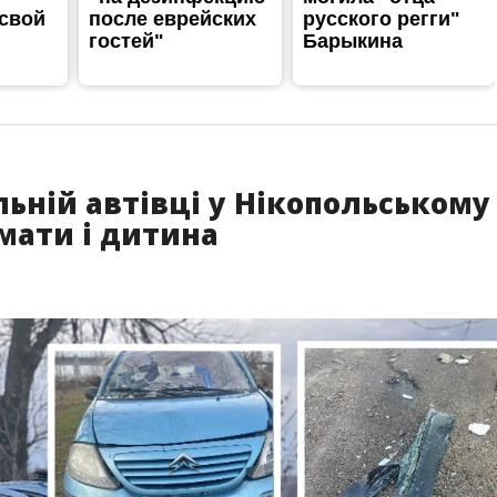
льній автівці у Нікопольському
мати і дитина