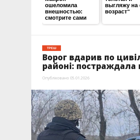
ТРЕШ
Ворог вдарив по циві
районі: постраждала 
Опубліковано
05.01.2026