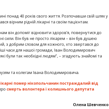
ні понад 40 років свого життя. Розпочавши свій шлях у
ався вірним рідній лікарні та своїм пацієнтам.
нам він допоміг відновити здоров’я, повернутися до
і сили. ​Він був не просто лікарем – він був душею
ий, з добрим словом для кожного, хто звертався до
ніші часи для нашої громади, Іван Володимирович
кі були так необхідні людям”, – згадують знайомі та
друзям та колегам Івана Володимировича.
лікарні помер нікопольчанин постраждалий від
 про
смерть волонтера і колишнього депутата
Олена Шевченко