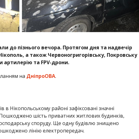
ли до пізнього вечора. Протягом дня та надвечір
 Нікополь, а також Червоногригорівську, Покровську
и артилерію та FPV-дрони.
иланням на
ДніпроОВА
.
рів в Нікопольському районі зафіксовані значні
. Пошкоджено шість приватних житлових будинків,
 господарську споруду. Ще одну будівлю знищено
 пошкоджено лінію електропередач.