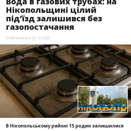
Вода в газових трубах: на
Нікопольщині цілий
під’їзд залишився без
газопостачання
Опубліковано
02.12.2025
В Нікопольському районі 15 родин залишилися