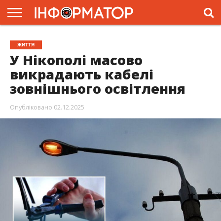
ГОЛОВНА
ЖИТТЯ
ВЛАДА
ГРОШІ
ТРЕШ
ПРЕС-
ЖИТТЯ
РЕЛІЗИ
РЕКЛАМА
ПРОЕКТИ
У Нікополі масово
викрадають кабелі
зовнішнього освітлення
Опубліковано
02.12.2025