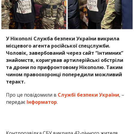
У Нікополі Служба безпеки України викрила
місцевого агента російської спецслужби.
Чоловік, завербований через сайт “інтимних”
знайомств, коригував артилерійські обстріли
та дрони по прифронтовому Нікополю. Таким
чином правоохоронці попередили можливий
теракт.
Про це повідомили в
Службі безпеки України
, –
передає
Інформатор
.
Контррозвідка СБУ викрила 42-річного жителя