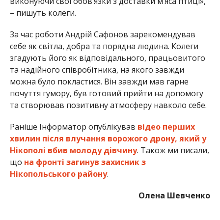
виконуючи свої обов’язки з доставки м’яса птиці»,
– пишуть колеги.
За час роботи Андрій Сафонов зарекомендував
себе як світла, добра та порядна людина. Колеги
згадують його як відповідального, працьовитого
та надійного співробітника, на якого завжди
можна було покластися. Він завжди мав гарне
почуття гумору, був готовий прийти на допомогу
та створював позитивну атмосферу навколо себе.
Раніше Інформатор опублікував
відео перших
хвилин після влучання ворожого дрону, який у
Нікополі вбив молоду дівчину
. Також ми писали,
що
на фронті загинув захисник з
Нікопольського району
.
Олена Шевченко