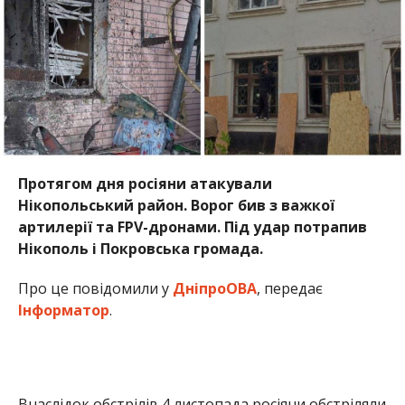
Протягом дня росіяни атакували
Нікопольський район. Ворог бив з важкої
артилерії та FPV-дронами. Під удар потрапив
Нікополь і Покровська громада.
Про це повідомили у
ДніпроОВА
, передає
Інформатор
.
Внаслідок обстрілів 4 листопада росіяни обстріляли