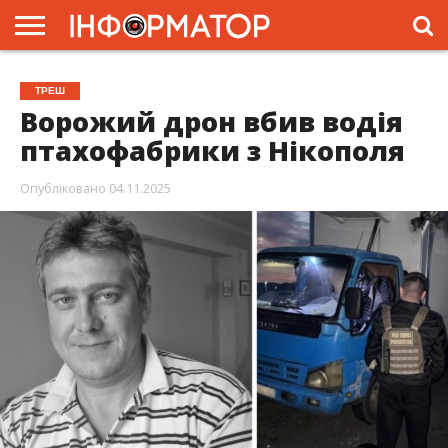
ГОЛОВНА
ЖИТТЯ
ВЛАДА
ГРОШІ
ТРЕШ
ПРЕС-
ТРЕШ
РЕЛІЗИ
РЕКЛАМА
ПРОЕКТИ
Ворожий дрон вбив водія
птахофабрики з Нікополя
Опубліковано
04.11.2025