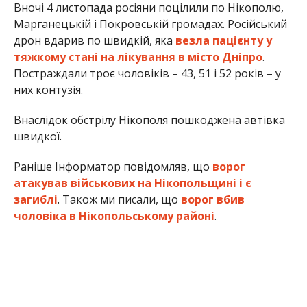
Вночі 4 листопада росіяни поцілили по Нікополю,
Марганецькій і Покровській громадах. Російський
дрон вдарив по швидкій, яка
везла пацієнту у
тяжкому стані на лікування в місто Дніпро
.
Постраждали троє чоловіків – 43, 51 і 52 років – у
них контузія.
Внаслідок обстрілу Нікополя пошкоджена автівка
швидкої.
Раніше Інформатор повідомляв, що
ворог
атакував військових на Нікопольщині і є
загиблі
. Також ми писали, що
ворог вбив
чоловіка в Нікопольському районі
.