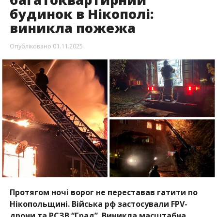
Протягом ночі ворог не переставав гатити по
Нікопольщині. Війська рф застосували FPV-
дрони та РСЗВ “Град”. Виникла масштабна
пожежа.
Про це повідомили у
ДніпроОВА
, передає
Інформатор
.
Вночі 1 листопада ворог обстріляв Нікопол та
Марганецьку громаду. Через атаку в райцентрі
зайнялися багатоквартирний будинок та авто.