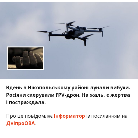
Вдень в Нікопольському районі лунали вибухи.
Росіяни скерували FPV-дрон. На жаль, є жертва
і постраждала.
Про це повідомляє
Інформатор
із посиланням на
ДніпроОВА
.
1 листопада у Марганці через атаку дроном
загинув 58-річний чоловік. Також постраждала 54-
річна жінка. Вона буде оговтуватися вдома.
Редакція Інформатора висловлює щирі співчуття
рідним та близьким загиблого.
Раніше Інформатор повідомляв, що
росіяни
вбили у Нікополі 23-річну дівчину
. Також ми
писали, що
на фронті загинув 41-річний