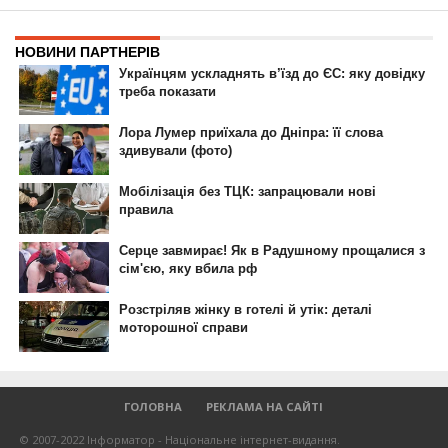
ГОЛОВНА
РЕКЛАМА НА САЙТІ
© 2007-2022 Інформатор - Національне інтернет-видання.
При повному або частковому використанні матеріалів сайту посилання
на сайт інтернет-видання
nikopol.informator.ua
як джерело
інформації є обов'язковим.