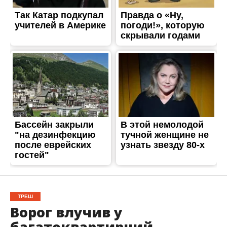
ТРЕШ
Ворог влучив у
багатоквартирний
будинок в Нікополі:
виникла пожежа
Опубліковано
01.11.2025