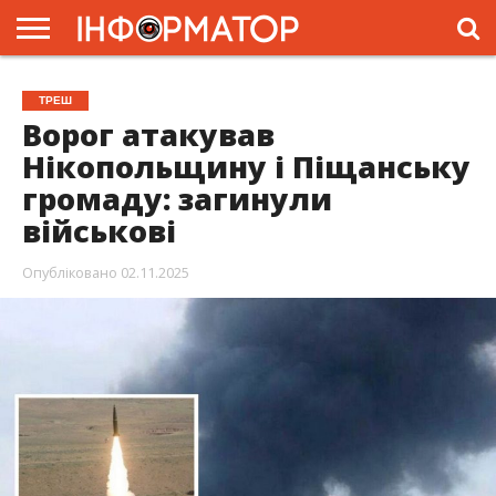
ГОЛОВНА
ЖИТТЯ
ВЛАДА
ГРОШІ
ТРЕШ
ПРЕС-
ТРЕШ
РЕЛІЗИ
РЕКЛАМА
ПРОЕКТИ
Ворог атакував
Нікопольщину і Піщанську
громаду: загинули
військові
Опубліковано
02.11.2025