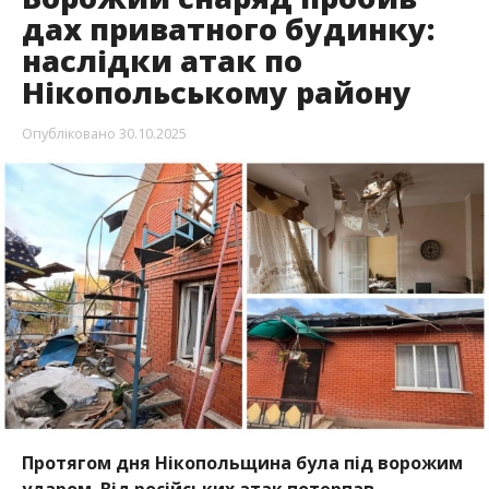
дах приватного будинку:
наслідки атак по
Нікопольському району
Опубліковано
30.10.2025
Протягом дня Нікопольщина була під ворожим
ударом. Від російських атак потерпав