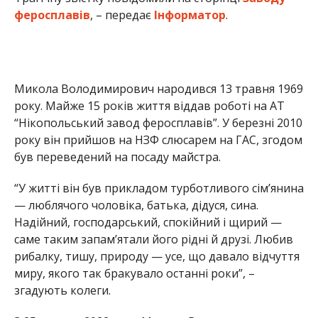
феросплавів
, – передає
Інформатор
.
Микола Володимирович народився 13 травня 1969
року. Майже 15 років життя віддав роботі на АТ
“Нікопольський завод феросплавів”. У березні 2010
року він прийшов на НЗФ слюсарем на ГАС, згодом
був переведений на посаду майстра.
“У житті він був прикладом турботливого сім’янина
— люблячого чоловіка, батька, дідуся, сина.
Надійний, господарський, спокійний і щирий —
саме таким запам’ятали його рідні й друзі. Любив
рибалку, тишу, природу — усе, що давало відчуття
миру, якого так бракувало останні роки”, –
згадують колеги.