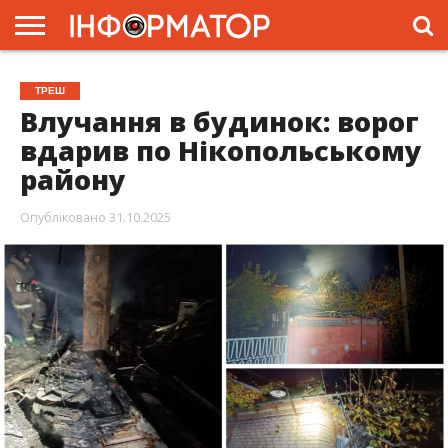
ГОЛОВНА
ЖИТТЯ
ВЛАДА
ГРОШІ
ТРЕШ
ПРЕС-
ТРЕШ
РЕЛІЗИ
РЕКЛАМА
ПРОЕКТИ
Влучання в будинок: ворог
вдарив по Нікопольському
району
Опубліковано
31.10.2025