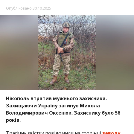
Опубліковано
30.10.2025
Нікополь втратив мужнього захисника.
Захищаючи Україну загинув Микола
Володимирович Оксенюк. Захиснику було 56
років.
Трагічну звістку повідомили на сторінці
заводу