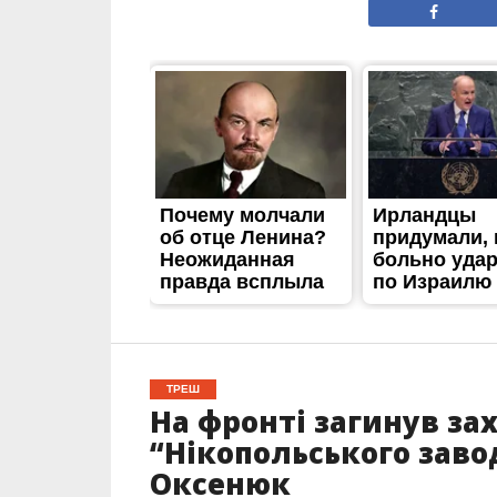
ТРЕШ
На фронті загинув зах
“Нікопольського зав
Оксенюк