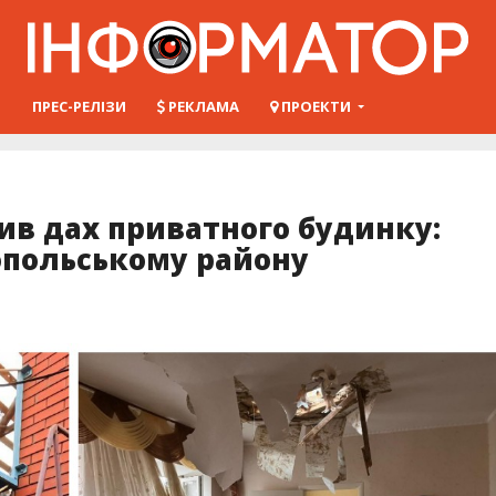
Ш
ПРЕС-РЕЛІЗИ
РЕКЛАМА
ПРОЕКТИ
ив дах приватного будинку:
опольському району