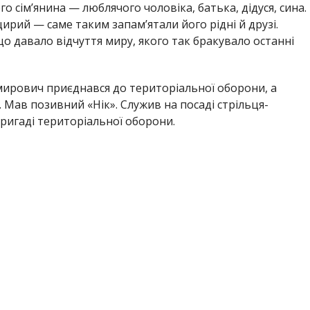
о сім’янина — люблячого чоловіка, батька, дідуся, сина.
ирий — саме таким запам’ятали його рідні й друзі.
о давало відчуття миру, якого так бракувало останні
ирович приєднався до територіальної оборони, а
 Мав позивний «Нік». Служив на посаді стрільця-
ригаді територіальної оборони.