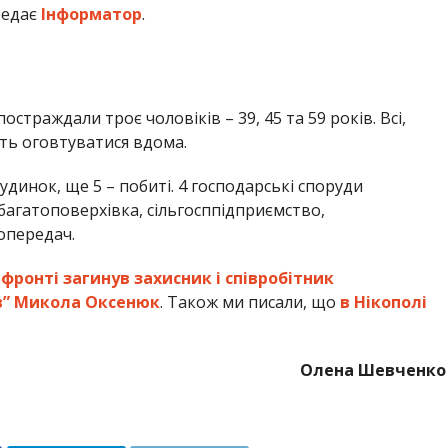
редає
Інформатор
.
остраждали троє чоловіків – 39, 45 та 59 років. Всі,
уть оговтуватися вдома.
динок, ще 5 – побиті. 4 господарські споруди
 багатоповерхівка, сільгосппідприємство,
опередач.
 фронті загинув захисник і співробітник
в” Микола Оксенюк
. Також ми писали, що
в Нікополі
Олена Шевченко