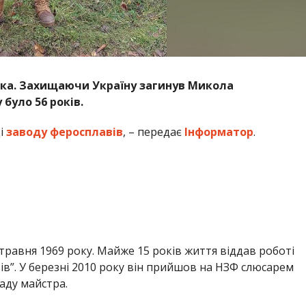
ка. Захищаючи Україну загинув Микола
було 56 років.
ці
заводу феросплавів
, – передає
Інформатор
.
авня 1969 року. Майже 15 років життя віддав роботі
в”. У березні 2010 року він прийшов на НЗФ слюсарем
аду майстра.