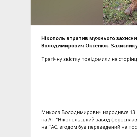
Нікополь втратив мужнього захисни
Володимирович Оксенюк. Захиснику 
Трагічну звістку повідомили на сторін
Микола Володимирович народився 13 тр
на АТ “Нікопольський завод феросплаві
на ГАС, згодом був переведений на пос