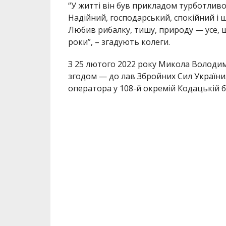
“У житті він був прикладом турботливог
Надійний, господарський, спокійний і щ
Любив рибалку, тишу, природу — усе, щ
роки”, – згадують колеги.
З 25 лютого 2022 року Микола Володим
згодом — до лав Збройних Сил України.
оператора у 108-й окремій Кодацькій б