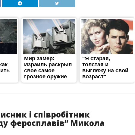
исник і співробітник
оду феросплавів” Микола