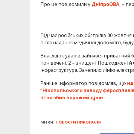
Про це повідомили у
ДніпроОВА
, – пе
Під час російських обстрілів 30 жовтня п
після надання медичної допомого, буд
Внаслідок ударів зайнявся приватний бу
понівечені, 2 – знищені. Пошкоджені й
інфраструктура. Зачепило лінію електр
Раніше Інформатор повідомляв, що
на
“Нікопольського заводу феросплаві
птах збив ворожий дрон
.
МІТКИ:
НОВОСТИ НИКОПОЛЯ