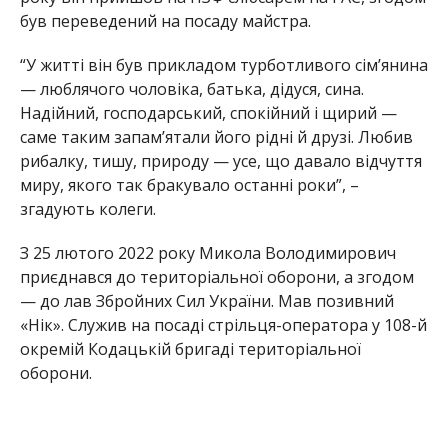
був переведений на посаду майстра.
“У житті він був прикладом турботливого сім’янина
— люблячого чоловіка, батька, дідуся, сина.
Надійний, господарський, спокійний і щирий —
саме таким запам’ятали його рідні й друзі. Любив
рибалку, тишу, природу — усе, що давало відчуття
миру, якого так бракувало останні роки”, –
згадують колеги.
З 25 лютого 2022 року Микола Володимирович
приєднався до територіальної оборони, а згодом
— до лав Збройних Сил України. Мав позивний
«Нік». Служив на посаді стрільця-оператора у 108-й
окремій Кодацькій бригаді територіальної
оборони.