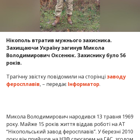
Нікополь втратив мужнього захисника.
Захищаючи Україну загинув Микола
Володимирович Оксенюк. Захиснику було 56
років.
Трагічну звістку повідомили на сторінці
заводу
феросплавів
, – передає
Інформатор
.
Микола Володимирович народився 13 травня 1969
року. Майже 15 років життя віддав роботі на АТ
“Нікопольський завод феросплавів”. У березні 2010
року він прийшов на НЗФ слюсарем на ГАС, згодом