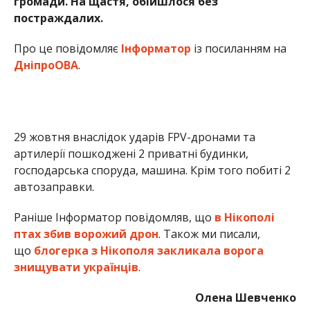
громади. На щастя, обійшлося без
постраждалих.
Про це повідомляє
Інформатор
із посиланням на
ДніпроОВА
.
29 жовтня внаслідок ударів FPV-дронами та
артилерії пошкоджені 2 приватні будинки,
господарська споруда, машина. Крім того побиті 2
автозаправки.
Раніше Інформатор повідомляв, що
в Нікополі
птах збив ворожий дрон
. Також ми писали,
що
блогерка з Нікополя закликала ворога
знищувати українців
.
Олена Шевченко