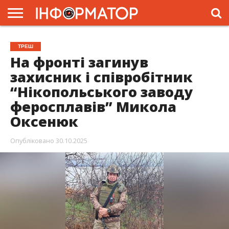
ГОЛОВНА
ЖИТТЯ
ВЛАДА
ГРОШІ
ТРЕШ
ПРЕС-
ТРЕШ
РЕЛІЗИ
РЕКЛАМА
ПРОЕКТИ
На фронті загинув
захисник і співробітник
“Нікопольського заводу
феросплавів” Микола
Оксенюк
Опубліковано
30.10.2025