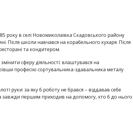
985 року в селі Новомиколаївка Скадовського району
ині. Після школи навчався на корабельного кухаря. Після
ресторані та кондитером.
 змінити сферу діяльності: влаштувався на
воївши професію сортувальника-здавальника металу
ті руки: за яку б роботу не брався – віддавав себе
та завжди першим приходив на допомогу, хто б до нього