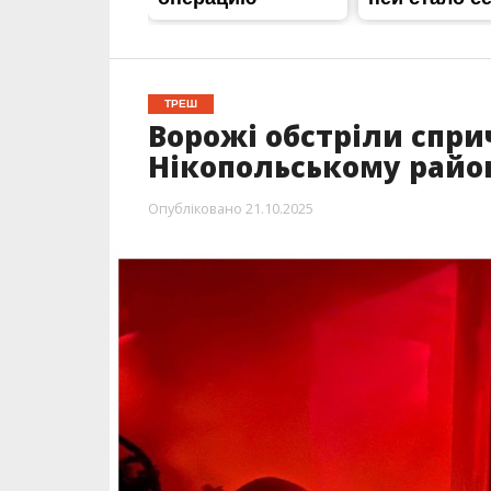
ТРЕШ
Ворожі обстріли спр
Нікопольському райо
Опубліковано
21.10.2025