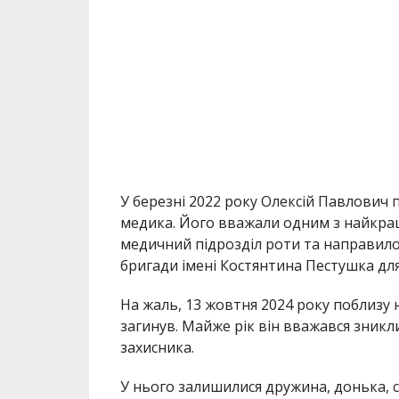
У березні 2022 року Олексій Павлович 
медика. Його вважали одним з найкра
медичний підрозділ роти та направило 
бригади імені Костянтина Пестушка для 
На жаль, 13 жовтня 2024 року поблизу н
загинув. Майже рік він вважався зникл
захисника.
У нього залишилися дружина, донька, си