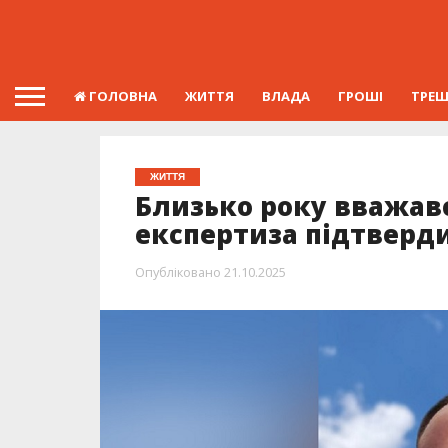
ГОЛОВНА
ЖИТТЯ
ВЛАДА
ГРОШІ
ТРЕ
ЖИТТЯ
Близько року вважавс
експертиза підтверди
Опубліковано
21.10.2025