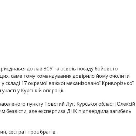
приєднався до лав ЗСУ та освоїв посаду бойового
щих, саме тому командування довірило йому очолити
у складі 17 окремої важкої механізованої Криворізької
участі у Курській операції.
аселеного пункту Товстий Луг, Курської області Олексій
им безвісти, але експертиза ДНК підтвердила загибель
н, сестра і троє братів.