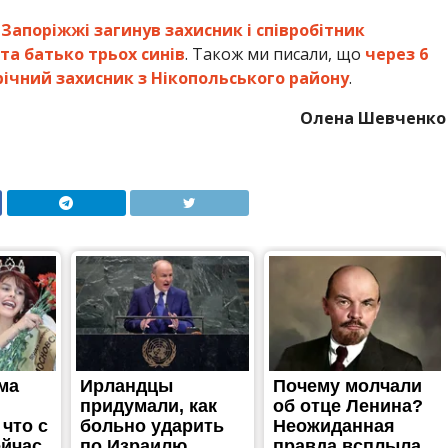
 Запоріжжі загинув захисник і співробітник
та батько трьох синів
. Також ми писали, що
через 6
2-річний захисник з Нікопольського району
.
Олена Шевченко