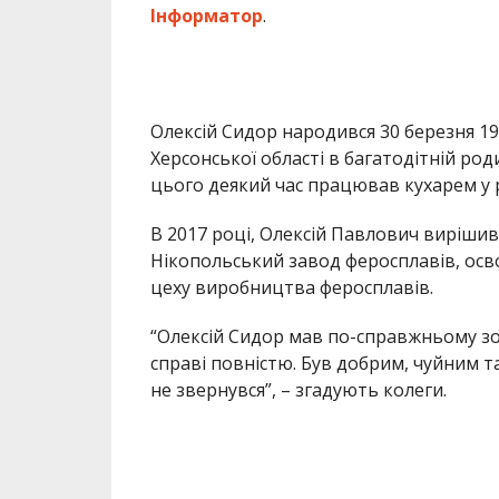
Інформатор
.
Олексій Сидор народився 30 березня 1
Херсонської області в багатодітній род
цього деякий час працював кухарем у 
В 2017 році, Олексій Павлович вирішив
Нікопольський завод феросплавів, ос
цеху виробництва феросплавів.
“Олексій Сидор мав по-справжньому золо
справі повністю. Був добрим, чуйним 
не звернувся”, – згадують колеги.