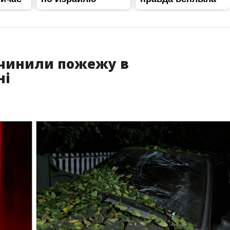
ичинили пожежу в
ні