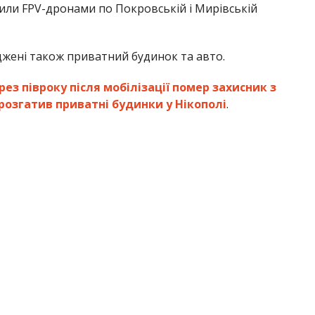
лили FPV-дронами по Покровській і Мирівській
джені також приватний будинок та авто.
рез півроку після мобілізації помер захисник з
розгатив приватні будинки у Нікополі
.