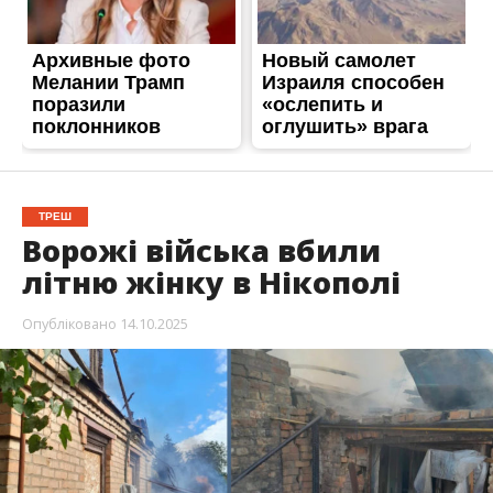
Опубліковано
14.10.2025
Вдень у У Нікополі сталася трагедія. Ворог
знову обстріляв місто. Загинула 75-річна жінка.
Про це повідомив міський голова Нікополя
Олександр Саюк
, передає
Інформатор
.