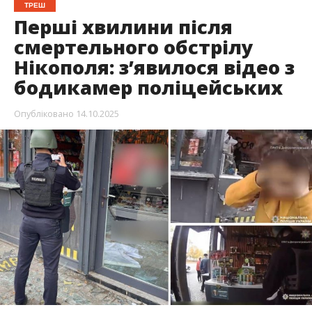
У Нікополі правоохоронці потрапили під
повторні удари дронів. Це трапилося під час
евакуації містян і молодої жінки, яка була у
критичному стані. На жаль,
дівчина померла
.
11 жовтня близько 11:00 окупанти спрямували
удар FPV-дроном по одному з магазинів на
центральній вулиці. Першими на місце прибули
екіпажі відділу реагування патрульної поліції.
Серед постраждалих була 23-річна дівчина —
уламки влучили їй у голову, вона знепритомніла та
втратила багато крові, – розповідає
Інформатор