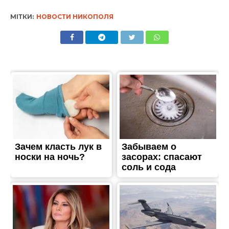
ТРЕШ
Ворожі війська вбили
літню жінку в Нікополі