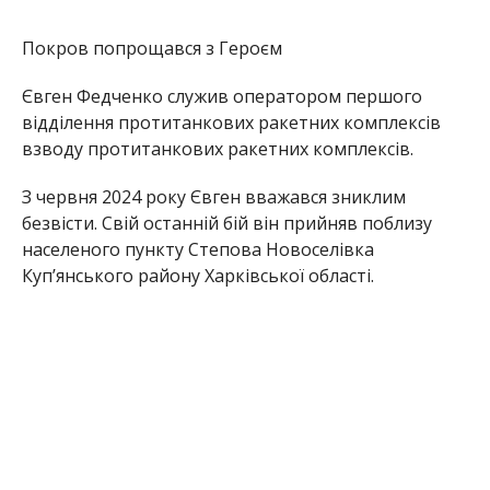
14 жовтня 2025 року рідні та близькі змогли
попрощатися і провести в останню путь загиблого
Героя.
Редакція Інформатора висловлює щирі співчуття
рідним та близьким полеглого бійця.