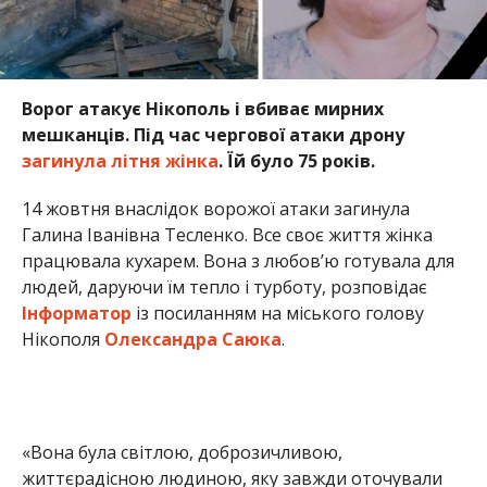
Ворог атакує Нікополь і вбиває мирних
мешканців. Під час чергової атаки дрону
загинула літня жінка
. Їй було 75 років.
14 жовтня внаслідок ворожої атаки загинула
Галина Іванівна Тесленко. Все своє життя жінка
працювала кухарем. Вона з любов’ю готувала для
людей, даруючи їм тепло і турботу, розповідає
Інформатор
із посиланням на міського голову
Нікополя
Олександра Саюка
.
«Вона була світлою, доброзичливою,
життєрадісною людиною, яку завжди оточували