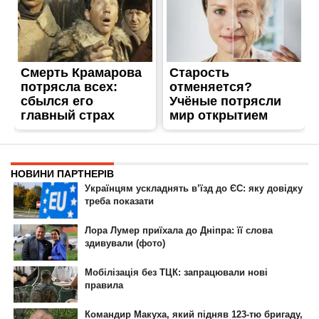
ГОЛОВНА
РЕКЛАМА НА САЙТІ
© 2007-2022 Інформатор - Національне інтернет-видання.
При повному або частковому використанні матеріалів сайту посилання
на сайт інтернет-видання
nikopol.informator.ua
як джерело
інформації є обов'язковим.