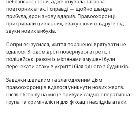
правоохоронців вдалося уникнути нових жертв.
Після обстрілу на місце прибули слідчо-оперативна
група та криміналісти для фіксації наслідків атаки.
Так щодня працюють поліцейські Нікополя — під
вогнем, пліч-о-пліч із медиками та
рятувальниками, ризикуючи власним життям, аби