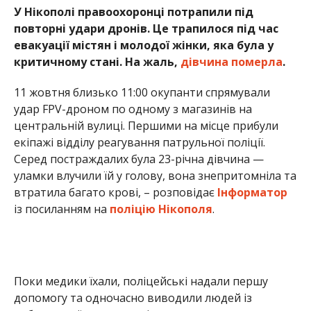
із посиланням на
поліцію Нікополя
.
Поки медики їхали, поліцейські надали першу
допомогу та одночасно виводили людей із
небезпечної зони, адже існувала загроза
повторних атак. І справді — щойно швидка
прибула, дрон знову вдарив. Правоохоронці
прикривали цивільних, евакуюючи їх вдруге під
звуки нових вибухів.
Попри всі зусилля, життя пораненої врятувати не
вдалося. Згодом дрон повернувся втретє, і
поліцейські разом із містянами змушені були
перечекати атаку в укритті біля одного з будинків.
Завдяки швидким та злагодженим діям