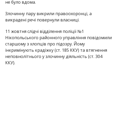
не було вдома.
Злочинну пару викрили правоохоронці, а
викрадені речі повернули власниці.
11 жовтня слідчі відділення поліції №1
Нікопольського районного управління повідомили
старшому з хлопців про підозру. Йому
інкримінують крадіжку (ст. 185 ККУ) та втягнення
неповнолітнього у злочинну діяльність (ст. 304
ККУ).
Раніше Інформатор повідомляв, що
в Нікополі
чоловік побив і пограбував перехожого
. Також
ми писали, що
підліток побив і пограбував
військового в Нікопольському районі
.
Олена Шевченко