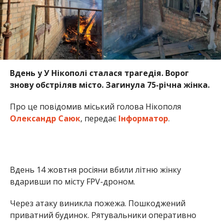
Вдень 14 жовтня росіяни вбили літню жінку
вдаривши по місту FPV-дроном.
Через атаку виникла пожежа. Пошкоджений
приватний будинок. Рятувальники оперативно
загасили вогонь.
Раніше Інформатор повідомляв, що
росіяни
вбили у Нікополі 23-річну дівчину
. Також ми
писали, що
на фронті загинув 41-річний
захисник з Нікополя
.