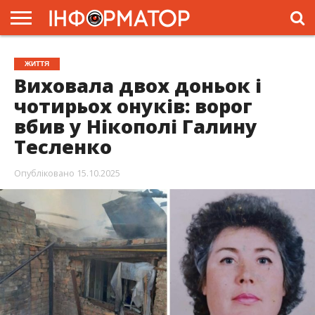
ГОЛОВНА
ЖИТТЯ
ВЛАДА
ГРОШІ
ТРЕШ
ПРЕС-
ЖИТТЯ
РЕЛІЗИ
РЕКЛАМА
ПРОЕКТИ
Виховала двох доньок і
чотирьох онуків: ворог
вбив у Нікополі Галину
Тесленко
Опубліковано
15.10.2025