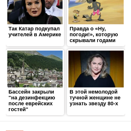
ТРЕШ
Перші хвилини після
смертельного обстрілу
Нікополя: зʼявилося відео з
бодикамер поліцейських
Опубліковано
14.10.2025