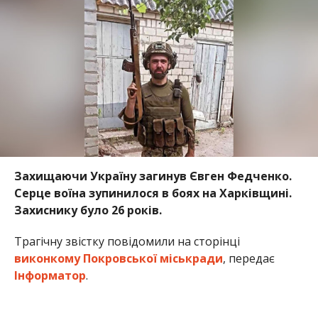
Захиснику було 26 років.
Трагічну звістку повідомили на сторінці
виконкому Покровської міськради
, передає
Інформатор
.
Покров попрощався з Героєм
Євген Федченко служив оператором першого
відділення протитанкових ракетних комплексів
взводу протитанкових ракетних комплексів.
З червня 2024 року Євген вважався зниклим
безвісти. Свій останній бій він прийняв поблизу
населеного пункту Степова Новоселівка
Куп’янського району Харківської області.