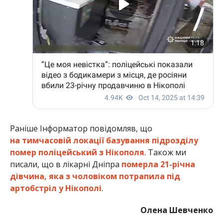
на тимчасовій локації базування підрозділу
помер поліцейський з Нікополя
. Також ми
писали, що в лікарні Дніпра
померла 21-річна
дівчина, яка з чоловіком потрапила під
артобстріл у Нікополі
.
Олена Шевченко
МІТКИ:
НОВОСТИ НИКОПОЛЯ