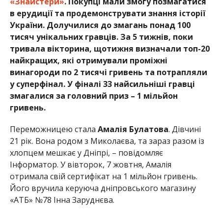
«Знайстери»
. Покупці мали змогу позмагатися
в ерудиції та продемонструвати знання історії
України. Долучилися до змагань понад 100
тисяч унікальних гравців. За 5 тижнів, поки
тривала вікторина, щотижня визначали топ-20
найкращих, які отримували проміжні
винагороди по 2 тисячі гривень та потрапляли
у суперфінал. У фіналі 33 найсильніші гравці
змагалися за головний приз – 1 мільйон
гривень.
Переможницею стала
Амалія Булатова
. Дівчині
21 рік. Вона родом з Миколаєва, та зараз разом із
хлопцем мешкає у Дніпрі, – повідомляє
Інформатор. У вівторок, 7 жовтня, Амалія
отримала свій сертифікат на 1 мільйон гривень.
Його вручила керуюча дніпровського магазину
«АТБ» №78 Інна Заруднєва.