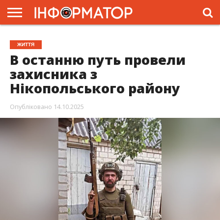
ГОЛОВНА
ЖИТТЯ
ВЛАДА
ГРОШІ
ТРЕШ
ПРЕС-
ЖИТТЯ
РЕЛІЗИ
РЕКЛАМА
ПРОЕКТИ
В останню путь провели
захисника з
Нікопольського району
Опубліковано
14.10.2025