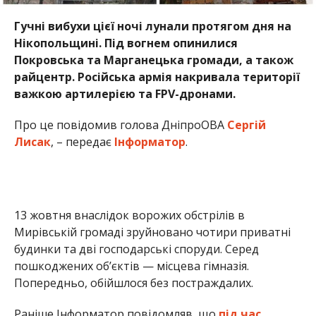
Гучні вибухи цієї ночі лунали протягом дня на
Нікопольщині. Під вогнем опинилися
Покровська та Марганецька громади, а також
райцентр. Російська армія накривала території
важкою артилерією та FPV-дронами.
Про це повідомив голова ДніпроОВА
Сергій
Лисак
, – передає
Інформатор
.
13 жовтня внаслідок ворожих обстрілів в
Мирівській громаді зруйновано чотири приватні
будинки та дві господарські споруди. Серед
пошкоджених об’єктів — місцева гімназія.
Попередньо, обійшлося без постраждалих.
Раніше Інформатор повідомляв, що
під час