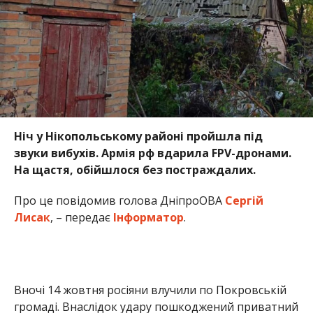
Ніч у Нікопольському районі пройшла під
звуки вибухів. Армія рф вдарила FPV-дронами.
На щастя, обійшлося без постраждалих.
Про це повідомив голова ДніпроОВА
Сергій
Лисак
, – передає
Інформатор
.
Вночі 14 жовтня росіяни влучили по Покровській
громаді. Внаслідок удару пошкоджений приватний