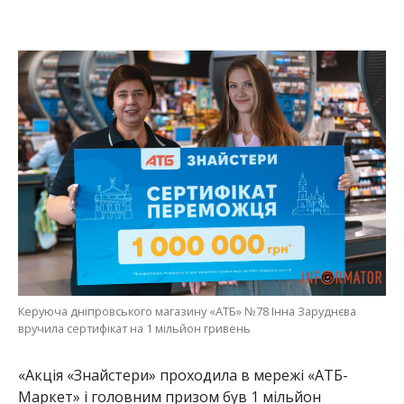
Керуюча дніпровського магазину «АТБ» №78 Інна Заруднєва
вручила сертифікат на 1 мільйон гривень
«Акція «Знайстери» проходила в мережі «АТБ-
Маркет» і головним призом був 1 мільйон