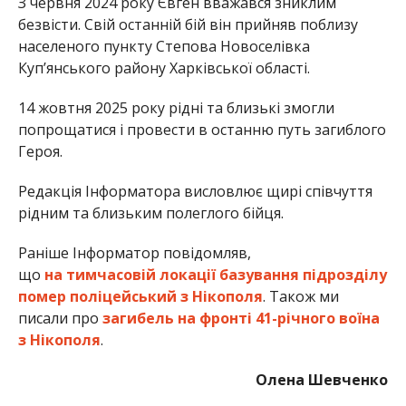
З червня 2024 року Євген вважався зниклим
безвісти. Свій останній бій він прийняв поблизу
населеного пункту Степова Новоселівка
Куп’янського району Харківської області.
14 жовтня 2025 року рідні та близькі змогли
попрощатися і провести в останню путь загиблого
Героя.
Редакція Інформатора висловлює щирі співчуття
рідним та близьким полеглого бійця.
Раніше Інформатор повідомляв,
що
на тимчасовій локації базування підрозділу
помер поліцейський з Нікополя
. Також ми
писали про
загибель на фронті 41-річного воїна
з Нікополя
.
Олена Шевченко