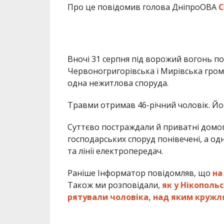
Про це повідомив голова ДніпроОВА
С
Вночі 31 серпня під ворожий вогонь п
Червоногригорівська і Мирівська гром
одна нежитлова споруда.
Травми отримав 46-річний чоловік. Йог
Суттєво постраждали й приватні домог
господарських споруд понівечені, а од
та лінії електропередач.
Раніше Інформатор повідомляв, що
на
Також ми розповідали,
як у Нікополь
рятували чоловіка, над яким кружл