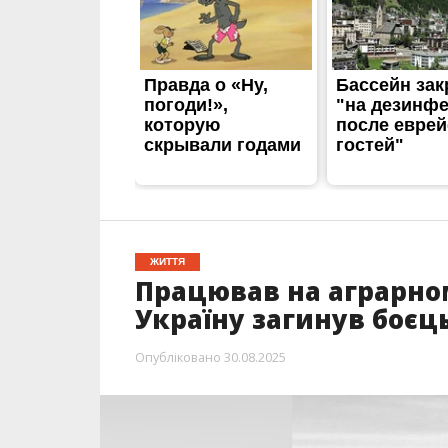
Працював на аграрно
Україну загинув боєц
Опубліковано
30.08.2025