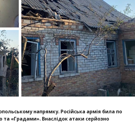
опольському напрямку. Російська армія била по
 та «Градами». Внаслідок атаки серйозно