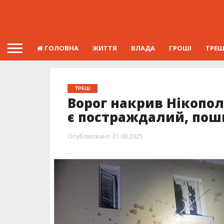
ГОЛОВНА
ЖИТТЯ
ВЛАДА
ГРОШІ
ТРЕ
ТРЕШ
Ворог накрив Нікопо
є постраждалий, пошк
Опубліковано
31.08.2025