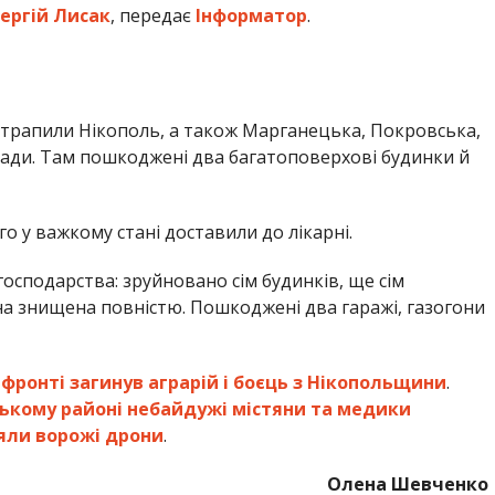
ергій Лисак
, передає
Інформатор
.
отрапили Нікополь, а також Марганецька, Покровська,
ади. Там пошкоджені два багатоповерхові будинки й
о у важкому стані доставили до лікарні.
осподарства: зруйновано сім будинків, ще сім
на знищена повністю. Пошкоджені два гаражі, газогони
 фронті загинув аграрій і боєць з Нікопольщини
.
ському районі небайдужі містяни та медики
яли ворожі дрони
.
Олена Шевченко