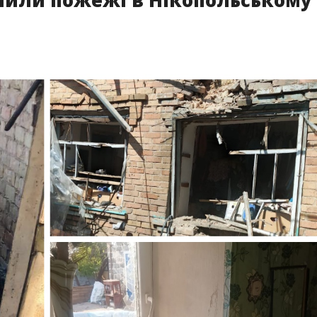
нили пожежі в Нікопольському