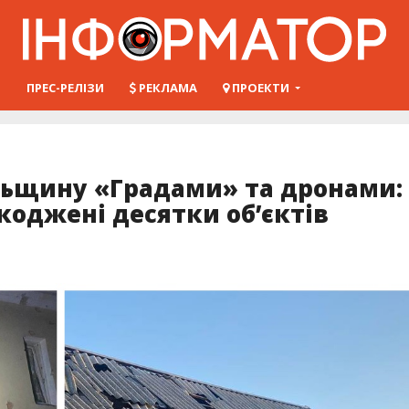
Ш
ПРЕС-РЕЛІЗИ
РЕКЛАМА
ПРОЕКТИ
льщину «Градами» та дронами:
оджені десятки обʼєктів