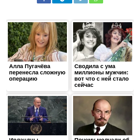
ВЛАДА
Снаряди стирчать з
асфальту: наслідки
ворожих атак по
Нікопольському району