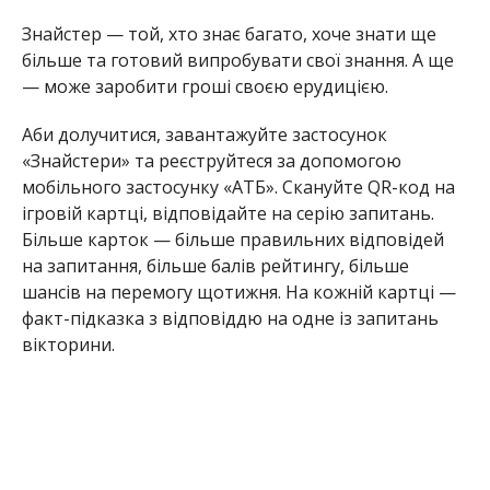
Знайстер — той, хто знає багато, хоче знати ще
більше та готовий випробувати свої знання. А ще
— може заробити гроші своєю ерудицією.
Аби долучитися, завантажуйте застосунок
«Знайстери» та реєструйтеся за допомогою
мобільного застосунку «АТБ». Скануйте QR-код на
ігровій картці, відповідайте на серію запитань.
Більше карток — більше правильних відповідей
на запитання, більше балів рейтингу, більше
шансів на перемогу щотижня. На кожній картці —
факт-підказка з відповіддю на одне із запитань
вікторини.
Якщо потрапити у топ-20 рейтингу гравців тижня
— отримаєте винагороду у 2 тисячі гривень. Для
змагання ж у Супергрі, 26 вересня, потрібно
потрапити у двадцятку кращих гравців одного з