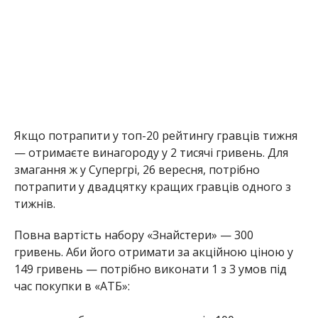
тижнів.
Повна вартість набору «Знайстери» — 300
гривень. Аби його отримати за акційною ціною у
149 гривень — потрібно виконати 1 з 3 умов під
час покупки в «АТБ»:
придбати товари на суму від 100 гривень
одним чеком;
купити товари партнерів акції;
зробити покупку з карткою «АТБ».
Що всередині ігрового набору:
4 ігрові картки для онлайн-вікторини в
застосунку «Знайстери»;
суперфуд для мозку — мікс горіхів та
сухофруктів;