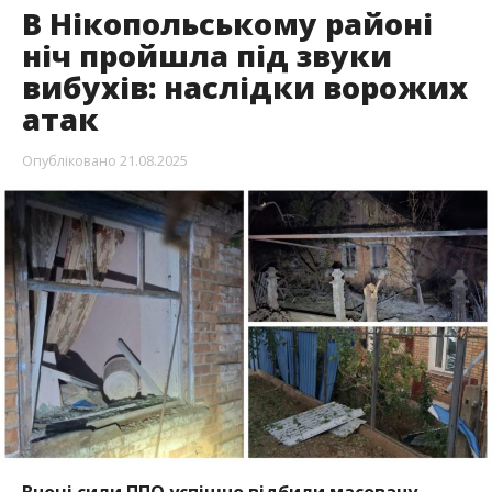
Вночі сили ППО успішно відбили масовану
атаку – збито 18 «шахедів» та дві ракети.
Попри це, ворог спрямував FPV-дрони й
артилерію на Нікопольський район. Під ударом
опинилися кілька громад, є пошкодження
житла та інфраструктури.
Про це повідомив голова ДніпроОВА
Сергій
Лисак
, передає
Інформатор
.