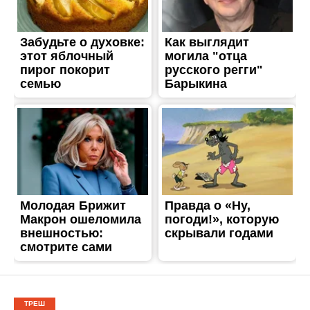
ТРЕШ
В Нікопольському районі
ніч пройшла під звуки
вибухів: наслідки ворожих
атак
Опубліковано
21.08.2025