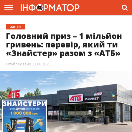
ГОЛОВНА
ЖИТТЯ
ВЛАДА
ГРОШІ
ТРЕШ
ПРЕС-
ЖИТТЯ
РЕЛІЗИ
РЕКЛАМА
ПРОЕКТИ
Головний приз – 1 мільйон
гривень: перевір, який ти
«Знайстер» разом з «АТБ»
Опубліковано
22.08.2025