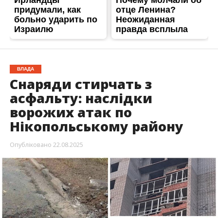
Опубліковано
22.08.2025
Протягом ночі армія рф безупинно
обстрілювала Нікопольський район. Ворог бив
FPV-дронами та РСЗВ “Град”. На щастя,
обійшлося без постраждалих.
Як повідомляє
Інформатор
із посиланням на