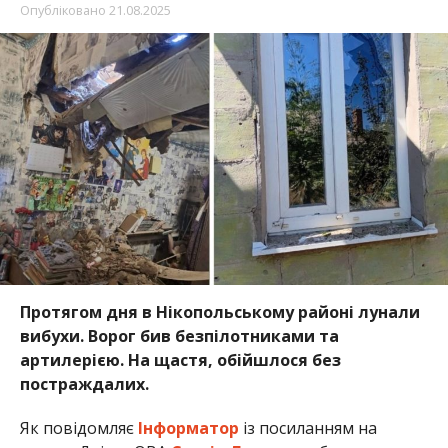
Протягом дня в Нікопольському районі лунали
вибухи. Ворог бив безпілотниками та
артилерією. На щастя, обійшлося без
постраждалих.
Як повідомляє
Інформатор
із посиланням на
голову ДніпроОВА
Сергія Лисака
, вибухи лунали
у Нікополі, Марганецькій, Мирівській, Покровській
– міській і сільській – громадах.
Внаслідок влучань ворожих снарядів пшкоджені 2
приватні будинки, багатоповерхівка,
інфраструктура. Зайнялася суха трава.
Раніше Інформатор повідомила, що
війська рф
забрали життя мешканки Нікополя Наталії