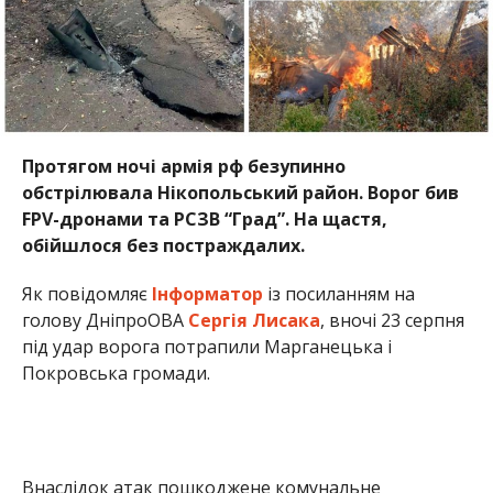
голову ДніпроОВА
Сергія Лисака
, вночі 23 серпня
під удар ворога потрапили Марганецька і
Покровська громади.
Внаслідок атак пошкоджене комунальне
підприємство, дві 3-поверхівки, будинок, що не
експлуатується. Горіли приватний будинок і гараж.
Ще 6 осель побиті.
За уточненою інформацією, через
вечірній удар
FPV-дроном по Мирівській громаді
виникла
пожежа. Вогонь знищив літню кухню і
господарську споруду. Понівечена приватна оселя.
Олена Шевченко