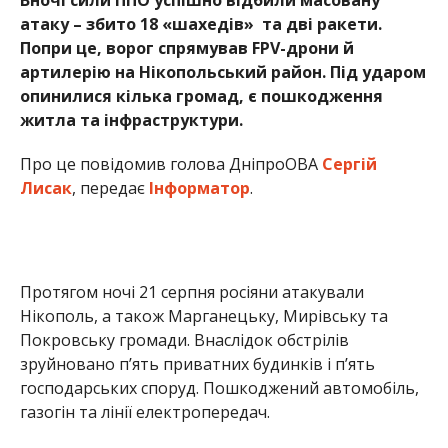
Протягом ночі 21 серпня росіяни атакували
Нікополь, а також Марганецьку, Мирівську та
Покровську громади. Внаслідок обстрілів
зруйновано п’ять приватних будинків і пʼять
господарських споруд. Пошкоджений автомобіль,
газогін та лінії електропередач.
На щастя обійшлося без постраждалих.
Раніше Інформатор повідомила, що
війська рф
забрали життя мешканки Нікополя Наталії
Осадчої
. Також ми писали, що
росіяни поцілили
дронів в рятувальників Нікополя
.