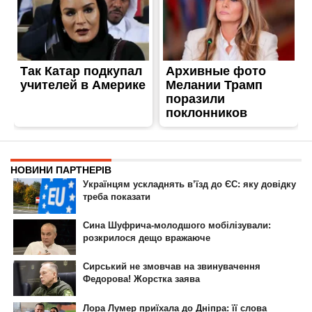
ГОЛОВНА
РЕКЛАМА НА САЙТІ
© 2007-2022 Інформатор - Національне інтернет-видання.
При повному або частковому використанні матеріалів сайту посилання
на сайт інтернет-видання
nikopol.informator.ua
як джерело
інформації є обов'язковим.