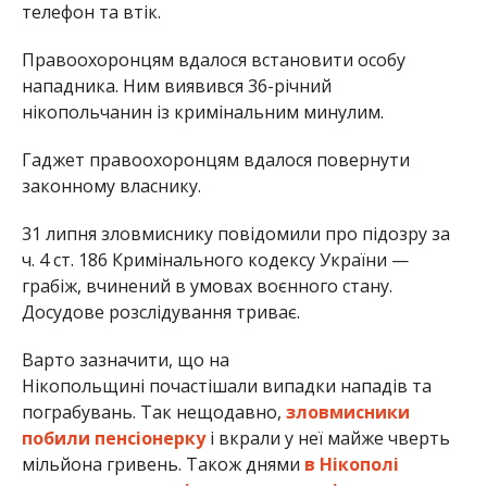
телефон та втік.
Правоохоронцям вдалося встановити особу
нападника. Ним виявився 36-річний
нікопольчанин із кримінальним минулим.
Гаджет правоохоронцям вдалося повернути
законному власнику.
31 липня зловмиснику повідомили про підозру за
ч. 4 ст. 186 Кримінального кодексу України —
грабіж, вчинений в умовах воєнного стану.
Досудове розслідування триває.
Варто зазначити, що на
Нікопольщині почастішали випадки нападів та
пограбувань. Так нещодавно,
зловмисники
побили пенсіонерку
і вкрали у неї майже чверть
мільйона гривень. Також днями
в Нікополі