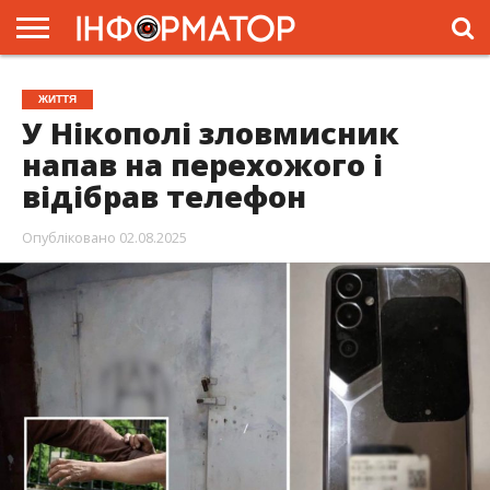
ГОЛОВНА
ЖИТТЯ
ВЛАДА
ГРОШІ
ТРЕШ
ПРЕС-
ЖИТТЯ
РЕЛІЗИ
РЕКЛАМА
ПРОЕКТИ
У Нікополі зловмисник
напав на перехожого і
відібрав телефон
Опубліковано
02.08.2025