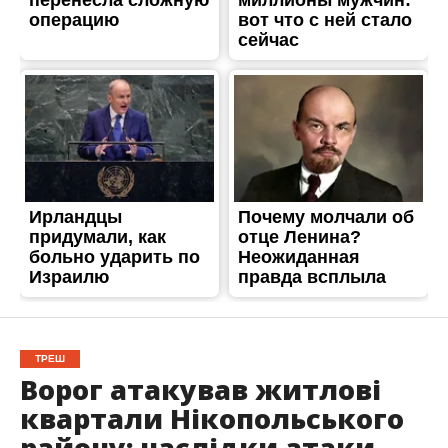
ТРЕШ
Ворог атакував житлові
квартали Нікопольського
району: наслідки атаки