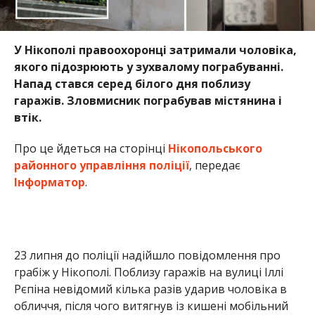
У Нікополі правоохоронці затримали чоловіка,
якого підозрюють у зухвалому пограбуванні.
Напад стався серед білого дня поблизу
гаражів. Зловмисник пограбував містянина і
втік.
Про це йдеться на сторінці
Нікопольського
районного управління поліції
, передає
Інформатор
.
23 липня до поліції надійшло повідомлення про
грабіж у Нікополі. Поблизу гаражів на вулиці Іллі
Рєпіна невідомий кілька разів ударив чоловіка в
обличчя, після чого витягнув із кишені мобільний