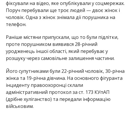
фіксували на відео, яке опублікували у соцмережах.
Поруч перебували ще троє людей — двоє жінок і
чоловік. Одна з жінок знімала дії порушника на
телефон.
Раніше містяни припускали, що то були підлітки,
проте порушником виявився 28-річний
уродженець іншої області, який перебуває у
розшуку через самовільне залишення частини.
Його супутниками були 22-річний чоловік, 30-річна
жінка та 19-річна дівчина. На основного фігуранта
інциденту правоохоронці склали
адміністративний протокол за ст. 173 КУпАП
(дрібне хуліганство) та передали інформацію
військовим.
Матеріали направлять до суду.