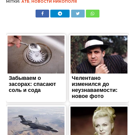
ЖИТТЯ
Втратила ногу, але не
надію: як жінка з Нікополя
проходить реабілітацію в