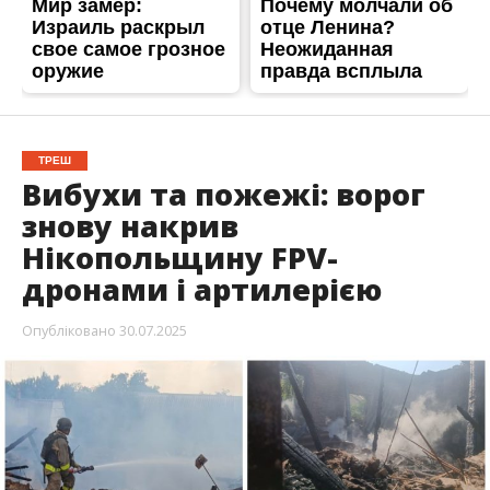
Опубліковано
30.07.2025
Російські війська вкотре обстріляли
Нікопольський район. Під удар потрапили
житлові будинки, магазини та
багатоповерхівка. Через атаку виникли
пожежі — постраждали оселі мирних
мешканців.