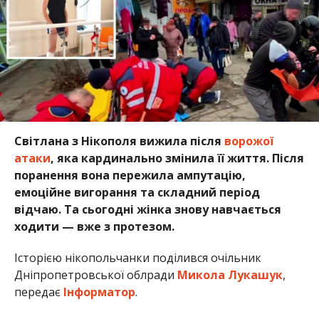
відчаю. Та сьогодні жінка знову навчається
ходити — вже з протезом.
Історією нікопольчанки поділився очільник
Дніпропетровської облради
Микола Лукашук
,
передає
Інформатор
.
Світлана опинилась серед постраждалих, коли
ворожий дрон влучив у місцевий ринок у Нікополі.
Вибух поранив її настільки сильно, що лікарі
змушені були ампутувати ногу. Усе подальше
життя розділилось на “до” і “після”: депресія, біль і
страх стали новою реальністю.
Жінка знайшла у соцмережах інформацію, щодо
допомоги постраждалим від війни цивільним.
Вона заповнила анкету і її скоординували до