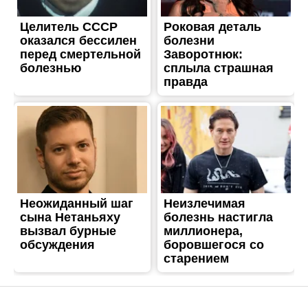
ТРЕШ
Двоє постраждалих,
пожежі і зройновані оселі:
армія рф невпинно
атакують Нікопольський
район
Опубліковано
30.07.2025