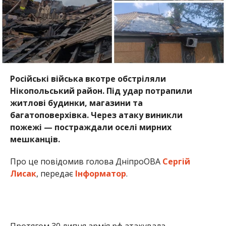
Про це повідомив голова ДніпроОВА
Сергій
Лисак
, передає
Інформатор
.
Протягом 30 липня армія рф атакувала
Нікопольщину з FPV-дронів та артилерії. Обстріли
зафіксовані в самому Нікополі, а також у
Марганецькій, Мирівській та Покровській
громадах.
Внаслідок ворожої атаки спалахнув приватний
будинок. Площа пожежі склала близько 150 м кв.
Також загорілася суха трава. Рятувальникам
вдалося оперативно приборкати вогонь. Окрім
знищеного житла, пошкодження отримали ще
один будинок, господарське приміщення,