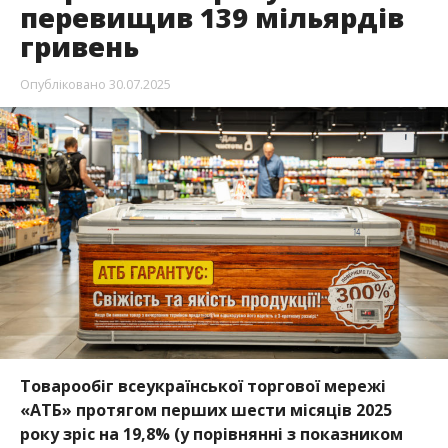
Товарообіг всеукраїнської торгової мережі
«АТБ» протягом перших шести місяців 2025
року зріс на 19,8% (у порівнянні з показником
аналогічного періоду минулого року). Він склав
139,39 мільярда гривень, включно з ПДВ та
акцизним податком.
Поступово, але досить впевнено нарощувати
показники товарообігу компанії вдається завдяки
відомій стратегії динамічного розвитку, грамотній
логістиці та щоденній самовідданій праці більш
ніж 59 тисяч співробітників. Про це Інформатор
повідомляє із посиланням на пресслужбу компанії.