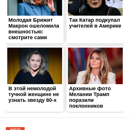
ЖИТТЯ
У Нікополі підлітки
спаплюжили меморіал
загиблим захисникам: за
справу взялася поліція
Опубліковано
30.07.2025