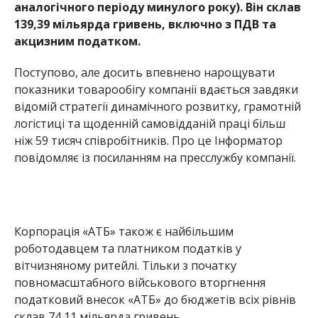
Корпорація «АТБ» також є найбільшим
роботодавцем та платником податків у
вітчизняному ритейлі. Тільки з початку
повномасштабного військового вторгнення
податковий внесок «АТБ» до бюджетів всіх рівнів
склав 74,11 мільярда гривень.
В “Індексі Опендатабот” компанія «АТБ» за
показниками виторгу впевнено посіла перше
місце серед найкращих підприємств України і
потрапила до першої п’ятірки рейтингу
найдорожчих вітчизняних брендів.
Варто зазначити, що «АТБ» є не тільки улюбленим
народним брендом, а й надійною точкою опори
для українських захисників, входить до топ-10
підприємств та бізнес-груп, які зробили
найбільший особистий внесок за час війни.