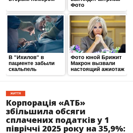
ЖИТТЯ
Корпорація «АТБ»
збільшила обсяги
сплачених податків у 1
півріччі 2025 року на 35,9%:
до бюджетів всіх рівнів
передали понад 18
мільярдів гривень
Опубліковано
29.07.2025