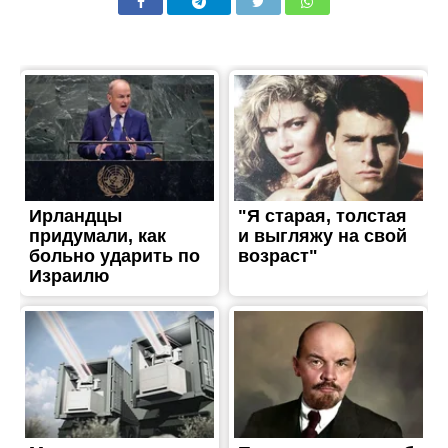
ТРЕШ
Вибухи та пожежі: ворог
знову накрив
Нікопольщину FPV-
дронами і артилерією