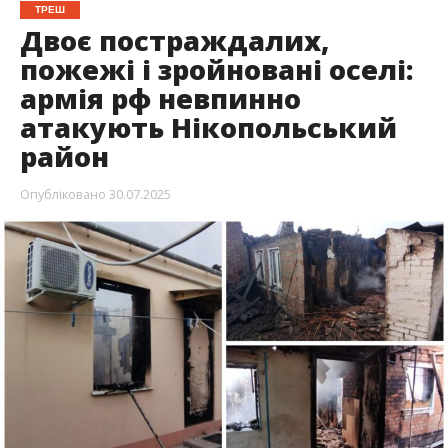
Нікопольщина знову стала мішенню російських
атак. Ворог бив із дронів-камікадзе та
артилерії. У Нікополі є поранені чоловік та
жінка, зруйноване житло.
Про це повідомив голова ДніпроОВА
Сергій
Лисак
, передає
Інформатор
.