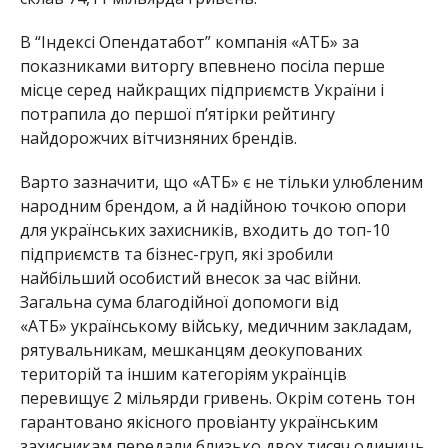
Загальна сума благодійної допомоги від
«АТБ» українському війську, медичним закладам,
рятувальникам, мешканцям деокупованих
територій та іншим категоріям українців
перевищує 2 мільярди гривень. Окрім сотень тон
гарантовано якісного провіанту українським
захисникам передали близько двох тисяч одиниць
сучасної техніки (вантажівки, пікапи, всюдиходи
тощо), а також аналогічну кількість незамінних в
умовах сучасної війни дронів Mavic3 Pro.