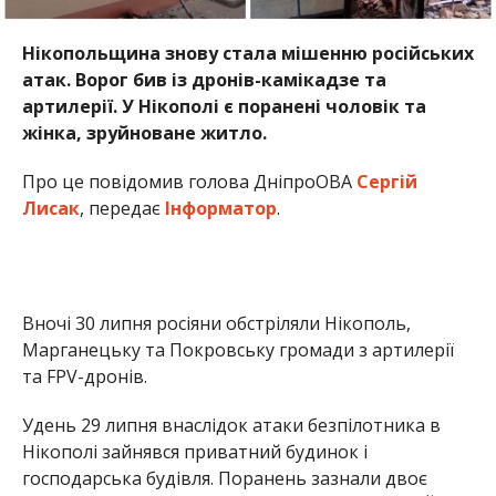
Вночі 30 липня росіяни обстріляли Нікополь,
Марганецьку та Покровську громади з артилерії
та FPV-дронів.
Удень 29 липня внаслідок атаки безпілотника в
Нікополі зайнявся приватний будинок і
господарська будівля. Поранень зазнали двоє
людей — 50-річна жінка та 57-річний чоловік. Їм
оперативно надали медичну допомогу, загрози
життю немає.
Раніше Інформатор повідомляв, що
внаслідок
ворожої атаки згоріла автівка на
Нікопольщині
. Також ми писали про
масштабну
пожежу, яка виникла після ворожого обстрілу в
Нікополі
.