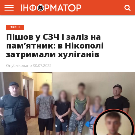
ГОЛОВНА
ЖИТТЯ
ВЛАДА
ГРОШІ
ТРЕШ
ПРЕС-
ТРЕШ
РЕЛІЗИ
РЕКЛАМА
ПРОЕКТИ
Пішов у СЗЧ і заліз на
памʼятник: в Нікополі
затримали хуліганів
Опубліковано
30.07.2025