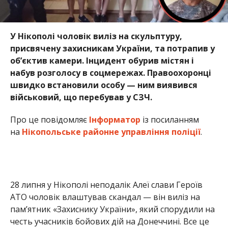
У
Нікополі чоловік виліз на скульптуру,
присвячену захисникам України, та потрапив у
об’єктив камери. Інцидент обурив містян і
набув розголосу в соцмережах. Правоохоронці
швидко встановили особу — ним виявився
військовий, що перебував у СЗЧ.
Про це повідомляє
Інформатор
із посиланням
на
Нікопольське районне управління поліції
.
28 липня у Нікополі неподалік Алеї слави Героїв
АТО чоловік влаштував скандал — він виліз на
пам’ятник «Захиснику України», який спорудили на
честь учасників бойових дій на Донеччині. Все це