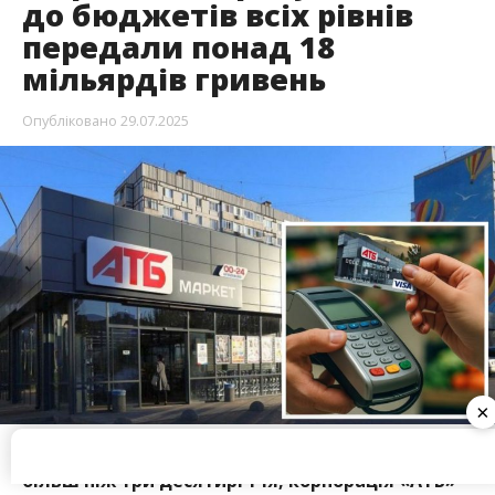
Працюючи на вітчизняному ринку ритейлу
більш ніж три десятиріччя, корпорація «АТБ»
набула звання народного бренду та мережі
незламності. Попри спричинені війною
колосальні втрати компанія гідно тримає удар,
продовжує відкривати магазини, безперебійно
забезпечує українців свіжими продуктами
харчування та стабільно наповнює державний
бюджет країни.
Протягом першого півріччя 2025-го року
×
підприємствами групи компаній «АТБ» сплачено
податків та зборів (в тому числі митні платежі та
ЄСВ) на суму
18,02 мільярда гривень
. Цей