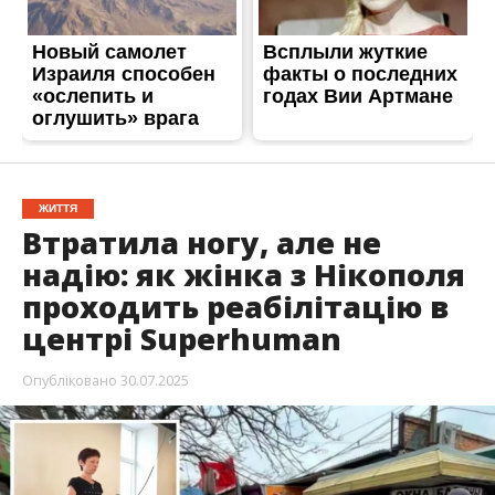
центрі Superhuman
Опубліковано
30.07.2025
Світлана з Нікополя вижила після
ворожої
атаки
, яка кардинально змінила її життя. Після
поранення вона пережила ампутацію,
емоційне вигорання та складний період