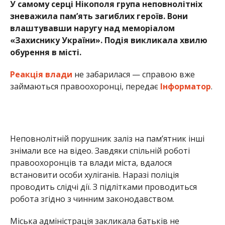
знімали все на відео. Завдяки спільній роботі
правоохоронців та влади міста, вдалося
встановити особи хуліганів. Наразі поліція
проводить слідчі дії. З підлітками проводиться
робота згідно з чинним законодавством.
Міська адміністрація закликала батьків не
залишатися осторонь і більше говорити з дітьми
про цінності, які формують нашу націю — про
повагу до пам’яті, честь та гідність. Такі розмови
— це не формальність, а частина виховання, що
має значення.
Раніше Інформатор повідомляв, що
в Нікополі
вандали пошкодили захисні габіони
. Також ми
писали, що
хулігани потрощили вбиральню для
осіб з інвалідністю в Нікопольському районі
.