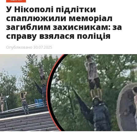
У самому серці Нікополя група неповнолітніх
зневажила пам’ять загиблих героїв. Вони
влаштувавши наругу над меморіалом
«Захиснику України». Подія викликала хвилю
обурення в місті.
Реакція влади
не забарилася — справою вже
займаються правоохоронці, передає
Інформатор
.
Неповнолітній порушник заліз на памʼятник інші