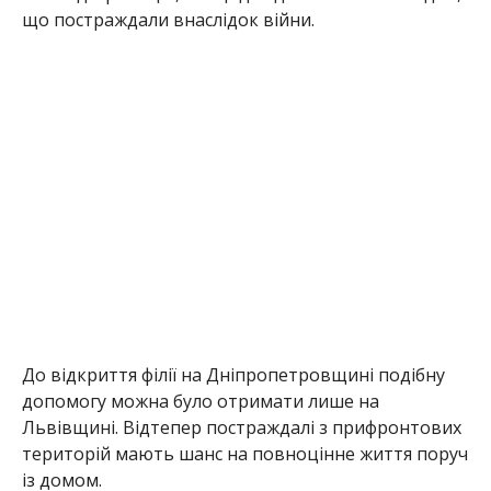
До відкриття філії на Дніпропетровщині подібну
допомогу можна було отримати лише на
Львівщині. Відтепер постраждалі з прифронтових
територій мають шанс на повноцінне життя поруч
із домом.
Раніше Інформатор повідомляв, що
в Нікополі
серед постраждалих від спроби суїцидів і
підлітки, і літні люди
. Також ми писали, що
ДНК-
експертиза підтвердила загибель на фронті
захисника з Нікополя
.
Олена Шевченко
МІТКИ:
НОВОСТИ НИКОПОЛЯ