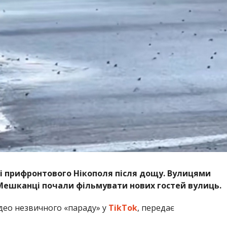
 прифронтового Нікополя після дощу. Вулицями
 Мешканці почали фільмувати нових гостей вулиць.
ідео незвичного «параду» у
TikTok
, передає