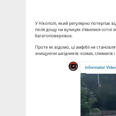
У Нікополі, який регулярно потерпає в
після дощу на вулицях з’явилися сотні з
багатоповерхівок.
Проте як відомо, ці амфібії не станов
знищуючи шкідників: комах, слимаків і 