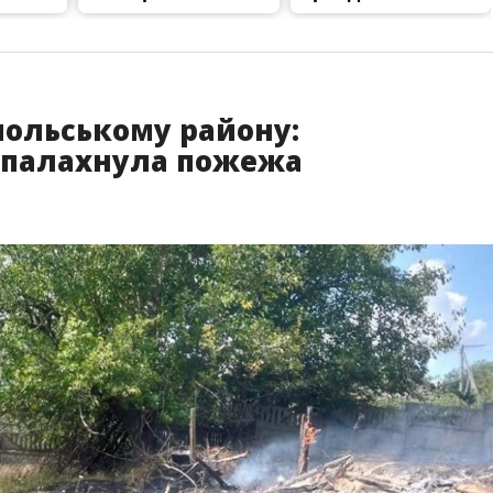
польському району:
спалахнула пожежа