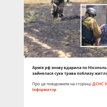
Армія рф знову вдарила по Нікопольс
зайнялася суха трава поблизу житло
Про це повідомили на сторінці
ДСНС У
Інформатор
.