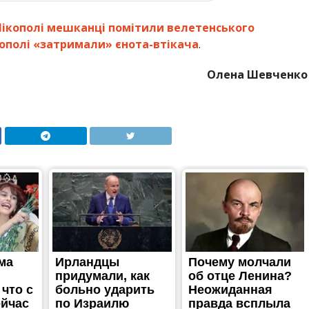
Нікополі мешканці помітили велетенського
кополі «затримали» єнота-втікача
.
Олена Шевченко