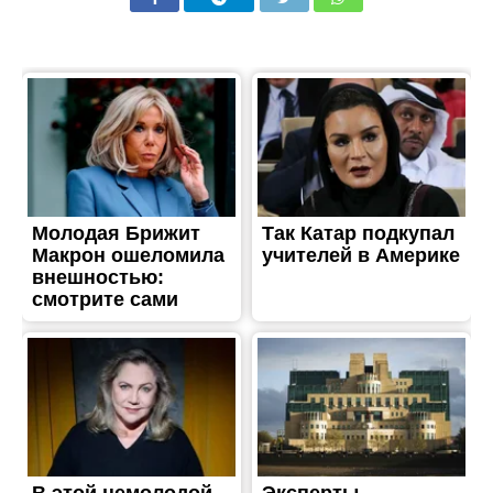
ТРЕШ
Знищені будівлі і палаюче
поле: ворог понад 30 разів
атакував Нікопольський
район