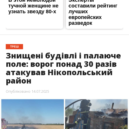
Опубліковано
14.07.2025
Ворог продовжує атакувати Нікопольський
район дронами та артилерією. Унаслідок
ударів поранена мирна мешканка. В громадах
зафіксували пожежі і руйнування будинків.