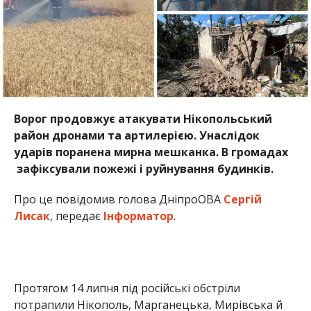
Про це повідомив голова ДніпроОВА
Сергій
Лисак
, передає
Інформатор
.
Протягом 14 липня під російські обстріли
потрапили Нікополь, Марганецька, Мирівська й
Покровська громади.
Внаслідок атаки травми отримала 63-річна. Вона
буде проходити лікування амбулаторно.
Через удари виникли пожежі. Пошкоджено
адміністративну будівлю, об’єкти інфраструктури,
два приватні будинки, три господарські споруди,
одна з яких повністю знищена. Крім того,
зачеплено газогін.