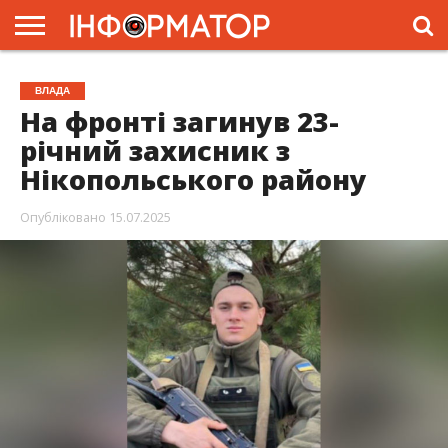
ГОЛОВНА
ЖИТТЯ
ВЛАДА
ГРОШІ
ТРЕШ
ПРЕС-
ВЛАДА
РЕЛІЗИ
РЕКЛАМА
ПРОЕКТИ
На фронті загинув 23-
річний захисник з
Нікопольського району
Опубліковано
15.07.2025