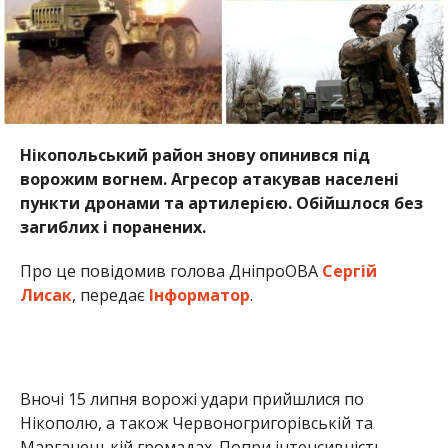
Нікопольський район знову опинився під
ворожим вогнем. Агресор атакував населені
пункти дронами та артилерією. Обійшлося без
загиблих і поранених.
Про це повідомив голова ДніпроОВА
Сергій
Лисак
, передає
Інформатор
.
Вночі 15 липня ворожі удари прийшлися по
Нікополю, а також Червоногригорівській та
Марганецькій громадах. Попри інтенсивність