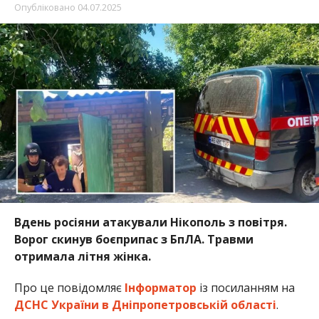
Вдень росіяни атакували Нікополь з повітря.
Ворог скинув боєприпас з БпЛА. Травми
отримала літня жінка.
Про це повідомляє
Інформатор
із посиланням на
ДСНС України в Дніпропетровській області
.
4 липня під час ворожої атаки по житловому
сектору травми отримала жінка, яка перебувала у
себе на подвір’ї.
Надзвичайники надали жінці першу домедичну
допомогу, евакуювали з місця події та передали