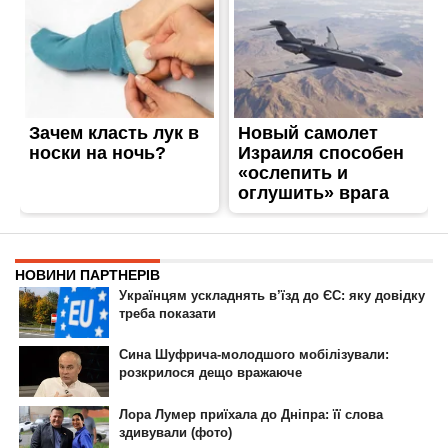
ГОЛОВНА
РЕКЛАМА НА САЙТІ
© 2007-2022 Інформатор - Національне інтернет-видання.
При повному або частковому використанні матеріалів сайту посилання
на сайт інтернет-видання
nikopol.informator.ua
як джерело
інформації є обов'язковим.