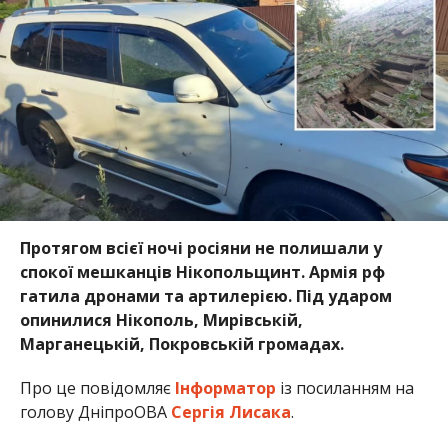
гатила дронами та артилерією. Під ударом
опинилися Нікополь, Мирівській,
Марганецькій, Покровській громадах.
Про це повідомляє
Інформатор
із посиланням на
голову ДніпроОВА
Сергія Лисака
.
Вночі 5 липня під час обстрілу Нікопольщини
постраждав 43-річний чоловік. Він буде оговтатися
вдома.
Внаслідок влучань ворожих снарядів пошкоджені
інфраструктура, сільськогосподарське
підприємство, приватний будинок, господарська
споруда, перукарня, авто.
Олена Шевченко