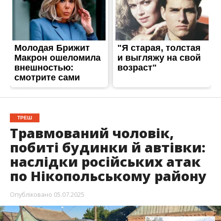
побиті будинки й автівки:
наслідки російських атак
по Нікопольському району
Опубліковано
05.07.2025
Протягом всієї ночі росіяни не полишали у
спокої мешканців Нікопольщинт. Армія рф