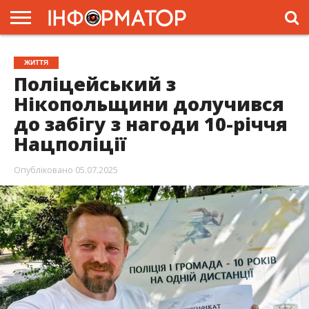
ГОЛОВНА
ЖИТТЯ
ВЛАДА
ГРОШІ
ТРЕШ
ПРЕС-
ЖИТТЯ
РЕЛІЗИ
РЕКЛАМА
ПРОЕКТИ
Поліцейський з
Нікопольщини долучився
до забігу з нагоди 10-річчя
Нацполіції
Опубліковано
05.07.2025