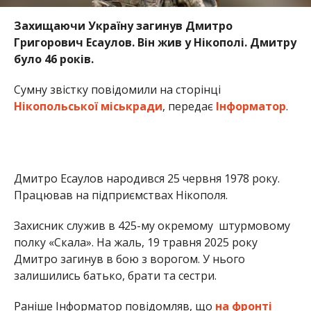
Працював на підприємствах Нікополя.
Захисник служив в 425-му окремому штурмовому
полку «Скала». На жаль, 19 травня 2025 року
Дмитро загинув в бою з ворогом. У нього
залишились батько, брати та сестри.
Раніше Інформатор повідомляв, що
на фронті
загинув 23-річний боєць з Нікополя
. Також ми
писали про
загибель захисника і батька трьох
дітей з Нікополя, який майже 3 роки вважався
зниклим безвісти
.