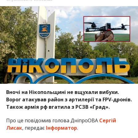
Вночі на Нікопольщині не вщухали вибухи.
Ворог атакував район з артилерії та FPV-дронів.
Також армія рф вгатила з РСЗВ «Град».
Про це повідомив голова ДніпроОВА
Сергій
Лисак
, передає
Інформатор
.