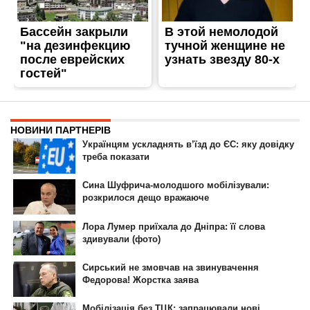
ГОЛОВНА
РЕКЛАМА НА САЙТІ
© 2007-2022 Інформатор - Національне інтернет-видання.
При повному або частковому використанні матеріалів сайту посилання
на сайт інтернет-видання
nikopol.informator.ua
як джерело
інформації є обов'язковим.