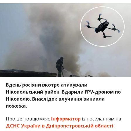
Вдень росіяни вкотре атакували
Нікопольський район. Вдарили FPV-дроном по
Нікополю. Внаслідок влучання виникла
пожежа.
Про це повідомляє
Інформатор
із посиланням на
ДСНС України в Дніпропетровській області
.
Сьогодні вдень одна з чергових ворожих атак
спричинила пожежу в приватному житловому
секторі міста Нікополь.
Внаслідок влучання FPV-дрону спалахнув дах
житлового будинку на площі 120 кв.м.
8 рятувальників оперативно ліквідували пожежу.
На щастя, загиблих та травмованих немає.