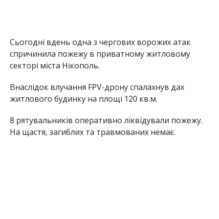
Раніше Інформатор повідомляв, що
росіяни
скинули боєприпас з дрону на Нікополь і
сильно травмували місцевого мешканця
.
Також ми писали, що
ворог атакував
амбулаторію і пожежну автівку в
Нікопольському районі
.