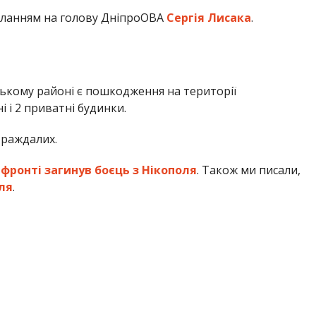
иланням на голову ДніпроОВА
Сергія Лисака
.
ьському районі є пошкодження на території
 і 2 приватні будинки.
траждалих.
 фронті загинув боєць з Нікополя
. Також ми писали,
ля
.
Олена Шевченко