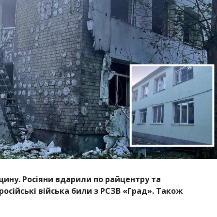
щину. Росіяни вдарили по райцентру та
російські війська били з РСЗВ «Град».
Також