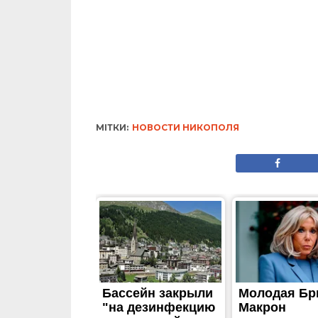
ЖИТТЯ
Код нації, символ сво
долучається до свят
Опубліковано
15.05.2025