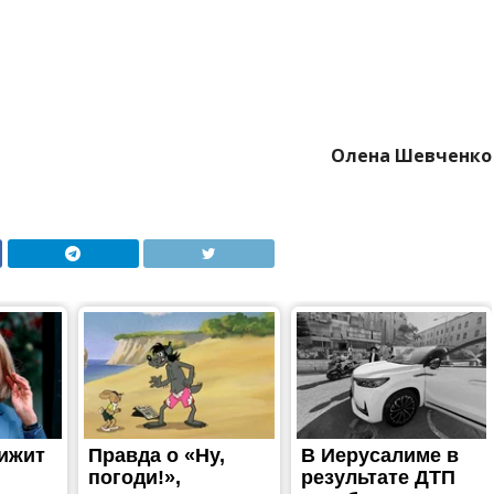
боди та єдності: «АТБ»
кування Дня вишиванки