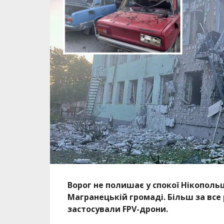
Ворог не полишає у спокої Нікополь
Магранецькій громаді. Більш за все 
застосували FPV-дрони.