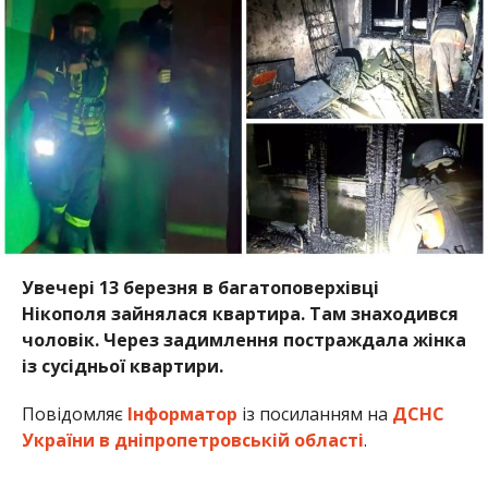
Нікополя зайнялася квартира. Там знаходився
чоловік. Через задимлення постраждала жінка
із сусідньої квартири.
Повідомляє
Інформатор
із посиланням на
ДСНС
України в дніпропетровській області
.
13 березня о 20:00 на останньому поверсі
п’ятиповерхового житлового будинку,
розташованого на вулиці Княжа міста Нікополь
виникла пожежа.
Рятувальники, які прибули на місце пожежі
встановили, що у квартирі зайнялося домашнє
майно на площі 20 кв.м.
Всередині задимленої оселі вогнеборці виявили