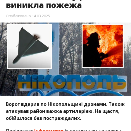
Ворог вдарив по Нікопольщині дронами. Також
атакував район важка артилерією. На щастя,
обійшлося без постраждалих.
Повідомляє
Інформатор
із посиланням на голову
ДніпрОВА
Сергія Лисака
.
Пізно увечері 13 березня ворог атакував
Марганецьку громаду Нікопольського району з
артилерії. На щастя, ніхто не постраждав.
Вже вранці 14 березня росіяни запустили 4 дрони-
камікадзе по Нікополю. Там пошкоджена
інфраструктура, виникла пожежа. Її оперативно