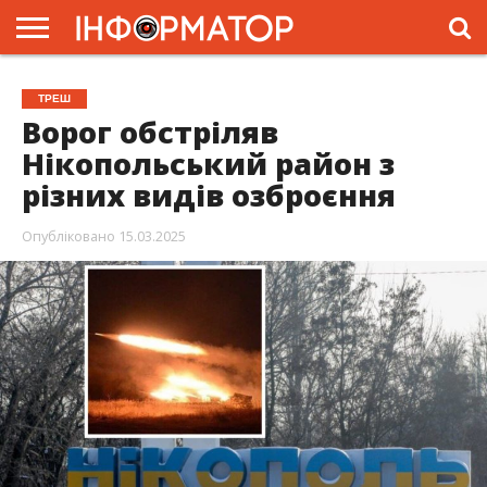
ГОЛОВНА
ЖИТТЯ
ВЛАДА
ГРОШІ
ТРЕШ
ПРЕС-
ТРЕШ
РЕЛІЗИ
РЕКЛАМА
ПРОЕКТИ
Ворог обстріляв
Нікопольський район з
різних видів озброєння
Опубліковано
15.03.2025