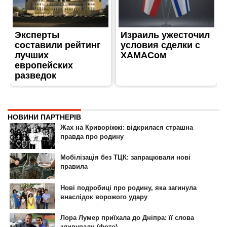
ГОЛОВНА
РЕКЛАМА НА САЙТІ
© 2007-2022 Інформатор - Національне інтернет-видання.
При повному або частковому використанні матеріалів сайту посилання
на сайт інтернет-видання
nikopol.informator.ua
як джерело
інформації є обов'язковим.