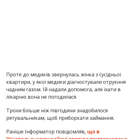
чадним газом. Їй надали допомога, але їхати в
лікарню вона не погодилася.
Трохи більше ніж півгодини знадобилося
рятувальникам, щоб приборкати займання.
Раніше Інформатор повідомляв,
що в
Нікопольському районі згоріла припаркована
автівка
. Також ми писали, що
жінка згоріла у
власному будинку в Нікопольському районі
.
Олена Шевченко
МІТКИ:
НОВОСТИ НИКОПОЛЯ
,
ПОЖАР