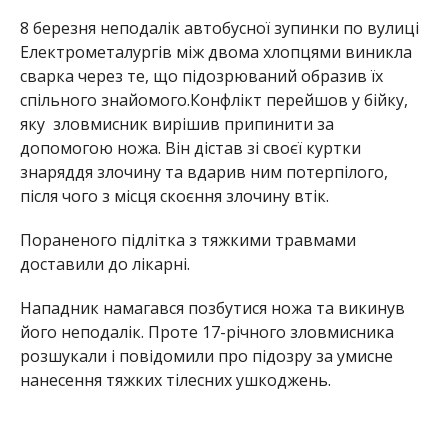
8 березня неподалік автобусної зупинки по вулиці
Електрометалургів між двома хлопцями виникла
сварка через те, що підозрюваний образив їх
спільного знайомого.Конфлікт перейшов у бійку,
яку зловмисник вирішив припинити за
допомогою ножа. Він дістав зі своєї куртки
знаряддя злочину та вдарив ним потерпілого,
після чого з місця скоєння злочину втік.
Пораненого підлітка з тяжкими травмами
доставили до лікарні.
Нападник намагався позбутися ножа та викинув
його неподалік. Проте 17-річного зловмисника
розшукали і повідомили про підозру за умисне
нанесення тяжких тілесних ушкоджень.
Хлопцю загрожує увʼязнення на строк від 5 до 8
років.