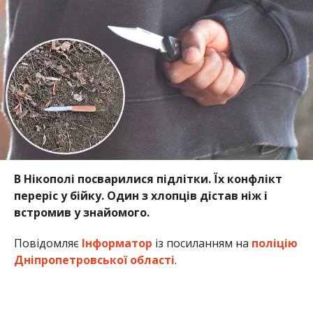
В Нікополі посварилися підлітки. Їх конфлікт
переріс у бійку. Один з хлопців дістав ніж і
встромив у знайомого.
Повідомляє
Інформатор
із посиланням на
поліцію
Дніпропетровської області
.