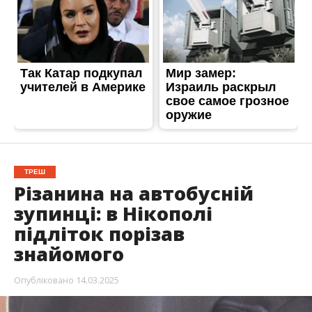
ТРЕШ
Різанина на автобусній
зупинці: в Нікополі
підліток порізав
знайомого
Опубліковано
14.03.2025