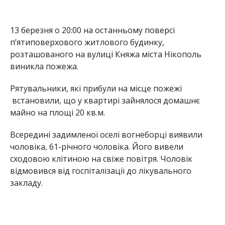
чоловіка, 61-річного чоловіка. Його вивели
сходовою клітиною на свіже повітря. Чоловік
відмовився від госпіталізації до лікувального
закладу.
Проте до медиків звернулась жінка з сусідньої
квартири, у якої медики діагностували отруєння