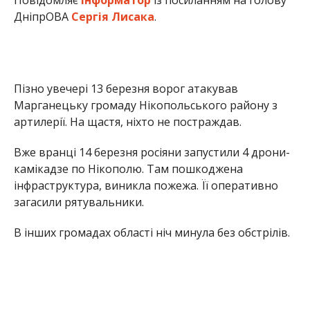
загасили рятувальники.
В інших громадах області ніч минула без обстрілів.
Раніше Інформатор повідомляв, що
в Нікополі
група мародерів грабувала зруйновані росією
будинки
. Також ми писали, що
під час ворожої