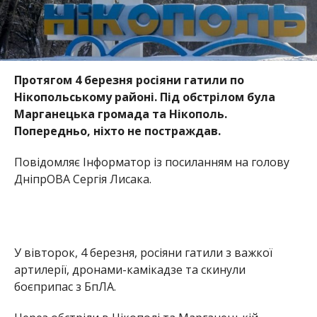
Протягом 4 березня росіяни гатили по
Нікопольському районі. Під обстрілом була
Марганецька громада та Нікополь.
Попередньо, ніхто не постраждав.
Повідомляє Інформатор із посиланням на голову
ДніпрОВА Сергія Лисака.
У вівторок, 4 березня, росіяни гатили з важкої
артилерії, дронами-камікадзе та скинули
боєприпас з БпЛА.