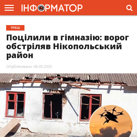
ГОЛОВНА
ЖИТТЯ
ВЛАДА
ГРОШІ
ТРЕШ
ПРЕС-
ТРЕШ
РЕЛІЗИ
РЕКЛАМА
ПРОЕКТИ
Поцілили в гімназію: ворог
обстріляв Нікопольський
район
Опубліковано
06.03.2025