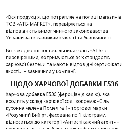
«Вся продукція, що потрапляє на полиці магазинів
ТОВ «АТБ-МАРКЕТ», перевіряється на
відповідність вимог чинного законодавства
України за показниками якості та безпечності.
Всі закордонні постачальники солі в «АТБ» є
перевіреними, дотримуються всіх стандартів
харчової безпеки та мають відповідні сертифікати
якості», – зазначили у компанії.
ЩОДО ХАРЧОВОЇ ДОБАВКИ Е536
Харчова добавка Е536 (фероціанід калію), яка
входить у склад харчової солі, зокрема: «Сіль
кухонна мелена Помел № 1» торгової марки
«Розумний Вибір», фасована по 1 кілограму,
відноситься до категорії «Антиспікаючий агент» –
речовина, що послаблює тенденцію до злипання