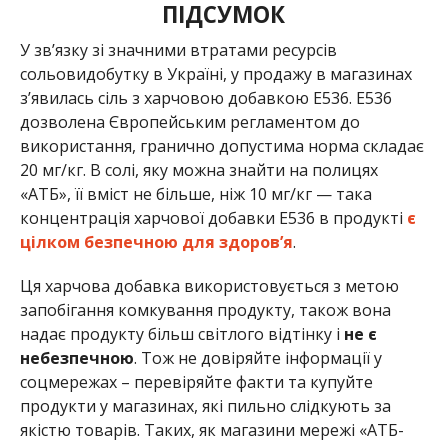
ПІДСУМОК
У зв’язку зі значними втратами ресурсів
сольовидобутку в Україні, у продажу в магазинах
з’явилась сіль з харчовою добавкою Е536. Е536
дозволена Європейським регламентом до
використання, гранично допустима норма складає
20 мг/кг. В солі, яку можна знайти на полицях
«АТБ», її вміст не більше, ніж 10 мг/кг — така
концентрація харчової добавки Е536 в продукті
є
цілком безпечною для здоров’я
.
Ця харчова добавка використовується з метою
запобігання комкування продукту, також вона
надає продукту більш світлого відтінку і
не є
небезпечною
. Тож не довіряйте інформації у
соцмережах – перевіряйте факти та купуйте
продукти у магазинах, які пильно слідкують за
якістю товарів. Таких, як магазини мережі «АТБ-