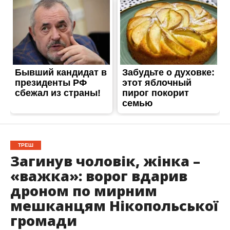
ТРЕШ
Загинув чоловік, жінка –
«важка»: ворог вдарив
дроном по мирним
мешканцям Нікопольської
громади