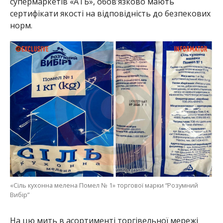
супермаркетів «АТБ», обов’язково мають
сертифікати якості на відповідність до безпекових
норм.
«Сіль кухонна мелена Помел № 1» торгової марки “Розумний
Вибір”
На цю мить в асортименті торгівельної мережі