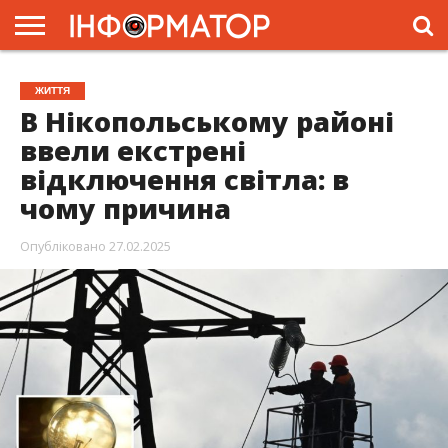
ГОЛОВНА
ЖИТТЯ
ВЛАДА
ГРОШІ
ТРЕШ
ПРЕС-
ЖИТТЯ
РЕЛІЗИ
РЕКЛАМА
ПРОЕКТИ
В Нікопольському районі
ввели екстрені
відключення світла: в
чому причина
Опубліковано
27.02.2025