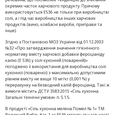
окремих часток харчового продукту. Причому
використовується Е536 не тільки при виробництві
солі, а і під час виробництва інших харчових
продуктів (вино, ковбасні вироби, приправи та
інше).
Згідно з Постановою МОЗ України від 01.12.2003
№32 «Про затвердження значення гігієнічного
нормативу вмісту харчової добавки фероціаніду
калію (Е 536) у солі кухонній (повареній)»
погоджено її використання для виробництва солі
кухонної (повареної) з максимально допустимим
рівнем вмісту не вище 10 мг/кг (0,001 %) у
перерахунку на безводний калій фероціанід. Такі ж
вимоги містить ДСТУ 3583:2015 «Сіль кухонна.
Загальні технічні умови» п. 5.1.5.
В продукті «Сіль кухонна мелена Помел № 1» ТМ
Розумний Вибір, фас. 1 кг Е536 міститься у кількості