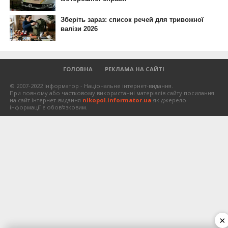
ГОЛОВНА
РЕКЛАМА НА САЙТІ
© 2007-2022 Інформатор - Національне інтернет-видання.
При повному або частковому використанні матеріалів сайту посилання
на сайт інтернет-видання
nikopol.informator.ua
як джерело
інформації є обов'язковим.
×