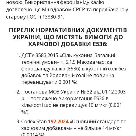
новою. Використання фероціаніду калію
дозволено ще Мінздравом СРСР та передбачено у
старому ГОСТі 13830-91.
ПЕРЕЛІК НОРМАТИВНИХ ДОКУМЕНТІВ
УКРАЇНИ, ЩО МІСТЯТЬ ВИМОГИ ДО
ХАРЧОВОЇ ДОБАВКИ Е536:
ДСТУ 3583:2015 «Сіль кухонна. Загальні
технічні умови» п. 5.1.5 Масова частка
фероціаніду калію (Е536) в кухонній солі без
добавок та йодованій солі не повинна
перевищувати 0,001 %;
Постанова МОЗ України № 32 від 01.12.2003
р. – погоджено використання Е536 в
кількості що не перевищує 10 мг/кг (0,001
%/);
Codex Stan
192 2024
«Основний стандарт по
харчовим добавкам» – не більше 14 мг/кг
(0,0014 %);