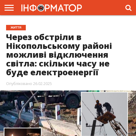
ГОЛОВНА
ЖИТТЯ
ВЛАДА
ГРОШІ
ТРЕШ
ПРЕС-
ЖИТТЯ
РЕЛІЗИ
РЕКЛАМА
ПРОЕКТИ
Через обстріли в
Нікопольському районі
можливі відключення
світла: скільки часу не
буде електроенергії
Опубліковано
26.02.2025