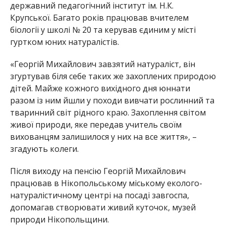
гуртком юних натуралістів.
«Георгій Михайлович завзятий натураліст, він
згуртував біля себе таких же захоплених природою
дітей. Майже кожного вихідного дня юннати
разом із ним йшли у походи вивчати рослинний та
тваринний світ рідного краю. Захоплення світом
живої природи, яке передав учитель своїм
вихованцям залишилося у них на все життя», –
згадують колеги.
Після виходу на пенсію Георгій Михайлович
працював в Нікопольському міському еколого-
натуралістичному центрі на посаді завгоспа,
допомагав створювати живий куточок, музей
природи Нікопольщини.