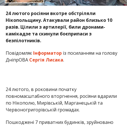
Нікопольщину. Атакували район близько 10
разів. Цілили з артилерії, били дронами-
камікадзе та скинули боєприпаси з
безпілотників.
Повідомляє
Інформатор
із посиланням на голову
ДніпрОВА
Сергія Лисака
.
24 лютого, в роковини початку
повномасштабного вторгнення, росіяни вдарили
по Нікополю, Мирівській, Марганецькій та
Червоногригорівській громадах.
Пошкоджені 7 приватних будинків, зруйновано
господарську споруду, ще одна – пошкоджена,
зачепило й інфраструктуру.