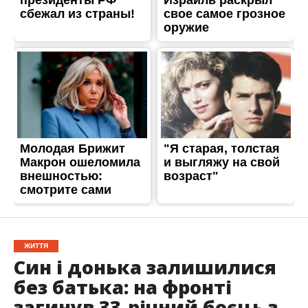
ЖИТТЯ
Син і донька залишилися
без батька: на фронті
загинув 33-річний боєць з
Нікополя
Опубліковано
25.02.2025