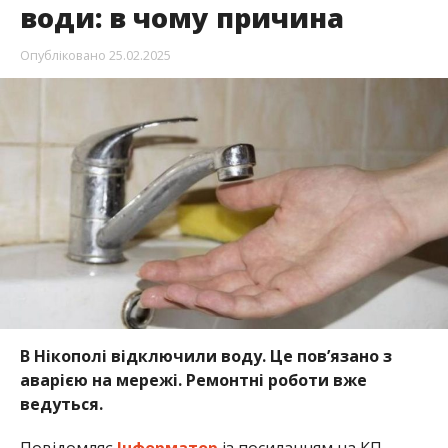
В Нікополі відключили воду. Це повʼязано з
аварією на мережі. Ремонтні роботи вже
ведуться.
Повідомляє
Інформатор
із посиланням на КП
«
Нікопольводоканал
».