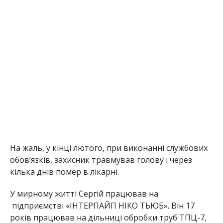
На жаль, у кінці лютого, при виконанні службових
обов’язків, захисник травмував голову і через
кілька днів помер в лікарні.
У мирному житті Сергій працював на
підприємстві «ІНТЕРПАЙП НІКО ТЬЮБ». Він 17
років працював на дільниці обробки труб ТПЦ-7,
останні роки – бригадиром.
«Сергій Попович не цурався важких виробничих