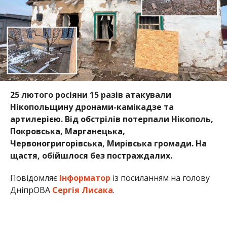
25 лютого росіяни 15 разів атакували
Нікопольщину дронами-камікадзе та
артилерією. Від обстрілів потерпали Нікополь,
Покровська, Марганецька,
Червоногригорівська, Мирівська громади. На
щастя, обійшлося без постраждалих.
Повідомляє
Інформатор
із посиланням на голову
ДніпрОВА
Сергія Лисака
.
У вівторок, 25 лютого, під час обстрілу
Нікопольщини пошкоджена інфраструктура та