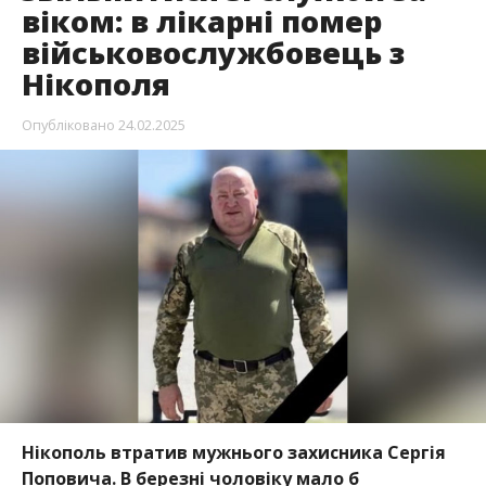
Нікополя
Опубліковано
24.02.2025
Нікополь втратив мужнього захисника Сергія
Поповича. В березні чоловіку мало б
виповнитися 60 років. На жаль, військовий
помер в лікарні Запоріжжя.