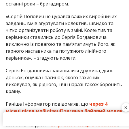
завдань, вмів згуртувати колектив, швидко та
чітко організувати роботу в зміні. Колектив та
керівники ставились до Сергія Богдановича
виключно із повагою та пам’ятатимуть його, як
гарного наставника та потужного лінійного
керівника», – згадують колеги.
Сергія Богдановича залишилися дружина, двоє
доньок, онучка і пасинок, якого захисник
виховував, як рідного, і він наразі також боронить
країну.
Раніше Інформатор повідомляв, що
через 4
місяці після мобілізації загинув бойовий медик
з Нікопольського району
. Також ми писали про
загибель на фронті
29-річного бійця з Нікополя
.
×
Олена Шевченко