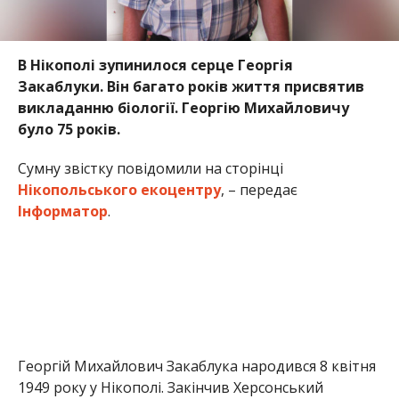
В Нікополі зупинилося серце Георгія
Закаблуки. Він багато років життя присвятив
викладанню біології. Георгію Михайловичу
було 75 років.
Сумну звістку повідомили на сторінці
Нікопольського екоцентру
, – передає
Інформатор
.
Георгій Михайлович Закаблука народився 8 квітня
1949 року у Нікополі. Закінчив Херсонський
державний педагогічний інститут ім. Н.К.
Крупської. Багато років працював вчителем
біології у школі № 20 та керував єдиним у місті