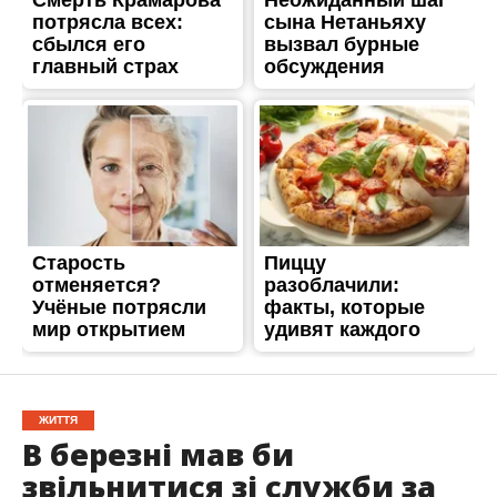
ЖИТТЯ
В березні мав би
звільнитися зі служби за
віком: в лікарні помер
військовослужбовець з