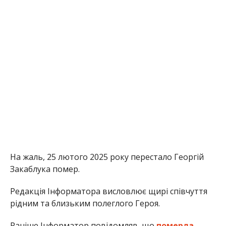
На жаль, 25 лютого 2025 року перестало Георгій
Закаблука помер.
Редакція Інформатора висловлює щирі співчуття
рідним та близьким полеглого Героя.
Раніше Інформатор повідомляв, що
померла
заступник директора Нікопольського ліцею
№26
. Також ми писали, що
від запалення легень