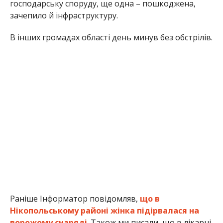
В інших громадах області день минув без обстрілів.
Раніше Інформатор повідомляв,
що в
Нікопольському районі жінка підірвалася на
ворожому снаряді
. Також ми писали, що в лікарні
від поранення
на фронті помер військовий з
Нікополя
.