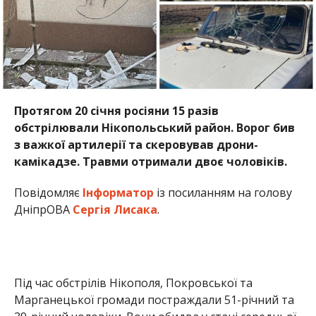
ДніпрОВА
Сергія Лисака
.
Під час обстрілів Нікополя, Покровської та
Марганецької громади постраждали 51-річний та
39-річний чоловіки. Вони обидва у стані середньої
тяжкості і знаходяться у лікарні.
Також ворог пошкодив інфраструктуру, 4
підприємства. Понівечені дев’ятиповерхівка і 5
приватних будинків. Потрощені господарські
споруди, авто, теплиця та лінія електропередач.