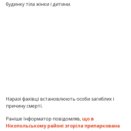
Наразі фахівці встановлюють особи загиблих і
причину смерті.
Раніше Інформатор повідомляв,
що в
Нікопольському районі згоріла припаркована
автівка
. Також ми писали, що
жінка згоріла у
власному будинку в Нікопольському районі
.
Олена Шевченко
МІТКИ:
НОВОСТИ НИКОПОЛЯ
,
ПОЖАР