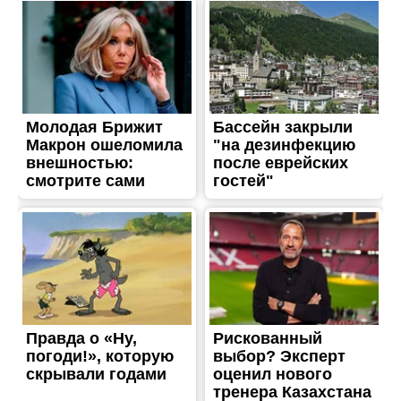
ТРЕШ
Ворог бив дронами і
скидав снаряди з БпЛА: в
Нікопольському районі
пошкоджене
підприємство
Опубліковано
22.01.2025