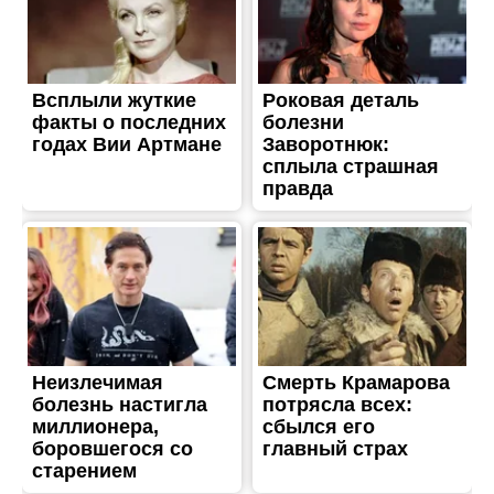
ТРЕШ
Двоє травмованих,
пошкоджене
підприємство та
багатоповерхівка:
наслідки обстрілів
Нікопольського району 20
січня