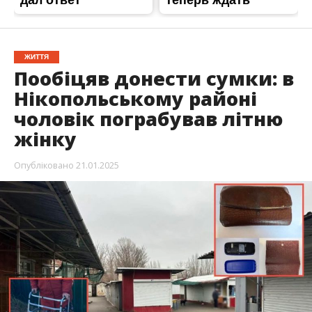
До поліції Покрова звернулася літня жінка.
Вона заявила, що чоловік вкрав її гаманець і
телефон. Потім зловмисник втік.
Повідомляє
Інформатор
із посиланням на
поліцію
Дніпропетровської області.