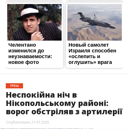
ТРЕШ
Неспокійна ніч в
Нікопольському районі:
ворог обстріляв з артилерії
Опубліковано
21.01.2025
Вночі на Нікопольщині було гучно. Росіяни