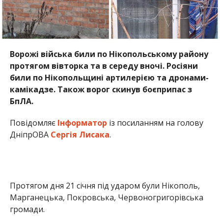
Протягом дня 21 січня під ударом були Нікополь,
Марганецька, Покровська, Червоногригорівська
громади.
Там пошкоджені 4 приватні будинки, 2
господарські споруди, лінія електропередач.
Вночі 22 січня росіяни обстріляли Покровську
громаду з важкої артилерії. Там внаслідок
обстрілів зруйнована частина підприємства.
Сталася пожежа.