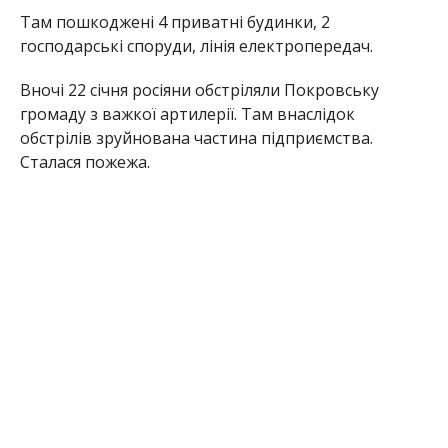
На щастя, всюди обійшлося без постраждалих.
Раніше Інформатор повідомляв, що
під час
обстрілу Нікопольського району постраждали
двоє людей
. Також ми писали, що
ворог
обстріляв дитячий майданчик на
Нікопольщини
.
Олена Шевченко