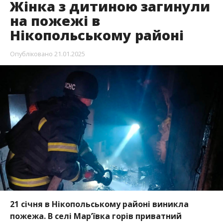
21 січня в Нікопольському районі виникла
пожежа. В селі Марʼївка горів приватний
будинок. На жаль, у вогні згоріли дитина і
жінка.
Повідомляє
Інформатор
із посиланням на
ДСНС
України в Дніпропетровській області.
Під час пожежі в будинку загинула жінка та її
дитина
Вдень 21 січня мешканці села Марʼївка повідомили