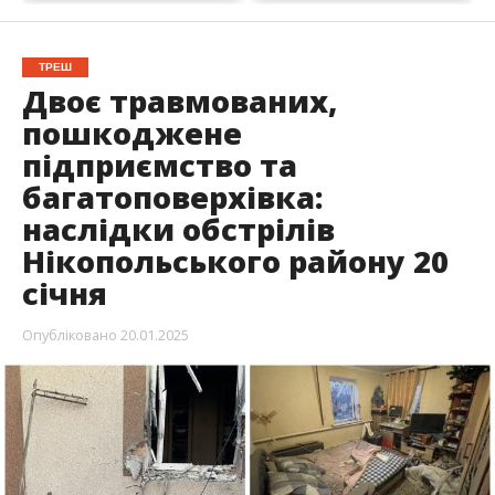
Опубліковано
20.01.2025
Протягом 20 січня росіяни 15 разів
обстрілювали Нікопольський район. Ворог бив
з важкої артилерії та скеровував дрони-
камікадзе.
Травми отримали двоє чоловіків.
Повідомляє
Інформатор
із посиланням на голову