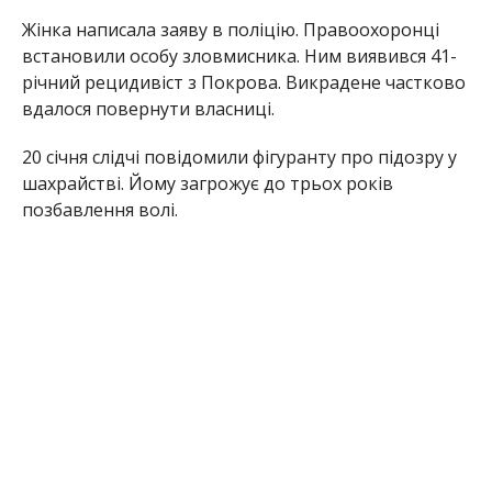
Раніше Інформатор повідомляв, що
чоловік
обікрав автівку військового, який перебував в
лікарні Нікопольського району
. Також ми
писали, що
в Нікопольському районі чоловік
обікрав жінку поки вона спала
.
Олена Шевченко
МІТКИ:
КРИМИНАЛ
,
НОВОСТИ НИКОПОЛЯ