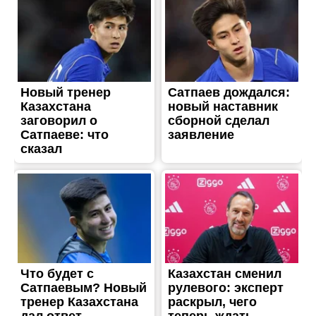
ЖИТТЯ
Пообіцяв донести сумки: в
Нікопольському районі
чоловік пограбував літню
жінку
Опубліковано
21.01.2025