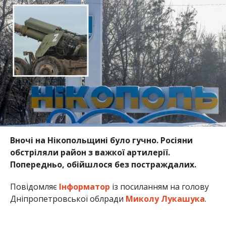
обстріляли район з важкої артилерії.
Попередньо, обійшлося без постраждалих.
Повідомляє
Інформатор
із посиланням на голову
Дніпропетровської облради
Миколу Лукашука
.
Вночі 21 січня від ворожих обстрілів потерпали дві
громади Нікопольського району. Дісталося
Червоногригорівській та Покровській громадам.
Наразі фахівці обстежують уражену снарядами
територію.
Раніше Інформатор повідомляв, що
на фронті
загинув боєць з Нікопольського району
. Також
ми писали, що
майно «Нікопольського заводу