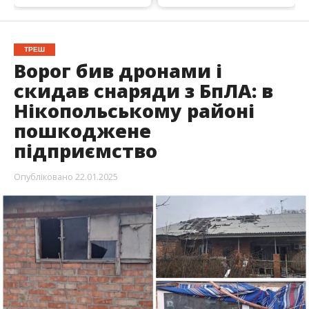
Ворожі війська били по Нікопольському району
протягом вівторка та в середу вночі. Росіяни
били по Нікопольщині артилерією та дронами-
камікадзе. Також ворог скинув боєприпас з
БпЛА.
Повідомляє
Інформатор
із посиланням на голову
ДніпрОВА
Сергія Лисака
.