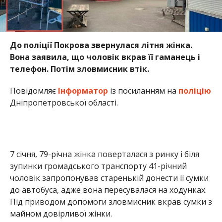
7 січня, 79-річна жінка поверталася з ринку і біля
зупинки громадського транспорту 41-річний
чоловік запропонував старенькій донести її сумки
до автобуса, адже вона пересувалася на ходунках.
Під приводом допомоги зловмисник вкрав сумки з
майном довірливої жінки.
Жінка написала заяву в поліцію. Правоохоронці
встановили особу зловмисника. Ним виявився 41-
річний рецидивіст з Покрова. Викрадене частково
вдалося повернути власниці.
20 січня слідчі повідомили фігуранту про підозру у
шахрайстві. Йому загрожує до трьох років
позбавлення волі.