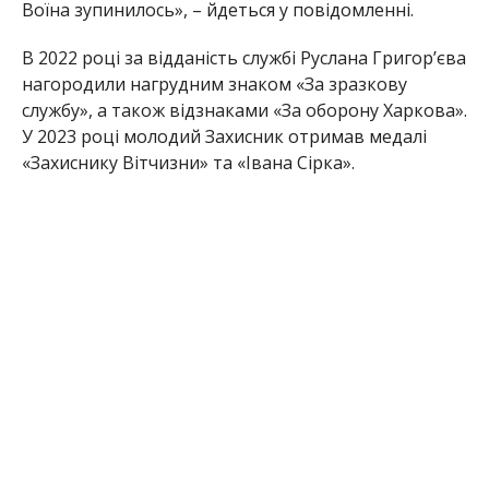
Воїна зупинилось», – йдеться у повідомленні.
В 2022 році за відданість службі Руслана Григор’єва
нагородили нагрудним знаком «За зразкову
службу», а також відзнаками «За оборону Харкова».
У 2023 році молодий Захисник отримав медалі
«Захиснику Вітчизни» та «Івана Сірка».
З Русланом прощаються 22 січня, в День
Соборності України, у Львові.
Редакція Інформатора висловлює щирі співчуття
рідним та близьким полеглого Героя.
Раніше Інформатор повідомляв, що в
Нікополі
помер 18-річний волонтер
. Також ми писали, що
на фронті загинув боєць з Нікопольського району,
який
понад рік вважався зниклим безвісти
.
Олена Шевченко