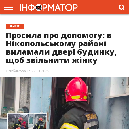
ГОЛОВНА
ЖИТТЯ
ВЛАДА
ГРОШІ
ТРЕШ
ПРЕС-
ЖИТТЯ
РЕЛІЗИ
РЕКЛАМА
ПРОЕКТИ
Просила про допомогу: в
Нікопольському районі
виламали двері будинку,
щоб звільнити жінку
Опубліковано
22.01.2025