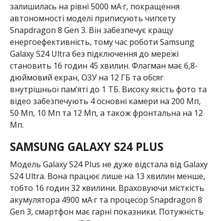
енергоефективність, тому час роботи Samsung
Galaxy S24 Ultra без підключення до мережі
становить 16 годин 45 хвилин. Флагман має 6,8-
дюймовий екран, ОЗУ на 12 ГБ та обсяг
внутрішньої пам’яті до 1 ТБ. Високу якість фото та
відео забезпечують 4 основні камери на 200 Мп,
50 Мп, 10 Мп та 12 Мп, а також фронтальна на 12
Мп.
SAMSUNG GALAXY S24 PLUS
Модель Galaxy S24 Plus не дуже відстала від Galaxy
S24 Ultra. Вона працює лише на 13 хвилин менше,
тобто 16 годин 32 хвилини. Враховуючи місткість
акумулятора 4900 мА·г та процесор Snapdragon 8
Gen 3, смартфон має гарні показники. Потужність
зарядки складає 45 Вт, що дає змогу підзарядити
пристрій до 72% за 30 хвилин. Смартфон
комфортний у використанні, має 6,7-дюймовий