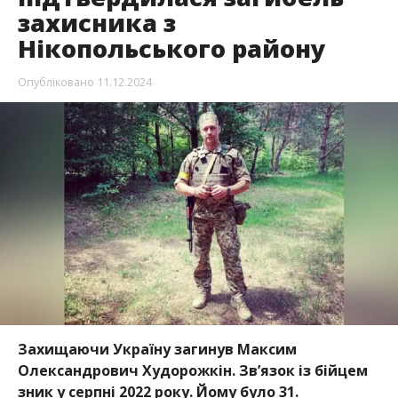
Опубліковано
11.12.2024
Захищаючи Україну загинув Максим
Олександрович Худорожкін. Зв’язок із бійцем
зник у серпні 2022 року. Йому було 31.
Трагічну звістку повідомили на
сторінці
Чкаловського старостату у facebook, – передає