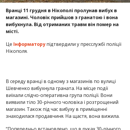
вибухнула. Від отриманих травм він помер на
місті.
Це
Інформатору
підтвердили у пресслужбі поліції
Нікополя.
В середу вранці в одному з магазинів по вулиці
Шевченко вибухнула граната. На місце події
виїхали слідчо-оперативна група поліції. Вони
виявили тіло 30-річного чоловіка і розтрощений
магазин. Також під час вибуху в приміщенні
знаходилася продавчиня. На щастя, вона вижила.
“Попередньо встановлено, що в руках 30-річного
чоловіка вибухнув невідомий предмет. Від
отриманих травм він загинув. Життю та здоров’ю
продавчині, яка в момент вибуху перебувала в