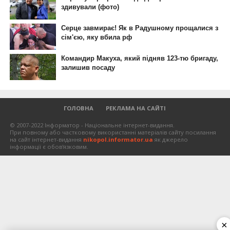
ГОЛОВНА
РЕКЛАМА НА САЙТІ
© 2007-2022 Інформатор - Національне інтернет-видання.
При повному або частковому використанні матеріалів сайту посилання
на сайт інтернет-видання
nikopol.informator.ua
як джерело
інформації є обов'язковим.
×