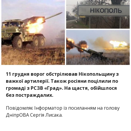
11 грудня ворог обстрілював Нікопольщину з
важкої артилерії. Також росіяни поцілили по
громаді з РСЗВ «Град». На щастя, обійшлося
без постраждалих.
Повідомляє Інформатор із посиланням на голову
ДніпрОВА Сергія Лисака.
В середу під ударом ворога був райцентр,