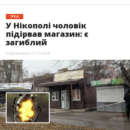
У Нікополі чоловік
підірвав магазин: є
загиблий
Опубліковано
11.12.2024
Вранці 11 грудня в Нікополі пролунав вибух в
магазині. Чоловік прийшов з гранатою і вона