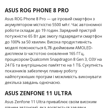
Asus ROG Phone 8 Pro — це ігровий смартфон з
акумулятором місткістю 5500 мА·г. Час автономної
роботи складає до 19 годин. Зарядний пристрій
потужністю 65 Вт дає змогу підзарядити смартфон
до 100% за 50 хвилин. Висока продуктивність
моделі пояснюється 6,78-дюймовим AMOLED-
дисплеєм із частотою оновлення 165 ГГц,
процесором Qualcomm Snapdragon 8 Gen 3, ОЗУ на
24 ГБ та внутрішньою пам’яттю на 1 ТБ. Сукупність
показників забезпечує плавну роботу
найпотужніших програм і можливість виконувати
декілька завдань одночасно.
ASUS ZENFONE 11 ULTRA
Asus Zenfone 11 Ultra приваблює своїм високим
рівнем автономії, яка досягається завдяки
акумулятору з місткістю 5500 мА·г. Здатний
працювати без живлення від електромережі до 17
годин 52 хвилин. Доступно підключення