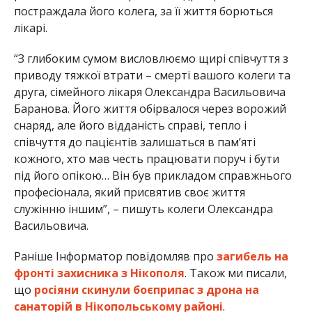
постраждала його колега, за її життя борються
лікарі.
“З глибоким сумом висловлюємо щирі співчуття з
приводу тяжкої втрати – смерті вашого колеги та
друга, сімейного лікаря Олександра Васильовича
Баранова. Його життя обірвалося через ворожий
снаряд, але його відданість справі, тепло і
співчуття до пацієнтів залишаться в пам’яті
кожного, хто мав честь працювати поруч і бути
під його опікою… Він був прикладом справжнього
професіонала, який присвятив своє життя
служінню іншим”, – пишуть колеги Олександра
Васильовича.
Раніше Інформатор повідомляв про
загибель на
фронті захисника з Нікополя
. Також ми писали,
що
росіяни скинули боєприпас з дрона на
санаторій в Нікопольському районі
.