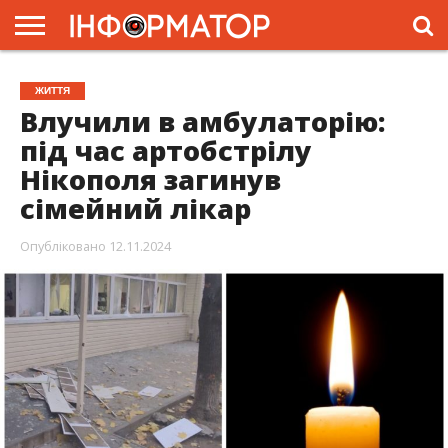
ГОЛОВНА
ЖИТТЯ
ВЛАДА
ГРОШІ
ТРЕШ
ПРЕС-
ЖИТТЯ
РЕЛІЗИ
РЕКЛАМА
ПРОЕКТИ
Влучили в амбулаторію:
під час артобстрілу
Нікополя загинув
сімейний лікар
Опубліковано
12.11.2024