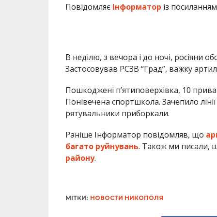
Повідомляє
Інформатор
із посиланням
В неділю, з вечора і до ночі, росіяни 
Застосовував РСЗВ “Град”, важку артил
Пошкоджені п’ятиповерхівка, 10 приват
Понівечена спортшкола. Зачепило лінії
рятувальники приборкали.
Раніше Інформатор повідомляв, що
ар
багато руйнувань
. Також ми писали,
району
.
МІТКИ:
НОВОСТИ НИКОПОЛЯ