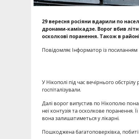
29 вересня росіяни вдарили по насе
дронами-камікадзе.
Ворог вбив літ
осколкові поранення. Також в районі
Повідомляє Інформатор із посиланням 
У Нікополі під час вечірнього обстрілу 
госпіталізували.
Далі ворог випустив по Нікополю понад
неї контузія та осколкове поранення. Ї
вона залишатиметься у лікарні.
Пошкоджена багатоповерхівка, побиті 