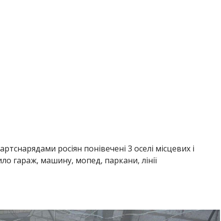
ртснарядами росіян понівечені 3 оселі місцевих і
ло гараж, машину, мопед, паркани, лінії