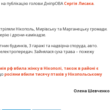
 на публікацію голови ДніпрОВА
Сергія Лисака
.
обстріляли Нікополь, Мирівську та Марганецьку громади.
ерію і дрони-камікадзе.
них будинків, 3 гаражі та надвірна споруда, авто.
 електропередач. Зайнялася суха трава – пожежу
мія рф вбила жінку в Нікополі, також в районі є
 що
росіяни вбили тисячу птахів у Нікопольському
Олена Шевченко