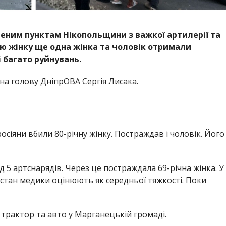
леним пунктам Нікопольщини з важкої артилерії та
ню жінку ще одна жінка та чоловік отримали
 багато руйнувань.
на голову ДніпрОВА Сергія Лисака.
росіяни вбили 80-річну жінку. Постраждав і чоловік. Його
 5 артснарядів.
Через це постраждала 69-річна жінка. У
ї стан медики оцінюють як середньої тяжкості. Поки
трактор та авто у Марганецькій громаді.