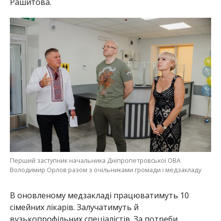
Перший заступник начальника Дніпропетровської ОВА
Володимир Орлов разом з очільниками громади і медзакладу
В оновленому медзакладі працюватимуть 10
сімейних лікарів. Залучатимуть й
вузькопрофільних спеціалістів. За потреби
запрошуватимуть отоларинголога, хірурга або
невролога.