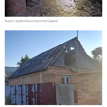
Вщент зруйнована ворогом будівля