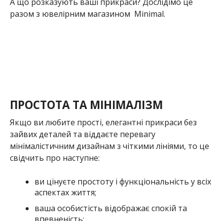
А що розказують ваші прикраси? Дослідімо це
разом з ювелірним магазином Minimal.
ПРОСТОТА ТА МІНІМАЛІЗМ
Якщо ви любите прості, елегантні прикраси без
зайвих деталей та віддаєте перевагу
мінімалістичним дизайнам з чіткими лініями, то це
свідчить про наступне:
ви цінуєте простоту і функціональність у всіх
аспектах життя;
ваша особистість відображає спокій та
впевненість;
ви вважаєте, що в простоті криється
справжня краса.