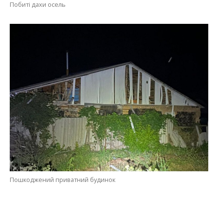
Побиті дахи осель
Пошкоджений приватний будинок