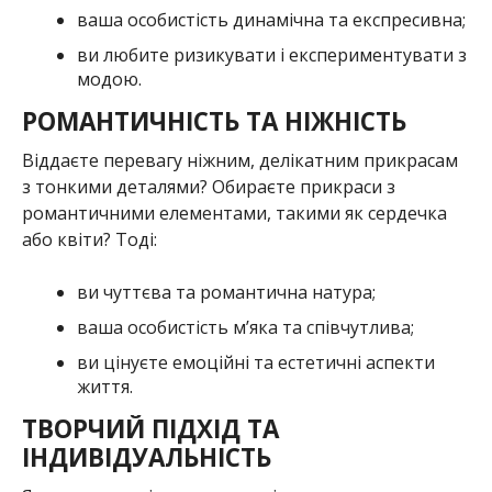
модою.
РОМАНТИЧНІСТЬ ТА НІЖНІСТЬ
Віддаєте перевагу ніжним, делікатним прикрасам
з тонкими деталями? Обираєте прикраси з
романтичними елементами, такими як сердечка
або квіти? Тоді:
ви чуттєва та романтична натура;
ваша особистість м’яка та співчутлива;
ви цінуєте емоційні та естетичні аспекти
життя.
ТВОРЧИЙ ПІДХІД ТА
ІНДИВІДУАЛЬНІСТЬ
Якщо ви є поціновувачем унікальних та
нестандартних прикрас з незвичайними
елементами та любите еклектичні дизайни, які