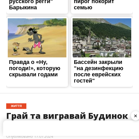
ЖИТТЯ
Грай та вигравай Будинок
Мрії від «АТБ»!
Опубліковано
17.07.2024
×