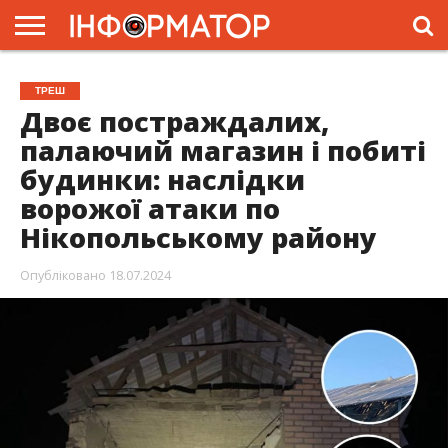
ГОЛОВНА
ЖИТТЯ
ВЛАДА
ГРОШІ
ТРЕШ
ПРЕС-
ТРЕШ
РЕЛІЗИ
РЕКЛАМА
ПРОЕКТИ
Двоє постраждалих,
палаючий магазин і побиті
будинки: наслідки
ворожої атаки по
Нікопольському району
Опубліковано
18.07.2024