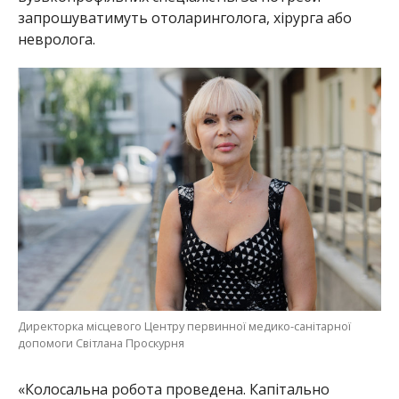
Директорка місцевого Центру первинної медико-санітарної
допомоги Світлана Проскурня
«Колосальна робота проведена. Капітально
відремонтовані два поверхи. Плюс під укриття
обладнали підвальне приміщення. Будівля
інклюзивна. Тут передбачені пандуси, ліфт. Все,