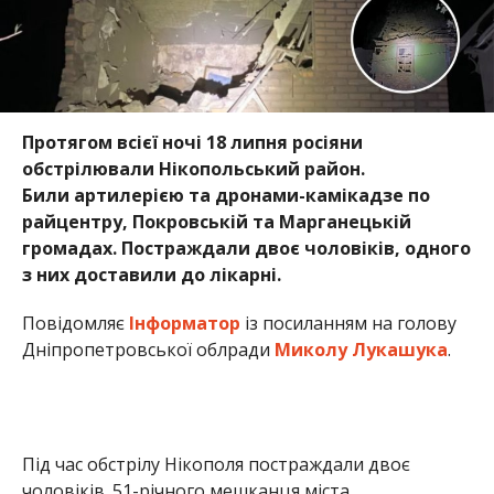
Протягом всієї ночі 18 липня росіяни
обстрілювали Нікопольський район.
Били артилерією та дронами-камікадзе по
райцентру, Покровській та Марганецькій
громадах. Постраждали двоє чоловіків, одного
з них доставили до лікарні.
Повідомляє
Інформатор
із посиланням на голову
Дніпропетровської облради
Миколу Лукашука
.
Під час обстрілу Нікополя постраждали двоє
чоловіків. 51-річного мешканця міста