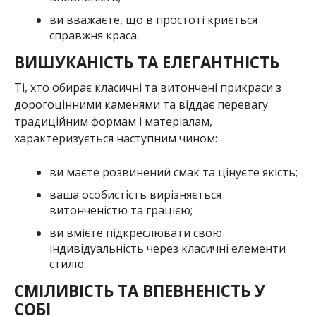
ВИШУКАНІСТЬ ТА ЕЛЕГАНТНІСТЬ
Ті, хто обирає класичні та витончені прикраси з
дорогоцінними каменями та віддає перевагу
традиційним формам і матеріалам,
характеризується наступним чином:
ви маєте розвинений смак та цінуєте якість;
ваша особистість вирізняється
витонченістю та грацією;
ви вмієте підкреслювати свою
індивідуальність через класичні елементи
стилю.
СМІЛИВІСТЬ ТА ВПЕВНЕНІСТЬ У
СОБІ
Любите великі, виразні прикраси, які
привертають увагу та обираєте сміливі та яскраві