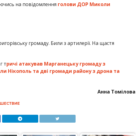
аючись на повідомлення
голови ДОР Миколи
горівську громаду. Били з артилерії. На щастя
г т
ричі атакував Марганецьку громаду з
ли Нікополь та дві громади району з дрона та
Анна Томілова
ШЕСТВИЕ