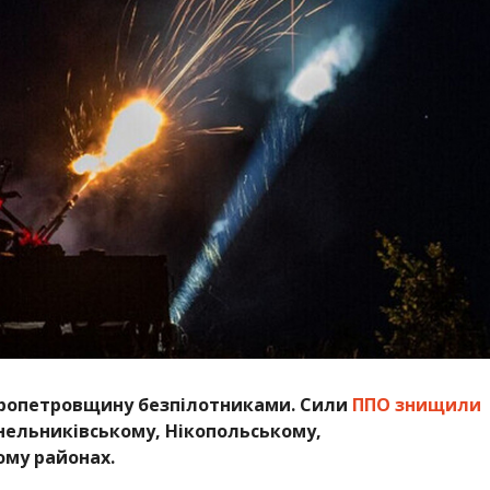
іпропетровщину безпілотниками. Сили
ППО знищили
Синельниківському, Нікопольському,
ому районах.