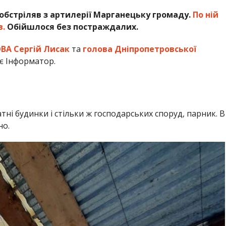
 обстріляв з артилерії Марганецьку громаду.
По ній
в.
Обійшлося без постраждалих.
ВА Сергій Лисак
та
голова Дніпропетровської
 Інформатор.
ні будинки і стільки ж господарських споруд, парник. В
но.