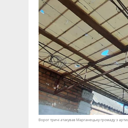
Ворог тричі атакував Марганецьку громаду з артил