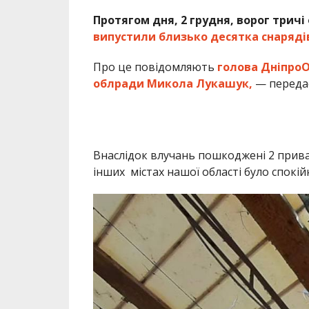
Протягом дня, 2 грудня, ворог тричі
випустили близько десятка снаряді
Про це повідомляють
голова ДніпроО
облради Микола Лукашук
,
— передає
Внаслідок влучань пошкоджені 2 приват
інших містах нашої області було спокій