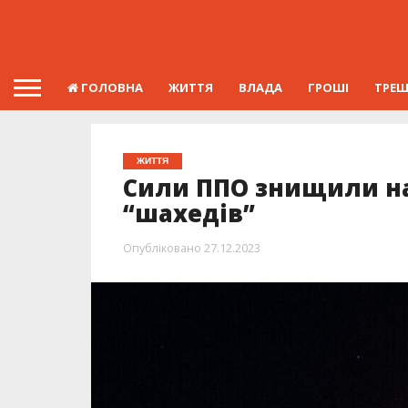
ГОЛОВНА
ЖИТТЯ
ВЛАДА
ГРОШІ
ТРЕ
ЖИТТЯ
Сили ППО знищили н
“шахедів”
Опубліковано
27.12.2023