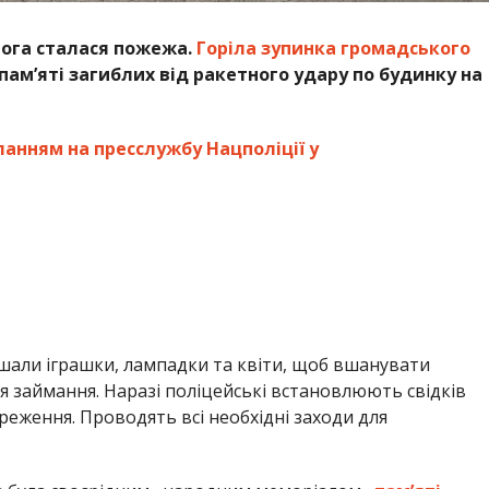
мога сталася пожежа.
Горіла зупинка громадського
пам’яті загиблих від ракетного удару по будинку на
ланням на пресслужбу Нацполіції у
лишали іграшки, лампадки та квіти, щоб вшанувати
ся займання. Наразі поліцейські встановлюють свідків
реження. Проводять всі необхідні заходи для
ка була своєрідним «народним меморіалом»
памʼяті
заним фактом відкрито кримінальне провадження за ч. 2
ння майна) Кримінального кодексу України. Слідство