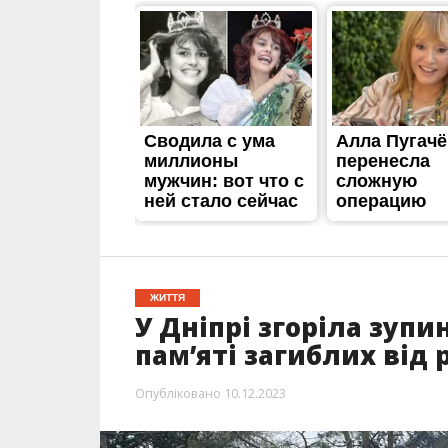
ЖИТТЯ
У Дніпрі згоріла зуп
пам’яті загиблих від 
Опубліковано
10.12.2023