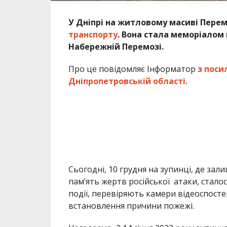
У Дніпрі на житловому масиві Пере
транспорту
. Вона стала меморіалом 
Набережній Перемозі.
Про це повідомляє Інформатор
з поси
Дніпропетровській області.
Сьогодні, 10 грудня на зупинці, де за
пам’ять жертв російської атаки, стало
події, перевіряють камери відеоспосте
встановлення причини пожежі.
Нагадаємо, 3 14 січня 2023 року зупин
жертв від російського удару
. За вка
ст. 194 (умисне знищення чи пошкодже