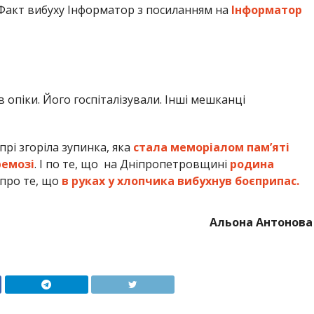
 Факт вибуху Інформатор з посиланням на
Інформатор
опіки. Його госпіталізували. Інші мешканці
рі згоріла зупинка, яка
стала меморіалом пам’яті
ремозі
. І по те, що на Дніпропетровщині
родина
І про те, що
в руках у хлопчика вибухнув боєприпас.
Альона Антонова