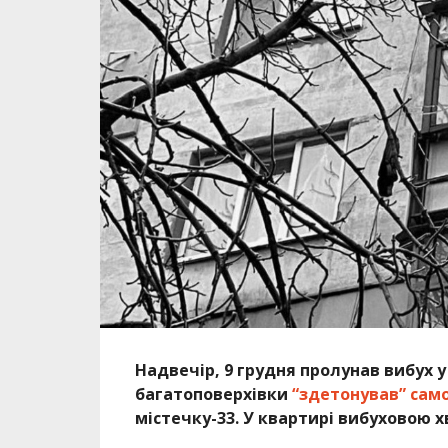
Надвечір, 9 грудня пролунав вибух
у
багатоповерхівки
“здетонував” сам
містечку-33. У квартирі вибуховою 