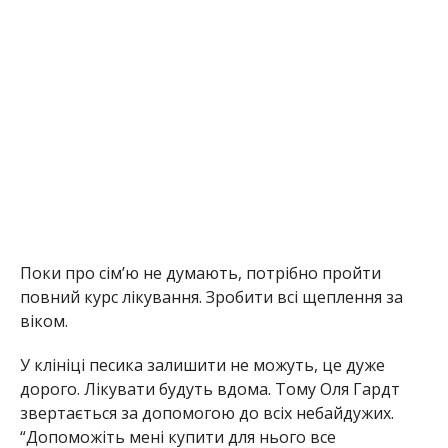
повний курс лікування. Зробити всі щеплення за
віком.
У клініці песика залишити не можуть, це дуже
дорого. Лікувати будуть вдома. Тому Оля Гардт
звертається за допомогою до всіх небайдужих.
“Допоможіть мені купити для нього все
необхідне”, – просить волонтерка. Контактний
телефон: (066) 556-79-88.
Карта Приватбанка
5168 7450 3660 0416 Гардт О.Ф
Монобанк
4441 1111 5403 1078;
PayPal hardtolga@yahoo.com