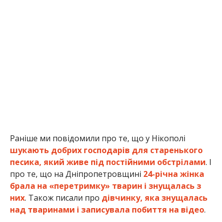
шукають добрих господарів для старенького
песика, який живе під постійними обстрілами
. І
про те, що на Дніпропетровщині
24-річна жінка
брала на «перетримку» тварин і знущалась з
них
. Також писали про
дівчинку, яка знущалась
над тваринами і записувала побиття на відео
.
Альона Антонова
МІТКИ:
ЖИЗНЬ
,
НОВОСТИ НИКОПОЛЯ