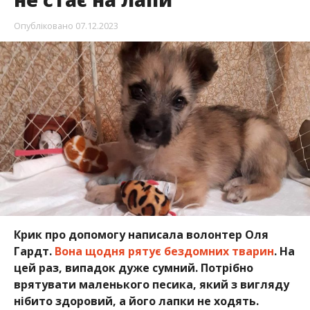
Крик про допомогу написала волонтер Оля
Гардт.
Вона щодня рятує бездомних тварин
. На
цей раз, випадок дуже сумний. Потрібно
врятувати маленького песика, який з вигляду
нібито здоровий, а його лапки не ходять.
Про це Інформатору
стало відомо х Facebook
.
Малюк не встає на жодну лапку, навіть
доторкнутися до них не дає. Найголовніше є
чутливість. Тож мають надію, що лікування собаці
допоможе.
Аналізи показали сильне запалення. Адже песик
довго жив у вогкості, у холоді, без повноцінної їжі,