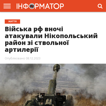
ГОЛОВНА
ЖИТТЯ
ВЛАДА
ГРОШІ
ТРЕШ
ПРЕС-
ЖИТТЯ
РЕЛІЗИ
РЕКЛАМА
ПРОЕКТИ
Війська рф вночі
атакували Нікопольський
район зі ствольної
артилерії
Опубліковано
08.12.2023