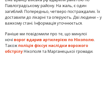
Павлоградському району. На жаль, є один
загиблий. Попередньо, четверо постраждалих. Їх
доставили до лікарні та оперують. Дві людини – у
важкому стані. Інформація уточнюється.
Раніше ми повідомили про те, що минулої
ночі
ворог вдарив артилерією по Нікополю
.
Також
поліція фіксує наслідки ворожого
обстрілу
Нікополя та Марганецької громади.
Анна Томілова
МІТКИ:
ЖИЗНЬ
,
НОВОСТИ НИКОПОЛЯ
,
ПРОИСШЕСТВИЕ