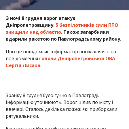
З ночі 8 грудня ворог атакує
Дніпропетровщину.
5 безпілотників сили ППО
знищили над областю
. Також загарбники
вдарили ракетою по Павлоградському району.
Про це повідомляє Інформатор посилаючись на
повідомлення
голови Дніпропетровської ОВА
Сергія Лисака
.
Зранку 8 грудня було гучно в Павлограді.
Інформацію уточнюють. Ворог цілив по місту і
ввечері. Сталось декілька пожеж які приборкали
рятувальники.
Вже вранці війська рф вдарили ракетою по