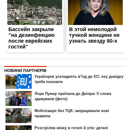
ГОЛОВНА
РЕКЛАМА НА САЙТІ
© 2007-2022 Інформатор - Національне інтернет-видання.
При повному або частковому використанні матеріалів сайту посилання
на сайт інтернет-видання
nikopol.informator.ua
як джерело
інформації є обов'язковим.