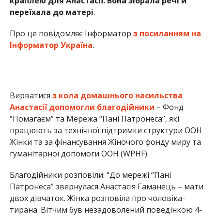
Жінки та за фінансування Жіночого фонду миру та
гуманітарної допомоги ООН (WPHF).
Благодійники розповіли: “До мережі “Пані
Патронеса” звернулася Анастасія Гаманець – мати
двох дівчаток. Жінка розповіла про чоловіка-
тирана. Вітчим був незадоволений поведінкою 4-
річної донечки, тому вдарив її ногою в обличчя.
Під оком у дитини залишився синець”.
Коли Анастасія пішла з дому, чоловік переслідував
її й погрожуючи фізичною розправою.
Доводилось неодноразово викликати поліцію.