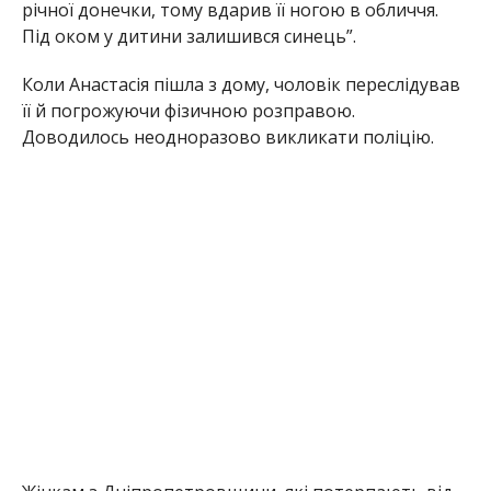
Жінкам з Дніпропетровщини, які потерпають від
домашнього насильства, можна звернутися
до “Пані патронеса” за телефоном: (
099) 632-77-01
.
Раніше ми повідомили про те, що на
Дніпропетровщині
“подруги” поставили на
коліна та знущалися з дівчини
. Також про те,
що
мати та вітчим розбещували і ґвалтували
своїх доньок
.
Альона Антонова