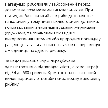
від 34 до 680 гривень. Крім того, за незаконний
вилов нараховуються збитки за кожну виловлену
рибину.
Раніше ми повідомили про те, що під Нікополем
піймали браконьєра з гумовим човном
та
сіткам. Також під Марганцем
браконьер виловив