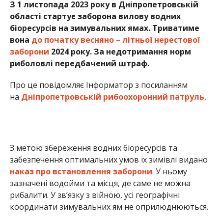
З метою збереження водних біоресурсів та
забезпечення оптимальних умов їх зимівлі видано
наказ про встановлення заборони
. У ньому
зазначені водойми та місця, де саме не можна
рибалити. У зв’язку з війною, усі географічні
координати зимувальних ям не оприлюднюються.
Нагадуємо, риболовля у заборонений період
дозволена поза межами зимувальних ям. При
цьому, любительський лов риби дозволяється
гачковими, у тому числі нахлистовими, донними,
поплавковими, зимовими вудками, жерлицями
(кружками) та спінінгами всіх видів з
використанням штучної або природної принади у
разі, якщо загальна кількість гачків не перевищує
сім одиниць на одного рибалку.
За недотримання норм передбачена
адміністративна відповідальність, а саме штраф