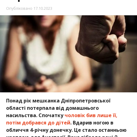
Понад рік мешканка Дніпропетровської
області потерпала від домашнього
насильства. Спочатку
чоловік бив лише її,
потім добрався до дітей
. Вдарив ногою в
обличчя 4-річну донечку. Це стало останньою
краплею для Анастасії. Вона зібрала речі й
переїхала до матері
.
Про це повідомляє Інформатор
з посиланням на
Інформатор Україна
.
Вирватися
з кола домашнього насильства
Анастасії допомогли благодійники
– Фонд
“Помагаєм” та Мережа “Пані Патронеса”, які
працюють за технічної підтримки структури ООН