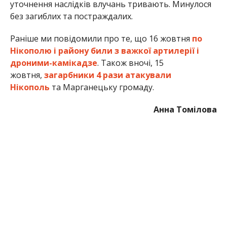
уточнення наслідків влучань тривають. Минулося
без загиблих та постраждалих.
Раніше ми повідомили про те, що 16 жовтня
по
Нікополю і району били з важкої артилерії і
дроними-камікадзе
. Також вночі, 15
жовтня,
загарбники 4 рази атакували
Нікополь
та Марганецьку громаду.
Анна Томілова
МІТКИ:
ЖИЗНЬ
,
НОВОСТИ НИКОПОЛЯ
,
ПРОИСШЕСТВИЕ