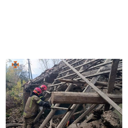
Подія сталася в Апостолово
Раніше ми повідомили про те, що у Нікополі на
вулиці Шевченка
рятувальники прибрали
дерево з проїжджої частини
. Також про те,
що
внаслідок ДТП на Дніпропетровщині
постраждали четверо людей
, серед яких троє
підлітків.
Альона Антонова