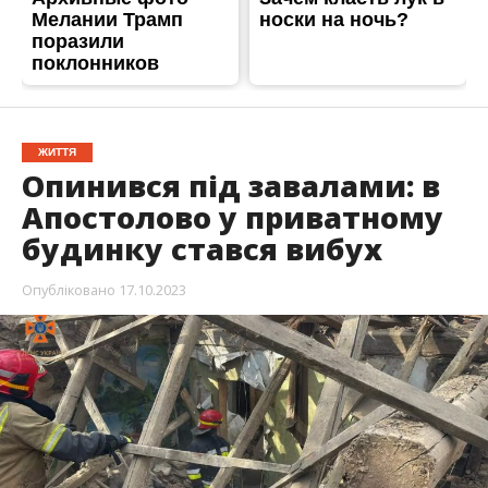
17-го жовтня, о 12:23, до Служби порятунку
повідомили про вибух у житловому будинку.
Подія сталася на вулиці Мисливська
в
Апостолово. За викликом негайно
відправились місцеві рятувальники у складі
двох чергових відділень.