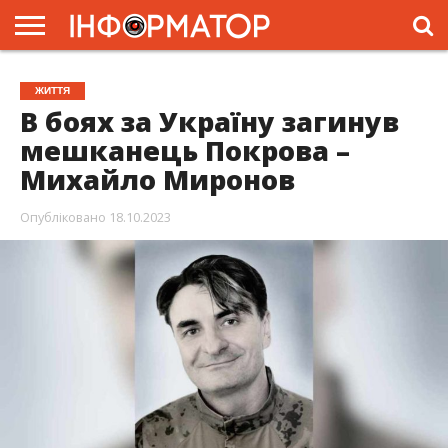
ГОЛОВНА
ЖИТТЯ
ВЛАДА
ГРОШІ
ТРЕШ
ПРЕС-
ЖИТТЯ
РЕЛІЗИ
РЕКЛАМА
ПРОЕКТИ
В боях за Україну загинув
мешканець Покрова –
Михайло Миронов
Опубліковано
18.10.2023