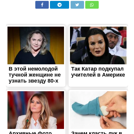
ЖИТТЯ
Опинився під завалами: в
Апостолово у приватному
будинку стався вибух
Опубліковано
17.10.2023