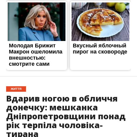
ЖИТТЯ
Вдарив ногою в обличчя
донечку: мешканка
Дніпропетровщини понад
рік терпіла чоловіка-
тирана
Опубліковано
17.10.2023