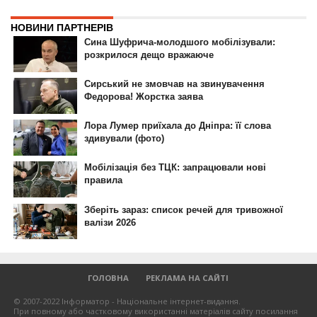
ГОЛОВНА
РЕКЛАМА НА САЙТІ
© 2007-2022 Інформатор - Національне інтернет-видання.
При повному або частковому використанні матеріалів сайту посилання
на сайт інтернет-видання
nikopol.informator.ua
як джерело
інформації є обов'язковим.