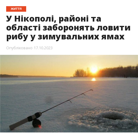
З 1 листопада 2023 року в Дніпропетровській
області стартує заборона вилову водних
біоресурсів на зимувальних ямах.
Триватиме
вона
до початку весняно – літньої нерестової
заборони
2024 року. За недотримання норм
риболовлі передбачений штраф.
Про це повідомляє Інформатор з посиланням
на
Дніпропетровській рибоохоронний патруль
,