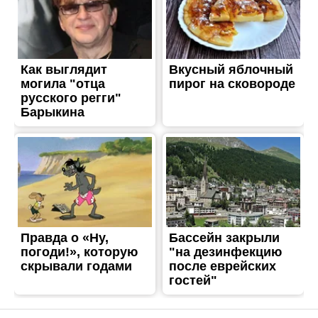
ЖИТТЯ
У Нікополі, районі та
області заборонять ловити
рибу у зимувальних ямах
Опубліковано
17.10.2023