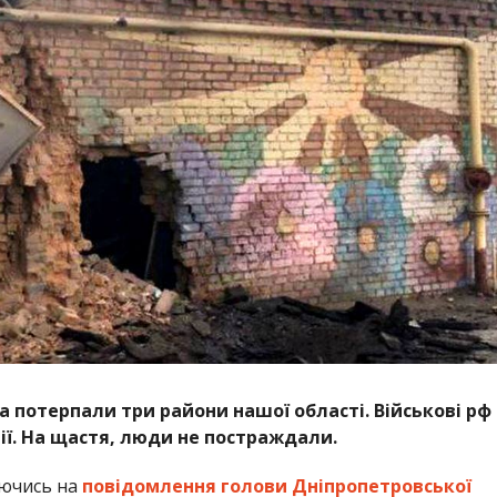
ра потерпали три райони нашої області.
Військові рф
ії. На щастя, люди не постраждали.
аючись на
повідомлення голови Дніпропетровської