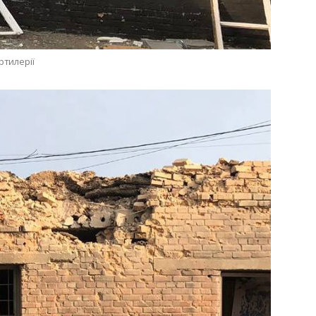
ртилерії