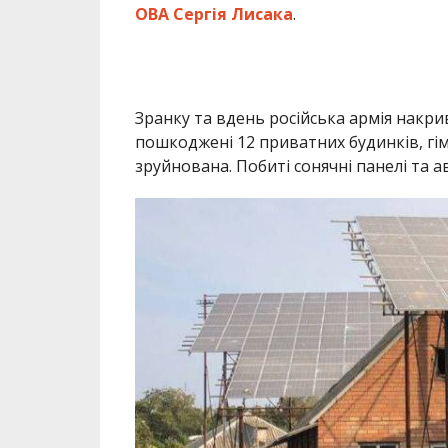
ОВА Сергія Лисака
.
Зранку та вдень російська армія накри
пошкоджені 12 приватних будинків, гім
зруйнована. Побиті сонячні панелі та а