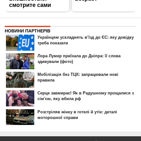
ГОЛОВНА
РЕКЛАМА НА САЙТІ
© 2007-2022 Інформатор - Національне інтернет-видання.
При повному або частковому використанні матеріалів сайту посилання
на сайт інтернет-видання
nikopol.informator.ua
як джерело
інформації є обов'язковим.