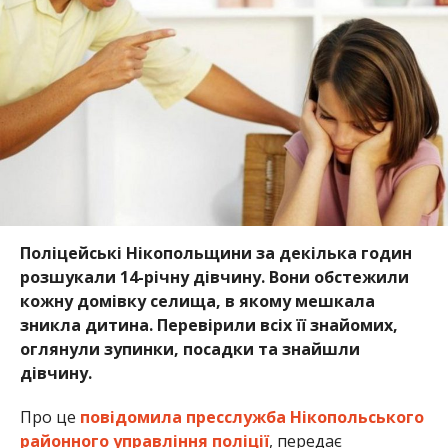
кожну домівку селища, в якому мешкала
зникла дитина. Перевірили всіх її знайомих,
оглянули зупинки, посадки та знайшли
дівчину.
Про це
повідомила пресслужба Нікопольського
районного управління поліції
, передає
Інформатор.
18 вересня, близько 20:30, до поліції надійшло
повідомлення про пропажу дівчини. З Томаківки
телефонувала занепокоєна мати неповнолітньої.
Вона повідомила, що після сварки з донькою та
пішла з дому. На телефонні дзвінки не відповідала.
Правоохоронці відразу почали пошуки дитини та