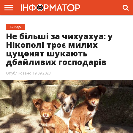
ГОЛОВНА
ЖИТТЯ
ВЛАДА
ГРОШІ
ТРЕШ
ПРЕС-
ВЛАДА
РЕЛІЗИ
РЕКЛАМА
ПРОЕКТИ
Не більші за чихуахуа: у
Нікополі троє милих
цуценят шукають
дбайливих господарів
Опубліковано
19.09.2023