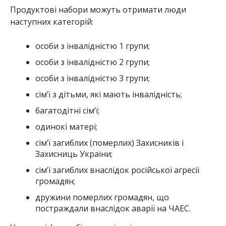
сім’ї загиблих (померлих) Захисників і
Захисниць України;
сім’ї загиблих внаслідок російської агресії
громадян;
дружини померлих громадян, що
постраждали внаслідок аварії на ЧАЕС.
У вересні фонд збільшує кількість допомоги, тому
її також зможуть отримати усі бажаючі особи
пенсійного віку. 13 пунктів видачі допомоги
працюватимуть з 8:00 до 15:00 без вихідних.
Для отримання допомоги необхідно мати в
наявності оригінали документів: паспорт
громадянина України, реєстраційний номер
облікової картки платника податків
(ідентифікаційний код) та документ, або помітку в
паспорті, що підтверджує реєстрацію місця
проживання у Нікополі (прописка), довідка, що