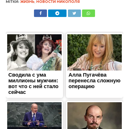
ЖИТТЯ
Стало відомо, коли у
Нікополі починається
видача гуманітарної