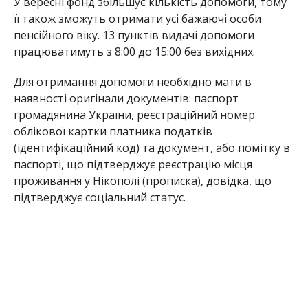
підтверджує соціальний статус.
За осіб, які не в змозі особисто отримати
гуманітарну допомогу її можуть отримати їх
представники. Але лише за наявності документів,
які підтверджують особу та документів того, на
кого отримується гуманітарна допомога.