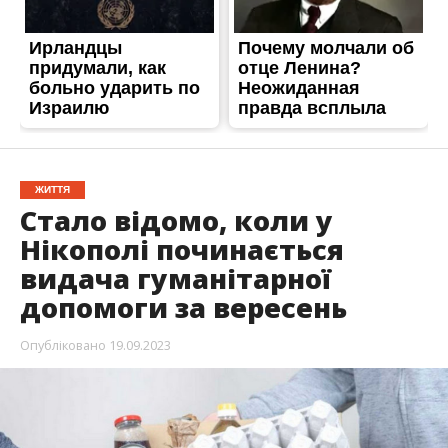
допомоги за вересень
Опубліковано
19.09.2023
З 20 вересня у Нікополі проходитиме видача
продуктових наборів за вересень. Гуманітарна
допомога надана від Всесвітньої продовольчої
програми ООН World Food Programe.