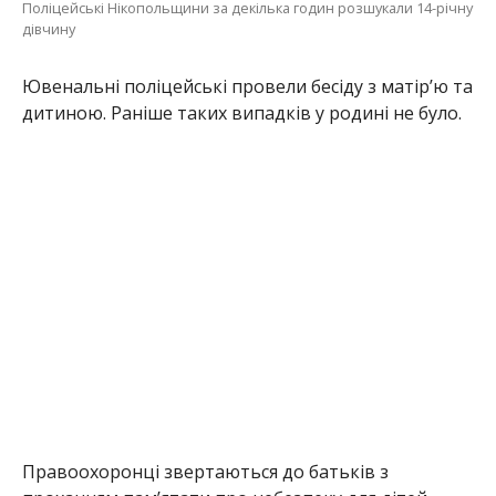
Правоохоронці звертаються до батьків з
проханням пам’ятати про небезпеку для дітей,
особливо в населених пунктах, які постійно
перебувають під ворожими обстрілами.
Повідомляйте про їх зникнення у найкоротші
терміни. Це допоможе прискорити їх пошук та
навіть зберегти життя.
Раніше ми повідомили про те, що
у Марганці
розшукують 74-річного чоловіка
. Також про те,
що на Дніпропетровщині
за опір поліцейському
23-річній жінці присудили домашній арешт
.