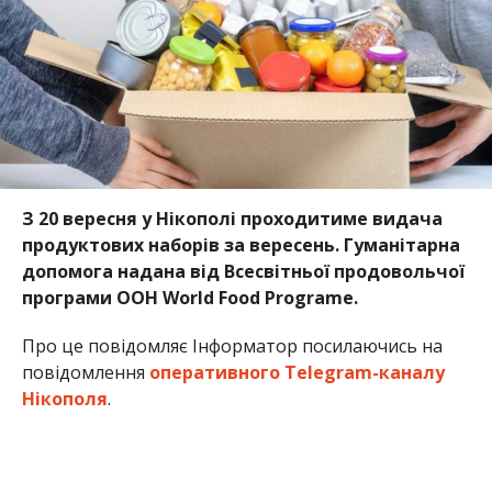
Про це повідомляє Інформатор посилаючись на
повідомлення
оперативного Telegram-каналу
Нікополя
.
Продуктові набори можуть отримати люди
наступних категорій:
особи з інвалідністю 1 групи;
особи з інвалідністю 2 групи;
особи з інвалідністю 3 групи;
сім’ї з дітьми, які мають інвалідність;
багатодітні сім’ї;
одинокі матері;