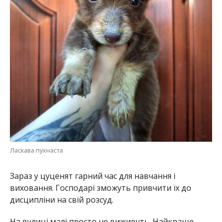
Ласкава пухнаста
Зараз у цуценят гарний час для навчання і
виховання. Господарі зможуть привчити їх до
дисципліни на свій розсуд.
На вулиці малі просто не виживуть. Найкраще
місце для таких прекрасних собачок у ваших
домівках. І звичайно ми цього дуже прагнемо.
Однак віддаємо тільки відповідальним
господарям.
Якщо ви з іншого міста, ми знайдемо можливість
доставити їх вам. По всім питання щодо цуценят
звертайтеся за номером:
(099) 509-60-16
.
Раніше ми повідомили про те, що на
Дніпропетровщині
дівчинка знущалась над
тваринами і записувала побиття на відео
.