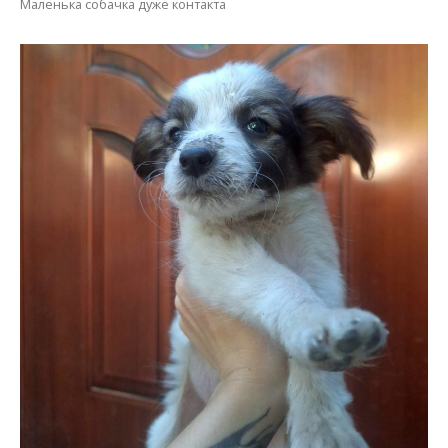
Любить товариство з людиною
А ось маленький песик більш тендітніший за його
сестричок. І в цьому його привабливість. Поряд з
ним краще не кричати, реагує навіть на це.