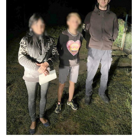
Поліцейські Нікопольщини за декілька годин розшукали 14-річну
дівчину
Ювенальні поліцейські провели бесіду з матір’ю та
дитиною. Раніше таких випадків у родині не було.