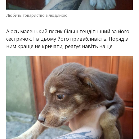
Дуже тендітний
Ще одна маленька красуня ну дуже ласкава.
Любить сидіти на ручках. І головне, будить зовсім