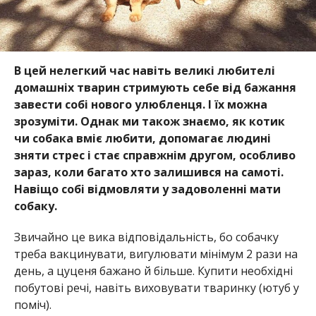
В цей нелегкий час навіть великі любителі
домашніх тварин стримують себе від бажання
завести собі нового улюбленця. І їх можна
зрозуміти. Однак ми також знаємо, як котик
чи собака вміє любити, допомагає людині
зняти стрес і стає справжнім другом, особливо
зараз, коли багато хто залишився на самоті.
Навіщо собі відмовляти у задоволенні мати
собаку.
Звичайно це вика відповідальність, бо собачку
треба вакцинувати, вигулювати мінімум 2 рази на
день, а цуценя бажано й більше. Купити необхідні
побутові речі, навіть виховувати тваринку (ютуб у
поміч).