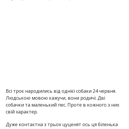
Всі троє народились від однієї собаки 24 червня.
Людською мовою кажучи, вони родичі. Дві
собачки та маленький пес. Проте в кожного з них
свій характер.
Дуже контактна з трьох цуценят ось ця біленька
красуня. Любить пограти, бути поруч, але не
заважає.