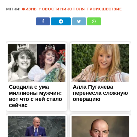
ВЛАДА
Після сварки з матір’ю
пішла з дому: в Томаківці