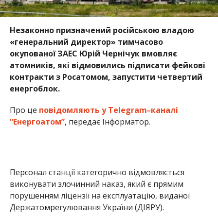
Персонал станції категорично відмовляється
виконувати злочинний наказ, який є прямим
порушенням ліцензії на експлуатацію, виданої
Держатомрегулювання України (ДІЯРУ).
Впродовж останнього тижня через постійний
фізичний і психологічний тиск окупантів близько
30-ти осіб ліцензованого персоналу ЗАЕС покинули
Енергодар. Їм вдалось виїхати на підконтрольну
Україні територію.
Нині ж оперативний персонал, який завезли з рф, є
абсолютно некомпетентним та не має
відповідного досвіду.