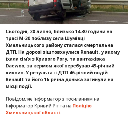
місці події.
Повідомляє Інформатор з посиланням на
Інформатор Кривий Ріг та на
Поліцію
Хмельницької області
.
47-річну дружину загиблого та їхню молодшу 12-
річну доньку доставлено до Хмельницької
обласної лікарні. Ступінь важкості тілесних
ушкоджень встановлюють медики.
Наразі слідчі Хмельниччини встановлюють
обставини ДТП.
Раніше ми повідомили про те, що на
Дніпропетровщині
нетверезий водій вчинив
два ДТП та втік
. Біля села на Дніпропетровщині
сталася ДТП з
загиблим та травмованими
.