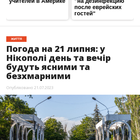
Незважаючи на те, що вранці небо у Нікополі
вкрите хмарами, день та вечір будуть ясними
та безхмарними. Уночі був дощ, проте він
закінчився ще до ранку. Більше опадів цього
дня не передбачається.
Про це Інформатор повідомляє з посиланням на