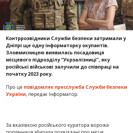
Контррозвідники Служби безпеки затримали у
Дніпрі ще одну інформаторку окупантів.
Зловмисницею виявилась посадовиця
місцевого підрозділу “Укрзалізниці”, яку
російські військові залучили до співпраці на
початку 2023 року.
Про це
повідомляє пресслужба Служби безпеки
України
, передає Інформатор.
За вказівкою російського куратора ворожа
поплічниця збирала розвіддані про місця