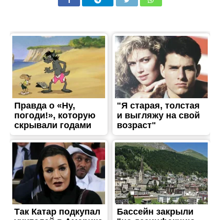
ЖИТТЯ
Погода на 21 липня: у
Нікополі день та вечір
будуть ясними та
безхмарними
Опубліковано
21.07.2023