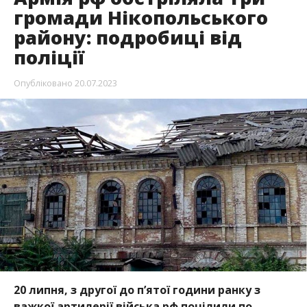
20 липня, з другої до п’ятої години ранку з
важкої артилерії війська рф поцілили по
Нікополю та двох селах Марганецької та
Мирівської громади. Люди не постраждали,
чого не скажешь про будинки місцевих.
Про це
повідомила пресслужба районного
управління поліції Нікополя
, передає
Інформатор.
В результаті обстрілу в місті
пошкоджено будівлі