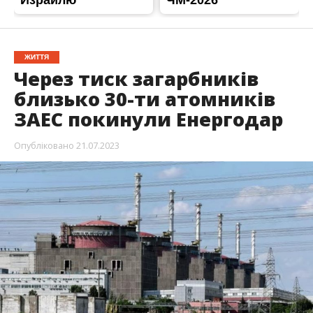
Незаконно призначений російською владою
«генеральний директор» тимчасово
окупованої ЗАЕС Юрій Чернічук вмовляє
атомників, які відмовились підписати фейкові
контракти з Росатомом, запустити четвертий
енергоблок.
Про це
повідомляють у Telegram
–
каналі
“Енергоатом”
, передає Інформатор.