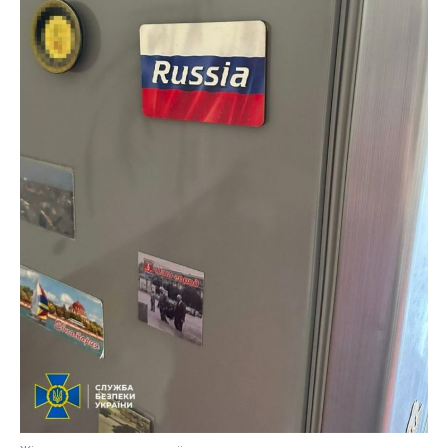
Жінка – прихильниця росіі
Наразі вона під вартою. Триває розслідування для
встановлення всіх обставин злочину. Зловмисниці
загрожує до 8 років тюрми.
Раніше ми повідомили про те. що на
Дніпропетровщині
34-річна жінка за сім тисяч
доларів
переправляла за кордон чоловіків. Також
СБУ затримала співробітника «Укрзалізниці»,
який здавав ворогу дані про ЗСУ.