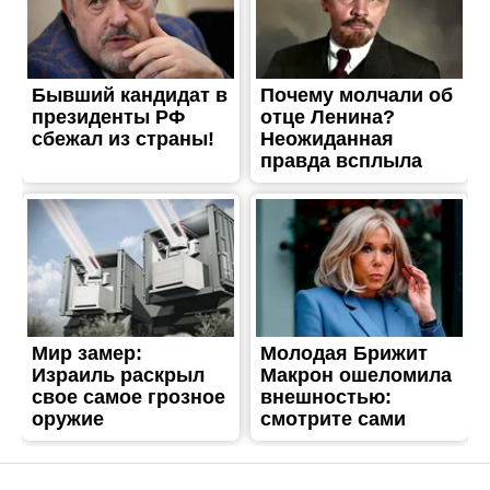
ЖИТТЯ
Cили ППО знищили
ворожий безпілотник над
Дніпропетровщиною
Опубліковано
21.07.2023