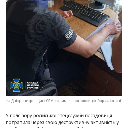
На Дніпропетровщині СБУ затримала посадовицю “Укрзалізниці”
У поле зору російської спецслужби посадовиця
потрапила через свою деструктивну активність у
російських пабліках, де вона публікувала
пропозиції щодо допомоги окупаційним військам.
Для збору розвідданих фігурантка об’їжджала
територію міста на громадському транспорті й
приховано фотографувала об’єкти.
Під час обшуку за місцем проживання жінки
виявлено мобільний телефон, який вона
використовувала для комунікації з російським
«куратором». Фігурантці повідомили про підозру.