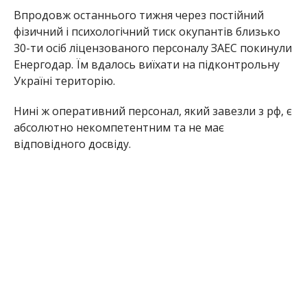
Чернічук намагається вийти зі становища, що
склалося, та долучити до роботи станції тих
українських працівників, які ще раніше
відмовились підписати фейкові контракти з
Росатомом і яким було заблоковано доступ на
станцію.
Відповідальний український персонал усвідомлює,
що порушення умов ліцензії ДІЯРУ призведе до