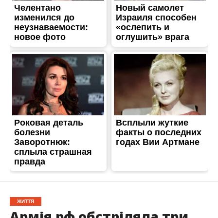
ЖИТТЯ
Армія рф обстріляла три
громади Нікопольського
району: подробиці від
поліції
Опубліковано
20.07.2023