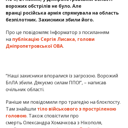
БпЛА збили. Дякуємо силам ППО!”, – написав
очільник області.
Раніше ми повідомили про трагедію на блокпосту.
Там знайшли
тіло військового з простріленою
головою
. Також сповістили про
смерть Олександра Хомачкова з Нікополя,
який
загинув через мінометний обстріл
.
Альона Антонова