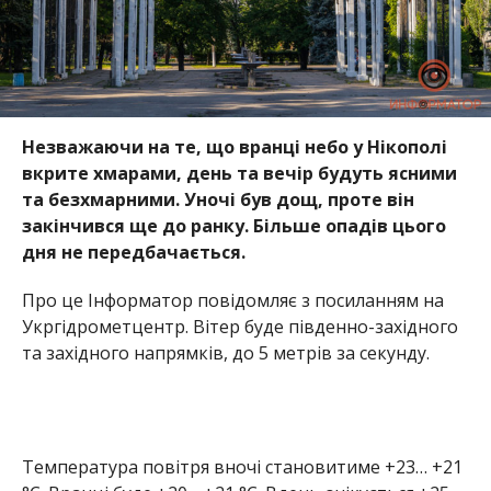
Укргідрометцентр. Вітер буде південно-західного
та західного напрямків, до 5 метрів за секунду.
Температура повітря вночі становитиме +23… +21
°С. Вранці буде +20… +21 °С. Вдень очікується +25..
+28 °С, а ввечері синоптики прогнозують +29… +23
°С.
Схід сонця 21-го липня можна зустрічати о 5:05, а
на захід чекатимемо о 20:32. Цікаво, що найвищу
температуру цього дня за останні 130 років
зафіксували у 1903-му році: тоді вона була 38,8
градусів тепла. А найхолодніше було у 1904-му –
9,9 градусів.
21 липня вшановується пам’ять святого
великомученика Прокопа. У народі святого