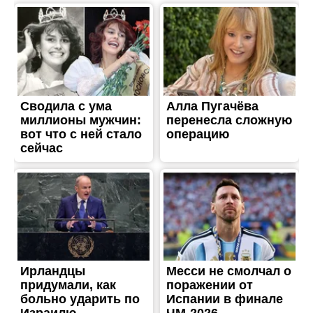
ЖИТТЯ
Через тиск загарбників
близько 30-ти атомників
ЗАЕС покинули Енергодар
Опубліковано
21.07.2023