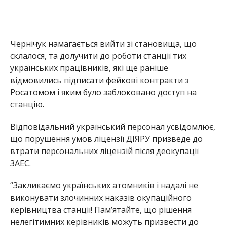
втрати персональних ліцензій після деокупації
ЗАЕС.
“Закликаємо українських атомників і надалі не
виконувати злочинних наказів окупаційного
керівництва станції! Пам’ятайте, що рішення
нелегітимних керівників можуть призвести до
порушення норм ядерної та радіаційної безпеки
станції!”,- йдеться у повідомленні.
Раніше ми повідомили про те, що військові рф
планують
чергові провокації на ЗАЕС із
застосуванням зброї
. Також про те,
що в Енергодарі загарбники
труять місцевих
пилом з золовідвалів Запорізької ТЕС
.
Альона Антонова
МІТКИ:
ЖИЗНЬ
,
НОВОСТИ НИКОПОЛЯ