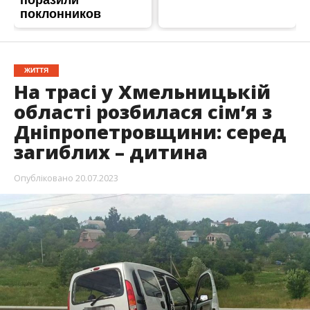
Сьогодні, 20 липня, близько 14:30 години на
трасі М-30 поблизу села Шумівці
Хмельницького району сталася смертельна
ДТП. На дорозі зіштовхнулися Renault, у якому
їхала сім’я з Кривого Рогу, та вантажівка
Daewoo, за кермом якої перебував 49-річний
киянин. У результаті ДТП 46-річний водій
Renault та його 16-річна донька загинули на