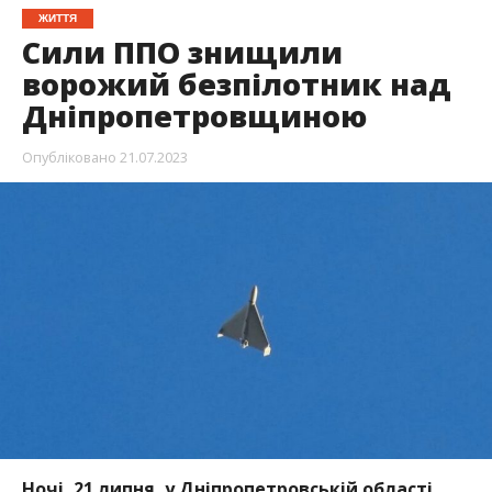
Ночі, 21 липня, у Дніпропетровській області
ворожих обстрілів не було. Але
вранці російська армія спрямувала на область
безпілотник.
Захисники збили його.
Про це повідомляє Інформатор з посиланням
на
публікацію Сергія Лисака, голови
Дніпропетровської ОВА
.
“Наші захисники впоралися із загрозою. Ворожий