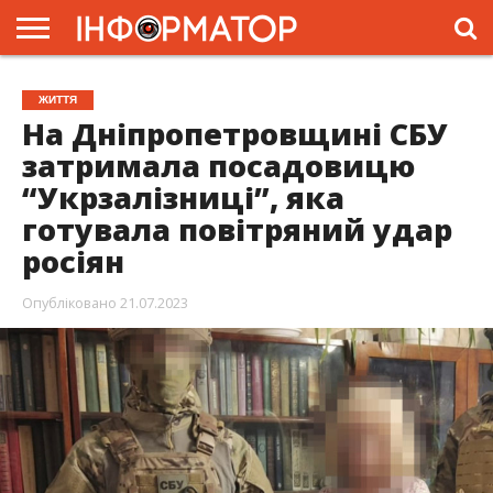
ГОЛОВНА
ЖИТТЯ
ВЛАДА
ГРОШІ
ТРЕШ
ПРЕС-
ЖИТТЯ
РЕЛІЗИ
РЕКЛАМА
ПРОЕКТИ
На Дніпропетровщині СБУ
затримала посадовицю
“Укрзалізниці”, яка
готувала повітряний удар
росіян
Опубліковано
21.07.2023