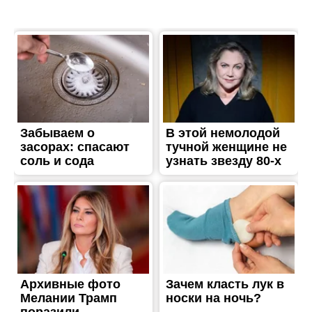
ЖИТТЯ
На трасі у Хмельницькій
області розбилася сім’я з
Дніпропетровщини: серед
загиблих – дитина
Опубліковано
20.07.2023