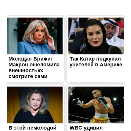
ЖИТТЯ
На Дніпропетровщині на
колії знайшли тіло
чоловіка
Опубліковано
12.06.2023