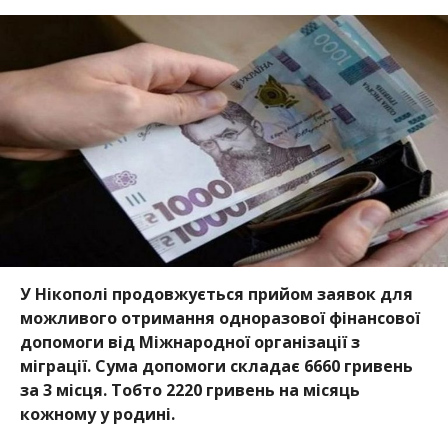
У Нікополі продовжується прийом заявок для
можливого отримання одноразової фінансової
допомоги від Міжнародної організації з
міграції. Сума допомоги складає 6660 гривень
за 3 місця. Тобто 2220 гривень на місяць
кожному у родині.
Про це
повідомляє міськрада Нікополя
, передає
Інформатор.
Рішення про виплату, або відмова у виплаті
приймається Міжнародною організацією з міграції
не раніше 3-х тижнів з моменту реєстрації.
За вимогами організації, що надає допомогу,
отримати її можуть: