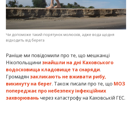
Чи допоможе такий порятунок молюсків, адже вода щодня
відходить від берега
Раніше ми повідомили про те, що мешканці
Нікопольщини
знайшли на дні Каховського
водосховища кладовище та снаряди
.
Громадян
закликають не вживати рибу,
викинуту на берег
. Також писали про те, що
МОЗ
попереджає про небезпеку інфекційних
захворювань
через катастрофу на Каховській ГЕС.
Альона Антонова
Фото: Артем Тульчинський