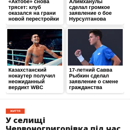
ЖИТТЯ
У селищі
Червоногригорівка під час
пожежі виявили тіло
жінки
Опубліковано
12.06.2023