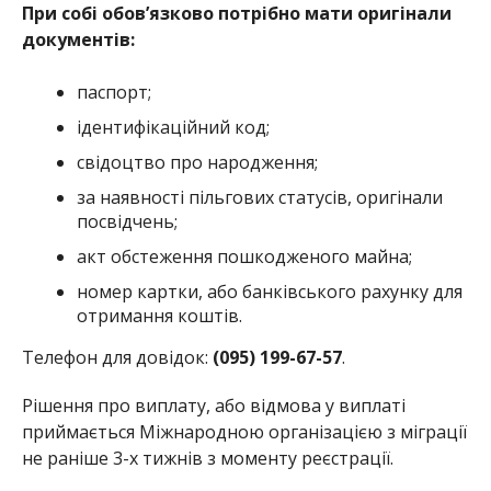
отримання коштів.
Телефон для довідок:
(095) 199-67-57
.
Рішення про виплату, або відмова у виплаті
приймається Міжнародною організацією з міграції
не раніше 3-х тижнів з моменту реєстрації.
Раніше ми повідомили про те, що громади
Дніпропетровщини
отримають допомогу від
«U-LEAD»
для відновлення зруйнованого
ворогом. За березень
гуманітарну допомогу
отримало понад 50 тисяч
мешканців
Нікополя. Також читайте,
як отримати допомогу
від держави сім’ям загиблих через
війну
. Жителі Нікополя і району
можуть
безкоштовно скористатися послугами,
щоб
виїхати у безпечне місце. Стало відомо, коли у
Нікополі починається
видача гуманітарної
допомоги за травень
.