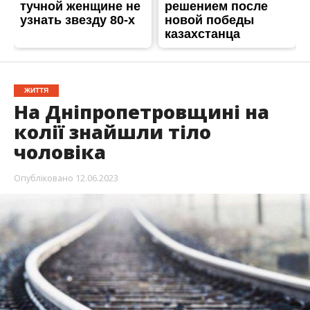
У суботу, 10 червня, у Дніпропетровській
області знайшли тіло чоловіка. Він лежав між
станціями “Варварівка та Самійлівка на
колії.
На місце викликали поліцію.
Про це пише
Інформатор Дніпро
з посиланням на
власні джерела, передає Інформатор.