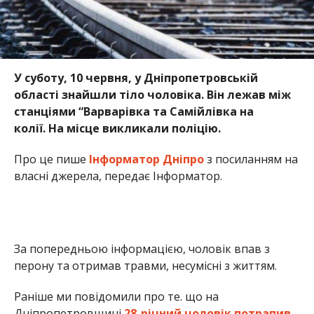
За попередньою інформацією, чоловік впав з
перону та отримав травми, несумісні з життям.
Раніше ми повідомили про те. що на
Дніпропетровщині
28-річний чоловік потрапив
під електричку
. На рейках залізничного вокзалу
знайшли тіло літнього чоловіка
. На
Дніпропетровщині курсант поліції
врятував
переселенця від суїциду
. На перегоні станцій
“Горяйнове-Діївка”
50-річний чоловік потрапив
під вантажний потяг
. На Дніпропетровщині
потяг на смерть збив чоловіка
. Також 68-річний
чоловік
потрапив під колеса потяга
. На станції
“Горяїнова”
чоловік потрапив під потяг.
У
Заводському районі Кам’янського
18-річний
хлопець потрапив під колеса потяга
.