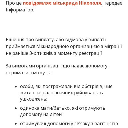
особи, які постраждали від обстрілів, чиє
житло зазнало значних руйнувань та
ушкоджень;
одинока мати/батько, які отримують
допомогу на дітей;
отримувачі допомоги у зв’язку з вагітністю
та пологами;
жінки, які знаходяться у відпустці по догляду
за дитиною до 3-х років;
особи з інвалідністю;
сім’ї з двома і більше дітьми;
пенсіонери віком 65+ років;
внутрішньо переміщені особи зареєстровані
у Нікополі
Для отримання грошової допомоги
треба
бути зареєстрованим у Нікополі та тут