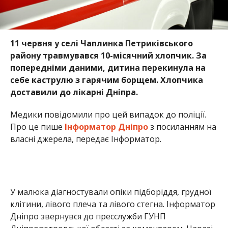
У малюка діагностували опіки підборіддя, грудної
клітини, лівого плеча та лівого стегна. Інформатор
Дніпро звернувся до пресслужби ГУНП
Дніпропетровської області за коментарем. Наразі
очікують на нього.
Раніше ми повідомили про те, що на
Дніпропетровщині
через іграшку мало не
загинула 3-річна дитина
. У Дніпропетровській
області
півторарічна дитина випала з вікна 3-го
поверху
.
Альона Антонова