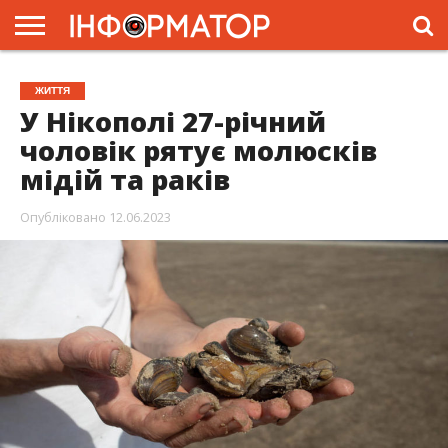
ГОЛОВНА
ЖИТТЯ
ВЛАДА
ГРОШІ
ТРЕШ
ПРЕС-
ЖИТТЯ
РЕЛІЗИ
РЕКЛАМА
ПРОЕКТИ
У Нікополі 27-річний
чоловік рятує молюсків
мідій та раків
Опубліковано
12.06.2023