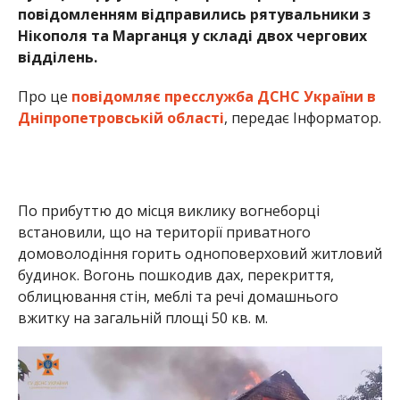
домоволодіння горить одноповерховий житловий
будинок. Вогонь пошкодив дах, перекриття,
облицювання стін, меблі та речі домашнього
вжитку на загальній площі 50 кв. м.
У селищі Червоногригорівка під час пожежі виявили тіло жінки