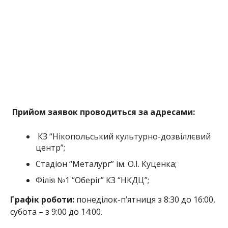
центр”;
Стадіон “Металург” ім. О.І. Куценка;
Філія №1 “Оберіг” КЗ “НКДЦ”;
Графік роботи:
понеділок-п’ятниця з 8:30 до 16:00,
субота – з 9:00 до 14:00.
При собі обов’язково потрібно мати оригінали
документів:
паспорт;
ідентифікаційний код;
свідоцтво про народження;
за наявності пільгових статусів, оригінали
посвідчень;
акт обстеження пошкодженого майна;
номер картки, або банківського рахунку для