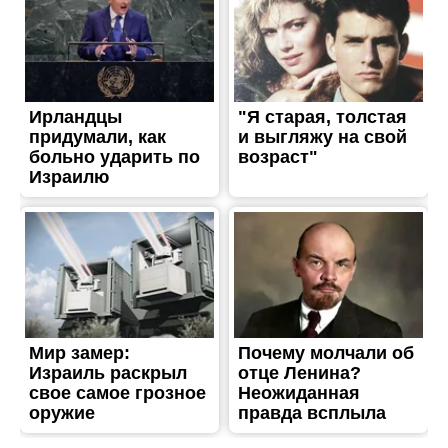
ЖИТТЯ
На Дніпропетровщині 10-
місячний хлопчик
перекинув на себе
кастрюлю з гарячим
борщем
Опубліковано
12.06.2023