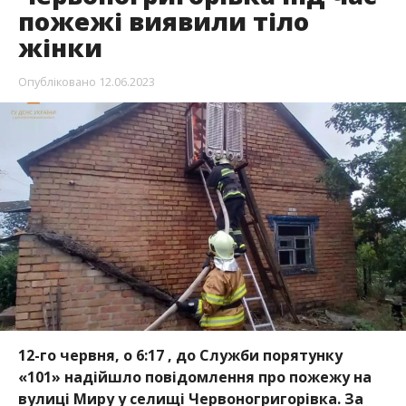
12-го червня, о 6:17 , до Служби порятунку
«101» надійшло повідомлення про пожежу на
вулиці Миру у селищі Червоногригорівка. За
повідомленням відправились рятувальники з
Нікополя та Марганця у складі двох чергових
відділень.
Про це
повідомляє пресслужба ДСНС України в
Дніпропетровській області
, передає Інформатор.
По прибуттю до місця виклику вогнеборці
встановили, що на території приватного