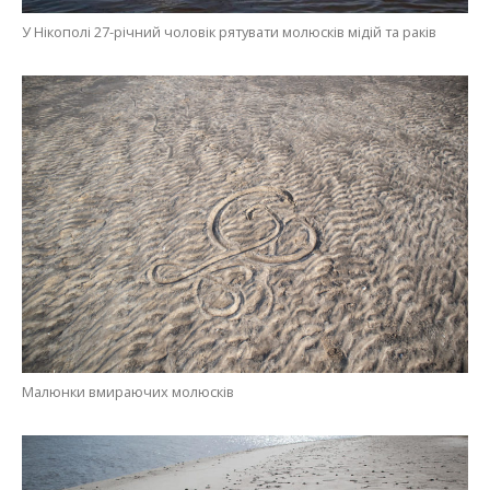
У Нікополі 27-річний чоловік рятувати молюсків мідій та раків
Малюнки вмираючих молюсків