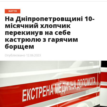
11 червня у селі Чаплинка Петриківського
району травмувався 10-місячний хлопчик. За
попередніми даними, дитина перекинула на
себе
каструлю з гарячим борщем. Хлопчика
доставили до лікарні Дніпра.
Медики повідомили про цей випадок до поліції.
Про це пише
Інформатор Дніпро
з посиланням на
власні джерела, передає Інформатор.