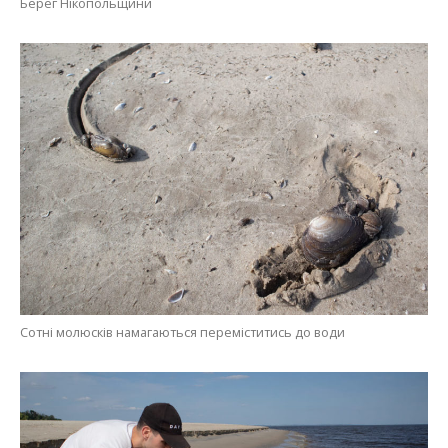
Берег Нікопольщини
Сотні молюсків намагаються переміститись до води