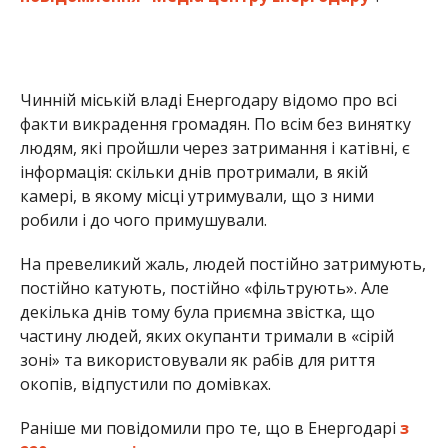
Чинній міській владі Енергодару відомо про всі
факти викрадення громадян. По всім без винятку
людям, які пройшли через затримання і катівні, є
інформація: скільки днів протримали, в якій
камері, в якому місці утримували, що з ними
робили і до чого примушували.
На превеликий жаль, людей постійно затримують,
постійно катують, постійно «фільтрують». Але
декілька днів тому була приємна звістка, що
частину людей, яких окупанти тримали в «сірій
зоні» та використовували як рабів для риття
окопів, відпустили по домівках.
Раніше ми повідомили про те, що в Енергодарі
з