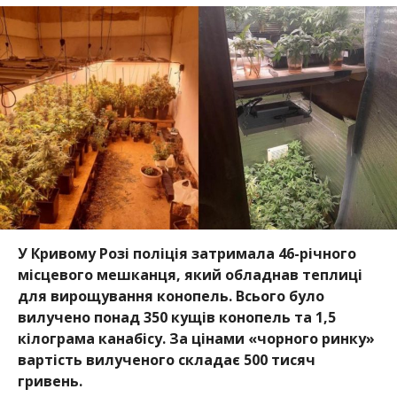
У Кривому Розі поліція затримала 46-річного
місцевого мешканця, який обладнав теплиці
для вирощування конопель. Всього було
вилучено понад 350 кущів конопель та 1,5
кілограма канабісу. За цінами «чорного ринку»
вартість вилученого складає 500 тисяч
гривень.
Про це повідомляє Інформатор посилаючись на
повідомлення пресслужби головного
управління Національної поліції
у
Дніпропетровській області.
Правоохоронці встановили, що до вирощування
конопель причетний 46-річний чоловік. У дачному
будинку він облаштував теплиці, оснастив їх
спеціальним освітленням, системою вентиляції та