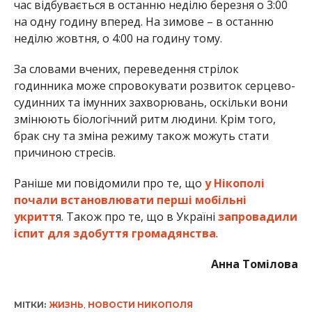
час відбувається в останню неділю березня о 3:00
на одну годину вперед. На зимове – в останню
неділю жовтня, о 4:00 на годину тому.
За словами вчених, переведення стрілок
годинника може спровокувати розвиток серцево-
судинних та імунних захворювань, оскільки вони
змінюють біологічний ритм людини. Крім того,
брак сну та зміна режиму також можуть стати
причиною стресів.
Раніше ми повідомили про те, що
у Нікополі
почали встановлювати перші мобільні
укритт
я. Також про те, що в Україні
запровадили
іспит для здобуття громадянства
.
Анна Томілова
МІТКИ:
ЖИЗНЬ
,
НОВОСТИ НИКОПОЛЯ