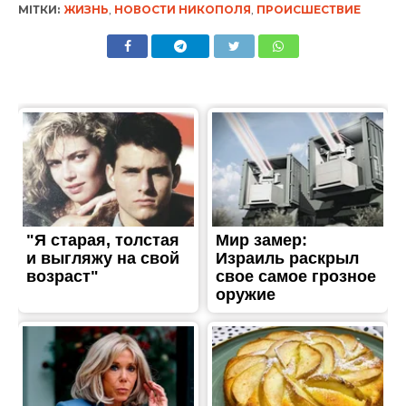
ЖИТТЯ
Армія рф протягом дня
чотири рази атакувала