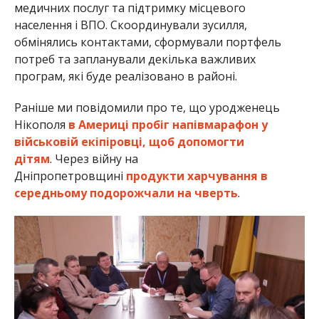
Нікополь та район відвідали представники ООН, МОМ та UNICEF
Анна Томілова