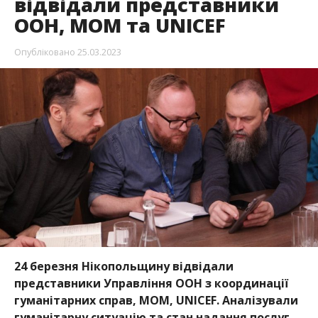
24 березня Нікопольщину відвідали
представники Управління ООН з координації
гуманітарних справ, МОМ, UNICEF. Аналізували
гуманітарну ситуацію та стан надання послуг
місцевому населенню.
Про це повідомляє Інформатор посилаючись на
повідомлення голови Нікопольської РВА Євгена
Євтушенко
.
Нікопольський район відвідав регіональний
менеджер Управління ООН з координації
гаманітарних справ Партік ДЮПЛАТ, регіональний