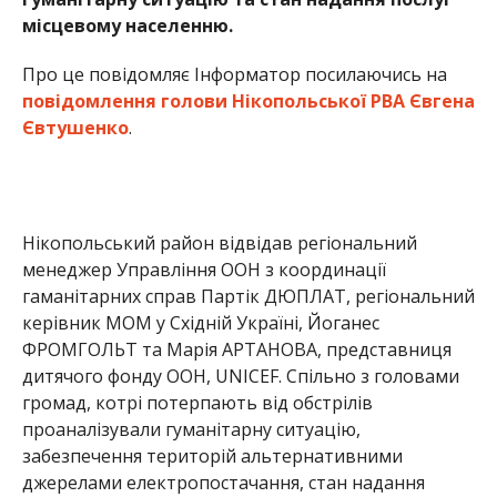
керівник МОМ у Східній Україні, Йоганес
ФРОМГОЛЬТ та Марія АРТАНОВА, представниця
дитячого фонду ООН, UNICEF. Спільно з головами
громад, котрі потерпають від обстрілів
проаналізували гуманітарну ситуацію,
забезпечення територій альтернативними
джерелами електропостачання, стан надання
медичних послуг та підтримку місцевого
населення і ВПО. Скоординували зусилля,
обмінялись контактами, сформували портфель
потреб та запланували декілька важливих
програм, які буде реалізовано в районі.
Раніше ми повідомили про те, що уродженець
Нікополя
в Америці пробіг напівмарафон у
військовій екіпіровці, щоб допомогти
дітям
. Через війну на
Дніпропетровщині
продукти харчування в
середньому подорожчали на чверть
.