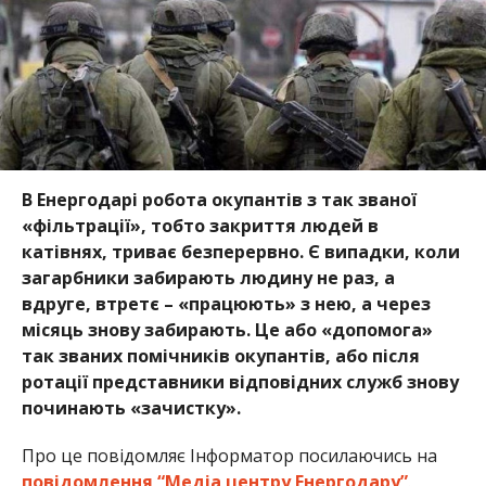
В Енергодарі робота окупантів з так званої
«фільтрації», тобто закриття людей в
катівнях, триває безперервно. Є випадки, коли
загарбники забирають людину не раз, а
вдруге, втретє – «працюють» з нею, а через
місяць знову забирають. Це або «допомога»
так званих помічників окупантів, або після
ротації представники відповідних служб знову
починають «зачистку».
Про це повідомляє Інформатор посилаючись на
повідомлення “Медіа центру Енергодару”
.