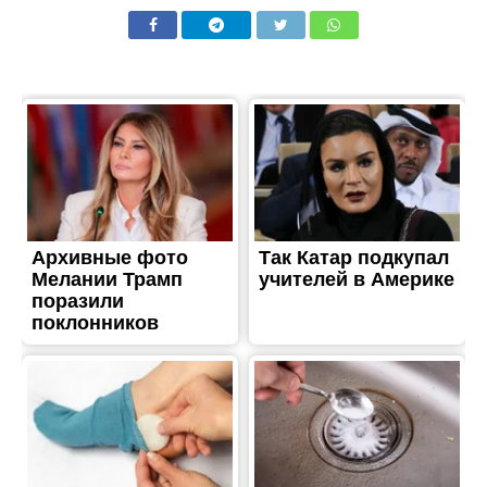
ЖИТТЯ
На Дніпропетровщині 2-
річна дівчинка випала з
вікна 10-го поверху
Опубліковано
25.03.2023