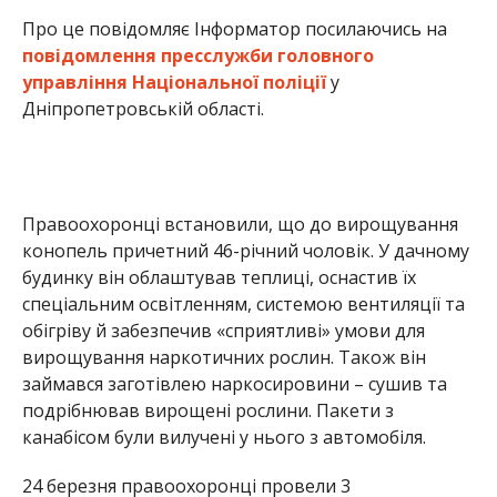
обігріву й забезпечив «сприятливі» умови для
вирощування наркотичних рослин. Також він
займався заготівлею наркосировини – сушив та
подрібнював вирощені рослини. Пакети з
канабісом були вилучені у нього з автомобіля.
24 березня правоохоронці провели 3
санкціоновані обшуки. В результаті було виявлено
та вилучено 351 кущ конопель, півтора кілограма
подрібненої рослини, а також лед-лампи,
вентиляційне обладнання, фасувальні пакети,
насіння елітних сортів конопель, електронні ваги
та мобільні телефони. За цінами «чорного ринку»
вартість вилученого складає 500 тисяч гривень.
Чоловіка затримали в порядку ст. 208
Кримінального процесуального кодексу України
Наркотичні рослини направили на експертне
дослідження. Наразі вирішується питання про