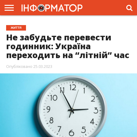
ГОЛОВНА
ЖИТТЯ
ВЛАДА
ГРОШІ
ТРЕШ
ПРЕС-
ЖИТТЯ
РЕЛІЗИ
РЕКЛАМА
ПРОЕКТИ
Не забудьте перевести
годинник: Україна
переходить на “літній” час
Опубліковано
25.03.2023