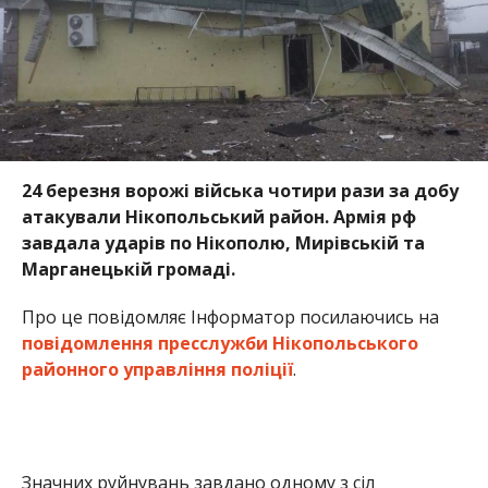
Про це повідомляє Інформатор посилаючись на
повідомлення пресслужби Нікопольського
районного управління поліції
.
Значних руйнувань завдано одному з сіл
Мирівської громади. Пошкоджено дах та вікна
адмінбудівлі, приватних будинків, крамниці та
автотранспорту. Осколками посічено металеву
огорожу та фасади.
У Нікополі та Марганецькій громаді обійшлося без
значних руйнувань. Наразі правоохоронці
продовжують роботу на місцях обстрілу для
встановлення остаточних наслідків воєнних
злочинів, вчинених окупантами.
Раніше ми повідомили про те, що протягом дня