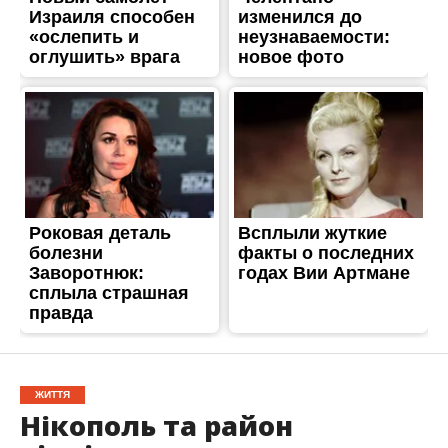
ЖИТТЯ
Нікополь та район
відвідали представники
ООН, МОМ та UNICEF
Опубліковано
25.03.2023