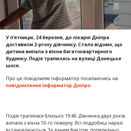
повідомлення Інформатор Дніпро
.
Подія трапилася близько 19:40. Дівчинка двух років
випала з вікна 10-го поверху. Всі подробиці наразі
встановлюються. За даним фактом, попередньо,
відкрито кримінальне провадження за статтею
166 Кримінального кодексу України (недбале
виконання обов’язків по догляду за дитиною).
Раніше ми повідомили про те, що на
Дніпропетровщині
5-річна дівчинка випала з 5-
го поверху
. Також про те, що на
Дніпропетровщині
чоловік вистрибнув з
балкона 9-го поверху
. Також про те, що
6-
річного хлопчика з Нікопольського району
обвалилася частина цегляної стіни
.