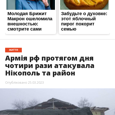
Нікополь та район
Опубліковано
25.03.2023
24 березня ворожі війська чотири рази за добу
атакували Нікопольський район. Армія рф
завдала ударів по Нікополю, Мирівській та
Марганецькій громаді.