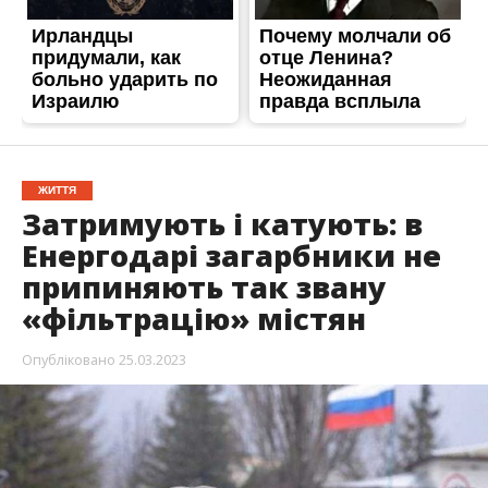
ЖИТТЯ
Затримують і катують: в
Енергодарі загарбники не
припиняють так звану
«фільтрацію» містян
Опубліковано
25.03.2023