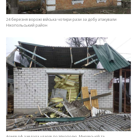
Армія рф завдала ударів по Нікополю, Мирівській та
Марганецькій громаді
Анна Томілова
МІТКИ:
ЖИЗНЬ
,
НОВОСТИ НИКОПОЛЯ
,
ПОЛИЦИЯ
,
ПРОИСШЕСТВИЕ