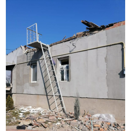
Пошкоджено приватні будинки
Анна Томілова
МІТКИ:
ЖИЗНЬ
,
НОВОСТИ НИКОПОЛЯ
,
ПОЛИЦИЯ
,
ПРОИСШЕСТВИЕ