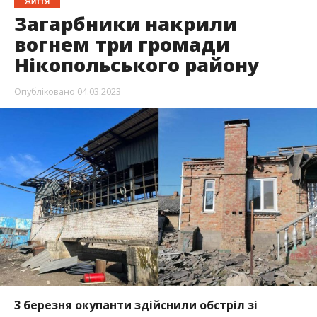
3 березня окупанти здійснили обстріл зі
ствольної артилерії та ракетних систем
залпового вогню Мирівської та Марганецької
громади Нікопольського району.
Правоохоронці проводять огляд місць
обстрілів.
Про це повідомляє Інформатор посилаючись на
повідомлення національної поліції
у
Дніпропетровській області.