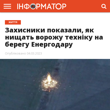
ГОЛОВНА
ЖИТТЯ
ВЛАДА
ГРОШІ
ТРЕШ
ПРЕС-
ЖИТТЯ
РЕЛІЗИ
РЕКЛАМА
ПРОЕКТИ
Захисники показали, як
нищать ворожу техніку на
берегу Енергодару
Опубліковано
04.03.2023