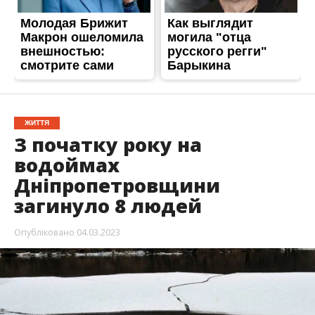
загинуло 8 людей
Опубліковано
04.03.2023
З початку року на Дніпропетровщині сталося
11 нещасних випадків на водоймах. Під час них
загинуло 8 людей серед яких 2 дитини.
Надзвичайникам та водолазам вдалося
врятувати 45 людей, з яких одна дитина.