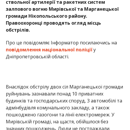
Внаслідок обстрілу двох сіл Марганецької громади
руйнувань зазнавали понад 10 приватних
будинків та господарських споруд, 3 автомобілі та
адмінбудівля комунального закладу, а також
пошкоджено газогони та лінії електромереж. У
Мирівській громаді, на щастя, обійшлося без
значних пошкоджень. Люди не постраждали.
Вранці 4 березня, о 06:20 зі ствольної артилерії
війська рф влучили по приватному сектору
Нікополя. За попередньою інформацією,
руйнувань завдано чотирьом приватним
будинкам, господарським побудовам,
пошкоджено автомобіль, будівлю підприємства та
лінії газопостачання. Снарядами знищено дах,
стіни та вікна будівель.
Раніше ми повідомили про те, що у Запоріжжі
кількість загиблих через ракетний удар