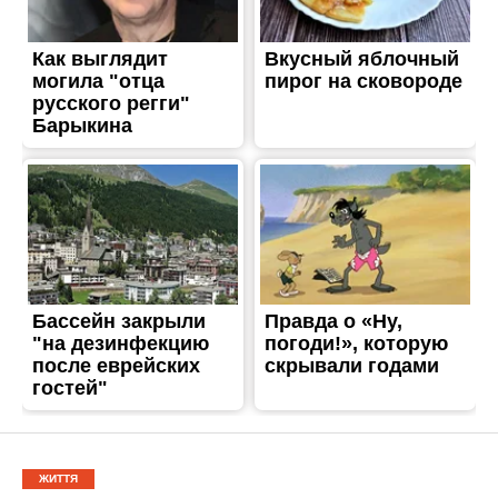
ЖИТТЯ
З ранку ворог обстріляв
Нікополь та
Червоногригорівську
громаду: загинула 57-річна
жінка та 68-річний чоловік
Опубліковано
04.03.2023