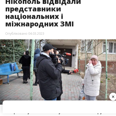
3 березня у Нікополі побували знімальні групи
українських телеканалів “Інтер” та “1+1”.
Також прибули журналісти турецького
інформаційного агентства «Anadolu Agency»,
щоб показати своїм глядачам наслідки
російської агресії у Нікополі.
Про це повідомляє Інформатор посилаючись на
повідомлення оперативного Telegram-каналу
Нікополя
.
×