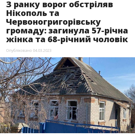
З ранку ворог вже кілька разів вдарив по
Нікопольщині. Цілили з важкої артилерії та
РСЗВ.
Про це повідомляє Інформатор посилаючись на
повідомлення голови Дніпропетровської ОВА
Сергія Лисака.
У Червоногригорівській громаді загинуло дві