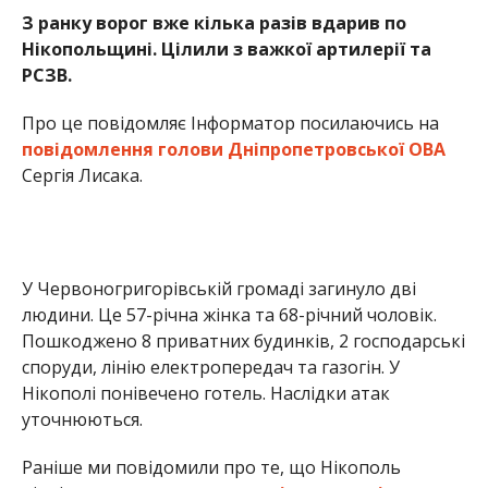
людини. Це 57-річна жінка та 68-річний чоловік.
Пошкоджено 8 приватних будинків, 2 господарські
споруди, лінію електропередач та газогін. У
Нікополі понівечено готель. Наслідки атак
уточнюються.
Раніше ми повідомили про те, що Нікополь
відвідали
представники національних і
міжнародних ЗМІ
. А також про те, що у Запоріжжі
кількість загиблих зросла до 10 осіб
.