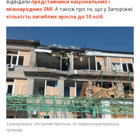
З ранку ворог обстріляв Нікополь та Червоногригорівську
громаду