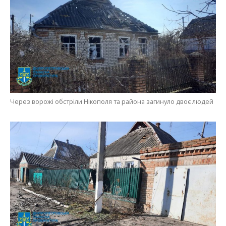
Внаслідок ворожого обстрілу загинуло двоє містян