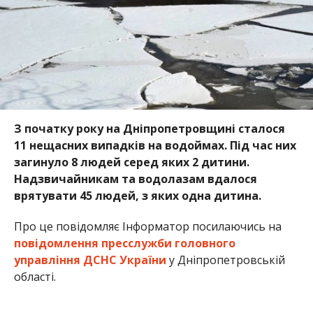
Про це повідомляє Інформатор посилаючись на
повідомлення пресслужби головного
управління ДСНС України
у Дніпропетровській
області.
Мешканців Дніпропетровщини закликають не
виходити на зимові водойми у місцях, де ще є
крижаний покрив. У зв’язку із зміною температури
повітря він не є стійким. Слід дотримуватись
правил поведінки перебуваючи біля водних
об‘єктів.
Раніше ми повідомили про те, що на
Дніпропетровщині
рятувальники дістали 70-
річного чоловіка з-під мотоблоку
. А також, на