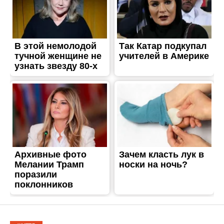
ЖИТТЯ
Загарбники накрили
вогнем три громади
Нікопольського району
Опубліковано
04.03.2023