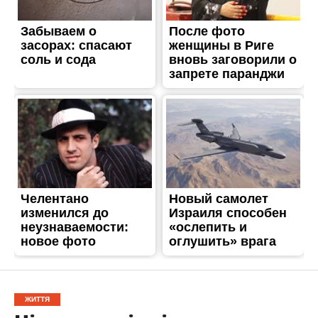
ЖИТТЯ
Нікополь відвідали
представники
національних і
міжнародних ЗМІ
Опубліковано
04.03.2023