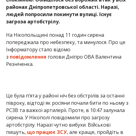
районах Дніпропетровської області. Наразі,
людей попросили покинути вулиці. Існує
загроза артобстрілу.
На Нікопольщинi понад 11 годин сирена
попереджала про небезпеку, та минулося. Про це
Інформатору стало відомо
з
повідомлення
голови Дніпро ОВА Валентина
Резніченка.
Це була п’ята у районі ніч без обстрілів за останні
півроку, відтоді як росіяни почали бити по ньому з
РСЗВ та важкої артилерії. Проте, в 10:47 залунала
сирена. У Нікополі повідомили про загрозу
артобстрілу. Наразі чутно вибухи. Військові
пишуть,
що працює ЗСУ
, але краще, пройдіть в