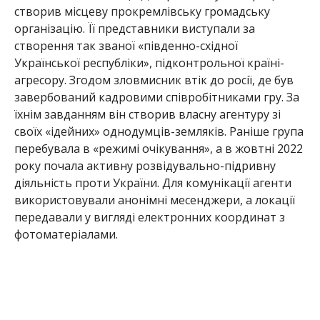
створив місцеву прокремлівську громадську
організацію. Її представники виступали за
створення так званої «південно-східної
Української республіки», підконтрольної країні-
агресору. Згодом зловмисник втік до росії, де був
завербований кадровими співробітниками гру. За
їхнім завданням він створив власну агентуру зі
своїх «ідейних» однодумців-земляків. Раніше група
перебувала в «режимі очікування», а в жовтні 2022
року почала активну розвідувально-підривну
діяльність проти України. Для комунікації агенти
використовували анонімні месенджери, а локації
передавали у вигляді електронних координат з
фотоматеріалами.