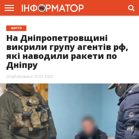
ГОЛОВНА
ЖИТТЯ
ВЛАДА
ГРОШІ
ТРЕШ
ПРЕС-
ЖИТТЯ
РЕЛІЗИ
РЕКЛАМА
ПРОЕКТИ
На Дніпропетровщині
викрили групу агентів рф,
які наводили ракети по
Дніпру
Опубліковано
20.01.2023