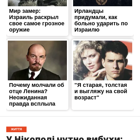
ЖИТТЯ
У Нікополі чутно вибухи: