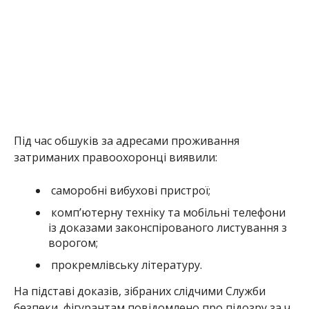
Під час обшуків за адресами проживання
затриманих правоохоронці виявили:
​саморобні вибухові пристрої;
​комп’ютерну техніку та мобільні телефони
із доказами законспірованого листування з
ворогом;
​прокремлівську літературу.
На підставі доказів, зібраних слідчими Служби
безпеки, фігурантам повідомлено про підозру за ч.