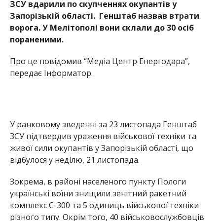
живої сили окупантів у Запорізькій області, що
відбулося у неділю, 21 листопада.
Зокрема, в районі населеного пункту Пологи
українські воїни знищили зенітний ракетний
комплекс С-300 та 5 одиниць військової техніки
різного типу. Окрім того, 40 військовослужбовців
рф отримали поранення. Неподалік Веселого
знищено блокпост окупантів, 15
військовослужбовців отримали поранення різних
ступенів тяжкості.
Раніше ми повідомили про те, що в Запорізькій
області
окупанти обстріляли
пологовий будинок.
Загинуло немовля.