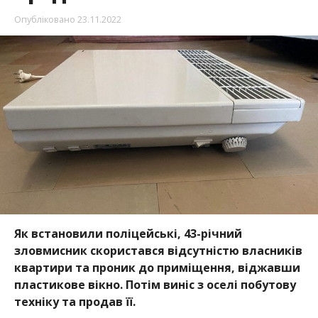
Як встановили поліцейські, 43-річний
зловмисник скористався відсутністю власників
квартири та проник до приміщення, віджавши
пластикове вікно. Потім виніс з оселі побутову
техніку та продав її.
Поліцейські опитали свідків, які надали прикмети
крадія. Злодія встановили, викрадені у людей речі
вилучили. З’ясувалось, що чоловік раніше
неодноразово притягався до кримінальної
відповідальності. Про це повідомили в
пресслужбі
районного відділення поліції
Нікополя, передає Інформатор.
Також поліцейські встановили 39-річного крадія,