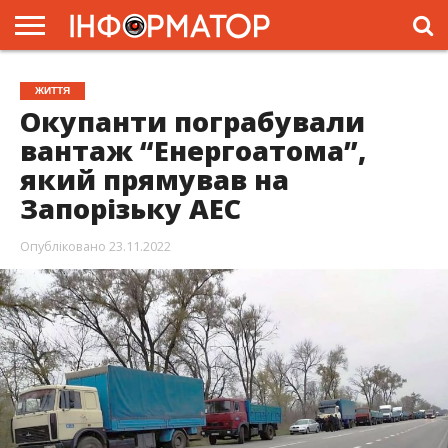
ГОЛОВНА
ЖИТТЯ
ВЛАДА
ГРОШІ
ТРЕШ
ПРЕС-
ЖИТТЯ
РЕЛІЗИ
РЕКЛАМА
ПРОЕКТИ
Окупанти пограбували
вантаж “Енергоатома”,
який прямував на
Запорізьку АЕС
Опубліковано
23.11.2022