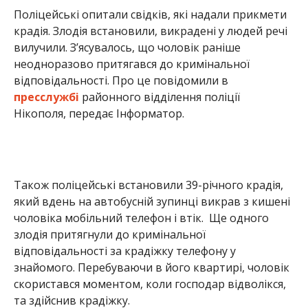
який вдень на автобусній зупинці викрав з кишені
чоловіка мобільний телефон і втік. Ще одного
злодія притягнули до кримінальної
відповідальності за крадіжку телефону у
знайомого. Перебуваючи в його квартирі, чоловік
скористався моментом, коли господар відволікся,
та здійснив крадіжку.
22 листопада всім трьом фігурантам слідчими за
погодженням із Нікопольською окружною
прокуратурою оголосили про підозру за ч. 4 ст. 185
Кримінального кодексу України (крадіжка).
Раніше ми повідомили про те, що на
Дніпропетровщині оштрафували жінку, діти якої
прогулювали онлайн-уроки майже 3 місяці.
Подробиці –
тут
.