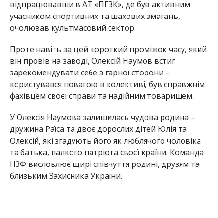
Олексій, які згадують його як люблячого чоловіка
та батька, палкого патріота своєї країни. Команда
НЗФ висловлює щирі співчуття родині, друзям та
близьким Захисника України.
Олексій Наумов на фронт пішов добровольцем
вже 26 лютого, ні хвилини не вагаючись. К Олексій