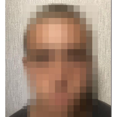
На Дніпропетровщині чоловік зґвалтував 8-річну племінницю
За публічного обвинувачення Новомосковської
окружної прокуратури визнано винним жителя
Новомосковського району за зґвалтування