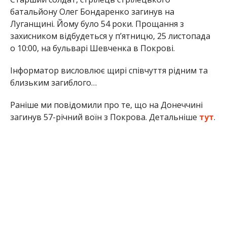
батальйону Олег Бондаренко загинув на
Луганщині. Йому було 54 роки. Прощання з
захисником відбудеться у п’ятницю, 25 листопада
о 10:00, на бульварі Шевченка в Покрові.
Інформатор висловлює щирі співчуття рідним та
близьким загиблого…
Раніше ми повідомили про те, що на Донеччині
загинув 57-річний воїн з Покрова. Детальніше
тут
.
Анна Томілова
МІТКИ:
ЖИЗНЬ
,
НОВОСТИ НИКОПОЛЯ
,
ПРОИСШЕСТВИЕ