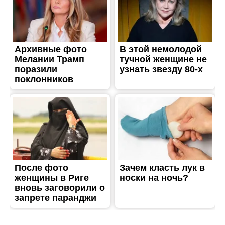
ГРОШІ
ЗСУ вдарили по
скупченнях окупантів у
Запорізькій області
Опубліковано
23.11.2022