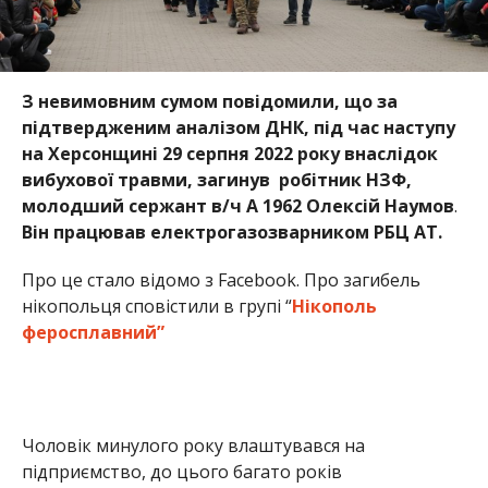
нікопольця сповістили в групі “
Нікополь
феросплавний”
Чоловік минулого року влаштувався на
підприємство, до цього багато років
відпрацювавши в АТ «ПГЗК», де був активним
учасником спортивних та шахових змагань,
очолював культмасовий сектор.
Проте навіть за цей короткий проміжок часу, який
він провів на заводі, Олексій Наумов встиг
зарекомендувати себе з гарної сторони –
користувався повагою в колективі, був справжнім
фахівцем своєї справи та надійним товаришем.
У Олексія Наумова залишилась чудова родина –
дружина Раїса та двоє дорослих дітей Юлія та