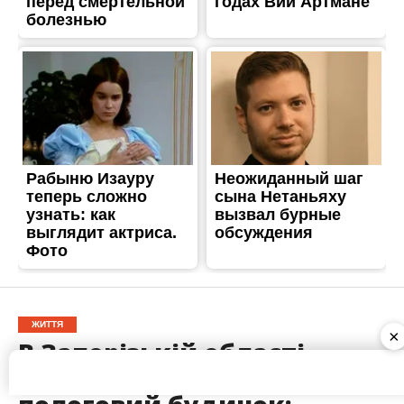
ЖИТТЯ
В Запорізькій області
окупанти обстріляли
пологовий будинок:
загинуло немовля
Опубліковано
23.11.2022
×