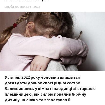
У липні, 2022 року чоловік залишився
доглядати доньок своєї рідної сестри.
Залишившись у кімнаті наодинці зі старшою
племінницею, він силою повалив
8-річну
дитину на ліжко та зґвалтував її.
Про це повідомляє Інформатор за
посиланням
на пресслужбу Дніпропетровської обласної
прокуратури.
Під час розгляду кримінального провадження у
суді обвинувачений визнав свою вину у вчиненні
злочину. Також відомості засудженого внесено до
Єдиного реєстру осіб, засуджених за злочини
проти статевої свободи та статевої