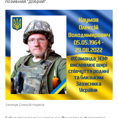
Загинув Олексій Наумов
Бійця поховали сьогодні в Покрові. Інформатор
висловлює щирі співчуття рідним та близьким
загиблого…
Раніше ми повідомили про те, що від бойового
поранення на передовій
загинув молодий
працівник НЗФ
. На Донеччині
загинув 57-річний
воїн
з Покрова. Героїчно загинув мешканець
Нікополя Петро Завальний. Детальніше
тут
.
Альона Антонова