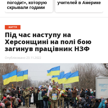
З невимовним сумом повідомили, що за
підтвердженим аналізом ДНК, під час наступу
на Херсонщині 29 серпня 2022 року внаслідок
вибухової травми, загинув робітник НЗФ,
молодший сержант в/ч А 1962
Олексій
Наумов
.
Він працював електрогазозварником РБЦ АТ.
Про це стало відомо з Facebook. Про загибель