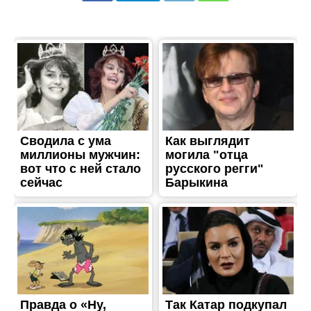
ЖИТТЯ
Під час наступу на
Херсонщині на полі бою
загинув працівник НЗФ
Опубліковано
23.11.2022