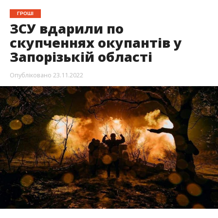
ЗСУ вдарили по скупченнях окупантів у
Запорізькій області. Генштаб назвав втрати
ворога. У Мелітополі вони склали до 30 осіб
пораненими.
Про це повідомив “Медіа Центр Енергодара”,
передає Інформатор.
У ранковому зведенні за 23 листопада Генштаб
ЗСУ підтвердив ураження військової техніки та