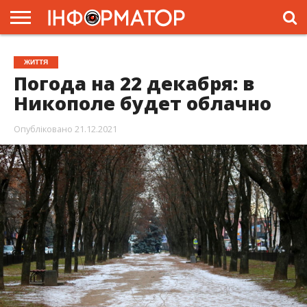
ГОЛОВНА
ЖИТТЯ
ВЛАДА
ГРОШІ
ТРЕШ
ПРЕС-
ЖИТТЯ
РЕЛІЗИ
РЕКЛАМА
ПРОЕКТИ
Погода на 22 декабря: в
Никополе будет облачно
Опубліковано
21.12.2021