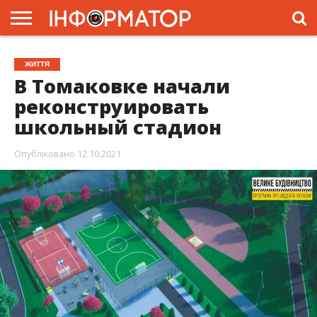
ГОЛОВНА
ЖИТТЯ
ВЛАДА
ГРОШІ
ТРЕШ
ПРЕС-
ЖИТТЯ
РЕЛІЗИ
РЕКЛАМА
ПРОЕКТИ
В Томаковке начали
реконструировать
школьный стадион
Опубліковано
12.10.2021