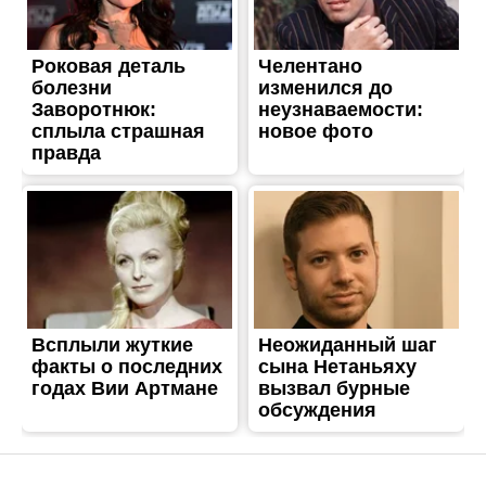
ЖИТТЯ
В Никополе отметили пять
сотрудников ГСЧС за
тушение пожаров в
экосистемах
Опубліковано
12.11.2020