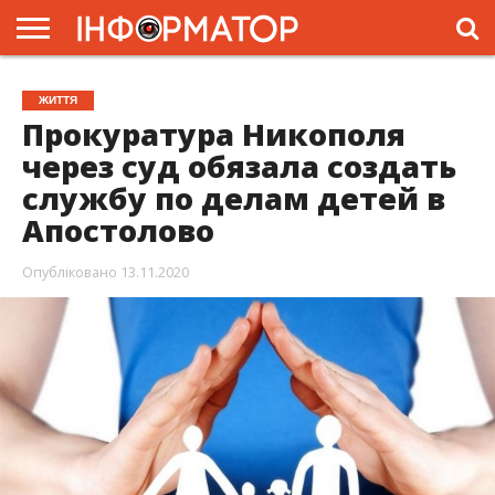
ГОЛОВНА
ЖИТТЯ
ВЛАДА
ГРОШІ
ТРЕШ
ПРЕС-
ЖИТТЯ
РЕЛІЗИ
РЕКЛАМА
ПРОЕКТИ
Прокуратура Никополя
через суд обязала создать
службу по делам детей в
Апостолово
Опубліковано
13.11.2020