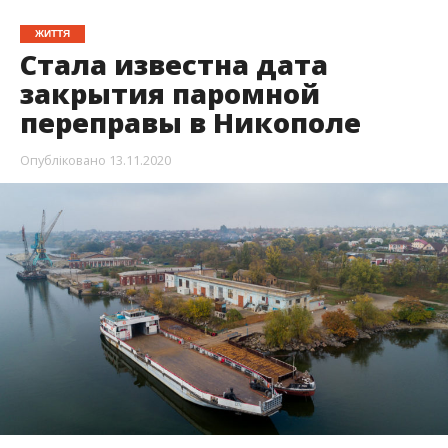
16 ноября в Никополе закроется паромная
переправа. Плавательное судно курсирует
по маршруту Никополь — Каменка.
Об этом
Информатор
узнал из
Facebook
. За
дополнительной информацией обращайтесь по
телефону: (050) 456-29-70.
Паромная переправа «Никополь — Каменка-