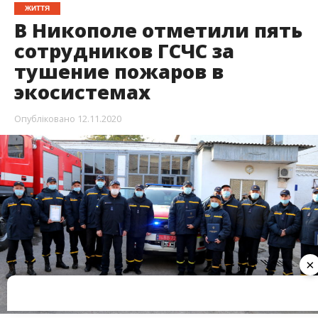
12 ноября в Никополе наградили спасателей.
Пятеро сотрудников государственной
пожарно-спасательной части № 28 были
отмечены благодарностями.
Их вручил начальник Главного управления ГСЧС
Украины в Днепропетровской области, генерал-
майор службы гражданской защиты Андрей
×
Кульбач. Об этом
Информатор
сообщает с места
события.