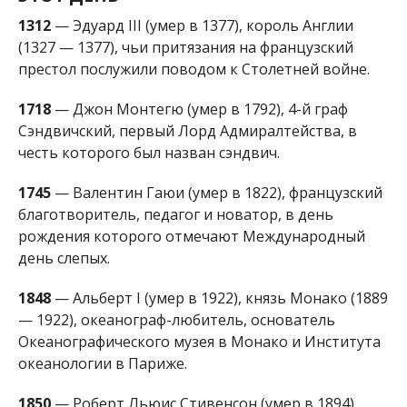
день слепых.
1848
— Альберт I (умер в 1922), князь Монако (1889
— 1922), океанограф-любитель, основатель
Океанографического музея в Монако и Института
океанологии в Париже.
1850
— Роберт Льюис Стивенсон (умер в 1894),
английский писатель. Одно из наиболее
популярных произведений автора — «Остров
сокровищ».
1889
— Остап Вишня (настоящее имя Павел
Михайлович Губенко) (умер в 1956), украинский
советский писатель-сатирик. Остап Вишня написал
несколько сборников рассказов, среди которых
наиболее известная книга — «Мисливські
усмішки».
1893
— Эдуард Аделберт Дойзи (умер в 1986),