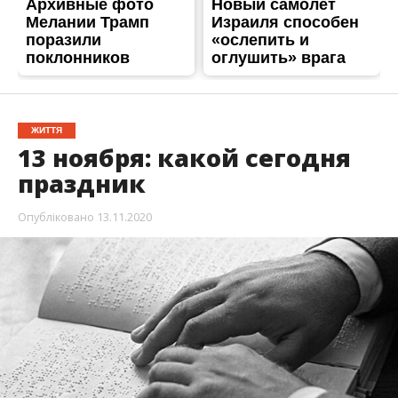
13 ноября в мире отмечают несколько
интересных праздников. Кроме этого,
сегодня
в разные годы произошли события, которые
повлияли на ход мировой истории.
Также в этот день родилось множество известных
людей.
Информатор
расскажет интересные факты
о сегодняшней дате.