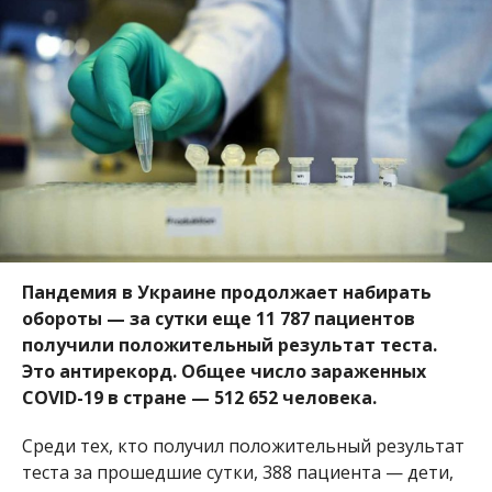
обороты —
з
а сутки еще 11 787 пациентов
получили положительный результат теста.
Это антирекорд.
Общее число зараженных
COVID-19 в стране — 512 652 человека.
Среди тех, кто получил положительный результат
теста за прошедшие сутки, 388 пациента — дети,
555 — медицинские сотрудники. Достаточно
много госпитализированных — 1 587 человек, —
сообщает
Информатор
, ссылаясь
на данные МОЗ
.
Кроме того, за последние 24 часа зафиксировали
172 летальных случая. Вместе с тем 6 155 человек
смогли побороть болезнь и уже находятся дома.
Наибольшее количество подтвержденных случаев
зарегистрировано в Киеве (1083),
Днепропетровской (740), Запорожской (727),