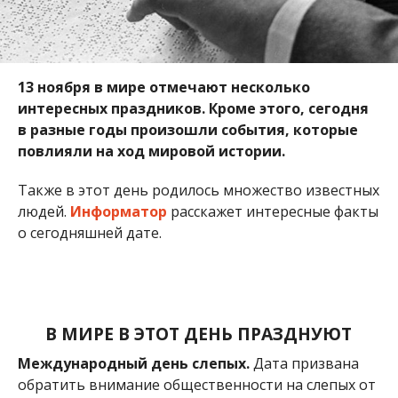
В МИРЕ В ЭТОТ ДЕНЬ ПРАЗДНУЮТ
Международный день слепых.
Дата призвана
обратить внимание общественности на слепых от
рождения людей, а также на тех, кто лишился
зрения. Этот день тесно связан с именем педагога
Валентин Гаюи, который открыл в Париже и
Петербурге несколько школ и предприятий для
слепых.
Всемирный день доброты.
Этот праздник
ежегодно отмечают во многих странах мира. Дата
для события выбрана неслучайно: именно в этот
день в 1998 году в Токио состоялась первая
конференция Всемирного движения доброты.
Главная цель праздника — объединить всех