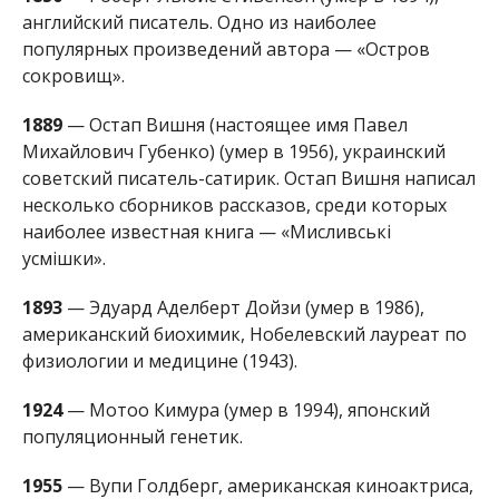
американский биохимик, Нобелевский лауреат по
физиологии и медицине (1943).
1924
— Мотоо Кимура (умер в 1994), японский
популяционный генетик.
1955
— Вупи Голдберг, американская киноактриса,
лауреат премии «Оскар». Среди наиболее
известных фильмов с ее участием — «Джек-
Попрыгун», «Воровка», «Роковая красотка»,
«Действуй, сестра», «Привидение», «Рыцарь
Камелота»
1979
— Рон Артест, американский баскетболист.
Алена Радченко
МІТКИ:
ЖИЗНЬ
,
НОВОСТИ НИКОПОЛЯ
,
ПРАЗДНИК