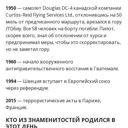
1994
— Швеция вступает в Европейский союз
через референдум.
2015
— террористические акты в Париже,
Франция.
КТО ИЗ ЗНАМЕНИТОСТЕЙ РОДИЛСЯ В
ЭТОТ ДЕНЬ
1312
— Эдуард III (умер в 1377), король Англии
(1327 — 1377), чьи притязания на французский
престол послужили поводом к Столетней войне.
1718
— Джон Монтегю (умер в 1792), 4-й граф
Сэндвичский, первый Лорд Адмиралтейства, в
честь которого был назван сэндвич.
1745
— Валентин Гаюи (умер в 1822), французский
благотворитель, педагог и новатор, в день
рождения которого отмечают Международный