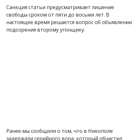
Санкция статьи предусматривает лишение
свободы сроком от пяти до восьми лет. В
настоящее время решается вопрос об объявлении
подозрения второму угонщику.
Ранее мы сообщили о том, что в Никополе
задержали серийного вора, который обчистил
школы и детские сады. Об этом читайте
здесь
.
Алена Радченко
МІТКИ:
ЖИЗНЬ
,
НОВОСТИ НИКОПОЛЯ
,
ПОЛИЦИЯ