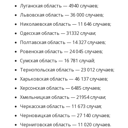
Херсонская область — 6485 случаев;
Хмельницкая область — 21954 случаи;
Черкасская область — 11 673 случая;
Черновицкая область — 27 140 случаев;
Черниговская область — 11 020 случаев.
Напомним, что 11 ноября правительство
одобрило
введение в Украине карантина
выходного дня
: это означает, что в выходные дни
(с 00 часов субботы до 00 понедельника)
будут
работать
только продуктовые магазины, аптеки,
АЗС и транспорт. Подробнее о том, как будет
работать общественный транспорт, мы
писали
здесь
.
Александра Строкина