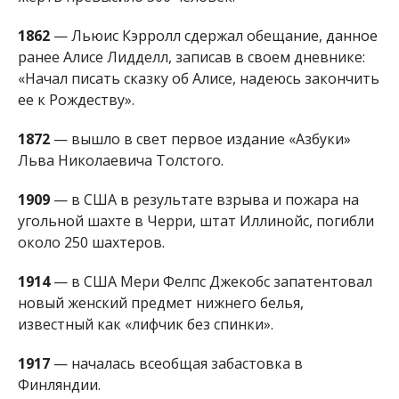
1914
— в США Мери Фелпс Джекобс запатентовал
новый женский предмет нижнего белья,
известный как «лифчик без спинки».
1917
— началась всеобщая забастовка в
Финляндии.
1950
— самолет Douglas DC-4 канадской компании
Curtiss-Reid Flying Services Ltd., отклонившись на 50
миль от предписанного маршрута, врезался в гору
Л’Обиу. Все 58 человек на борту погибли. Пилот,
скорее всего, знал об отклонении от курса и
предпринимал меры, чтобы это скорректировать,
но не заметил гору.
1960
— начало вооруженного
антиправительственного восстания в Гватемале.