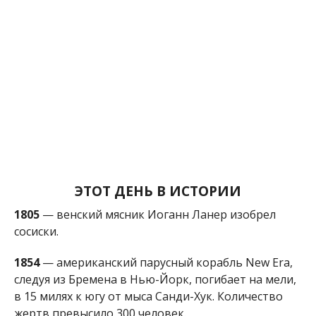
1805
— венский мясник Иоганн Ланер изобрел
сосиски.
1854
— американский парусный корабль New Era,
следуя из Бремена в Нью-Йорк, погибает на мели,
в 15 милях к югу от мыса Санди-Хук. Количество
жертв превысило 300 человек.
1862
— Льюис Кэрролл сдержал обещание, данное
ранее Алисе Лидделл, записав в своем дневнике:
«Начал писать сказку об Алисе, надеюсь закончить
ее к Рождеству».
1872
— вышло в свет первое издание «Азбуки»
Льва Николаевича Толстого.
1909
— в США в результате взрыва и пожара на
угольной шахте в Черри, штат Иллинойс, погибли
около 250 шахтеров.