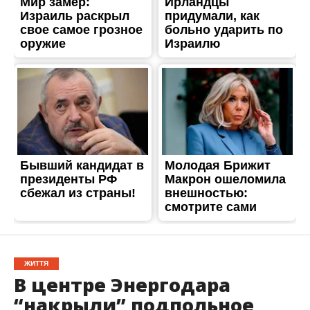
ЖИТТЯ
В центре Энергодара
“накрыли” подпольное
казино
Опубліковано
12.01.2020