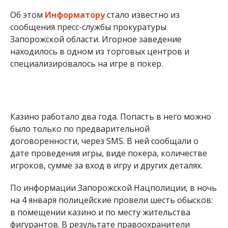
дате проведения игры, виде покера, количестве
игроков, сумме за вход в игру и других деталях.
По информации Запорожской Нацполиции, в ночь
на 4 января полицейские провели шесть обысков:
в помещении казино и по месту жительства
фигурантов. В результате правоохранители
обнаружили и изъяли: четыре покерных стола,
фишки для покера, колоды карт, а также черновую
документацию.
Кроме того, во время обыска сотрудники полиции
изъяли из кассы казино почти 5 500 гривен. На
момент обыска в казино, кроме персонала,
находились игроки. На них составили
административные протоколы.