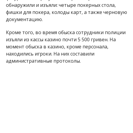
Организаторам игорного бизнеса уже объявили о
подозрении по ч. 3 ст. 28, ч. 1 ст. 203-2 УК Украины
(занятие игорным бизнесом организованной
группой). За данное нарушение предусмотрен
штраф от 170 000 до 680 000 гривен.
Ранее мы рассказывали о том, что полицейские
Днепропетровщины «накрыли» более 500
подпольных игорных заведений. Подробнее