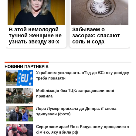
ГОЛОВНА
РЕКЛАМА НА САЙТІ
© 2007-2022 Інформатор - Національне інтернет-видання.
При повному або частковому використанні матеріалів сайту посилання
на сайт інтернет-видання
nikopol.informator.ua
як джерело
інформації є обов'язковим.