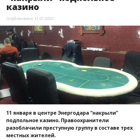
11 января в центре Энергодара “накрыли”
подпольное казино. Правоохранители
разоблачили преступную группу в составе трех
местных жителей.
Об этом
Информатору
стало известно из
сообщения пресс-службы прокуратуры
Запорожской области. Игорное заведение
находилось в одном из торговых центров и
специализировалось на игре в покер.
Казино работало два года. Попасть в него можно
было только по предварительной
договоренности, через SMS. В ней сообщали о