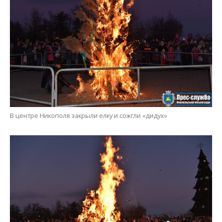
В центре Никополя закрыли елку и сожгли «дидух»