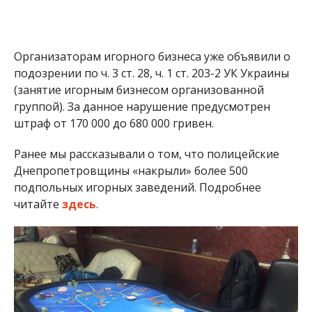
читайте
здесь
.
В центре Энергодара “накрыли” подпольное казино