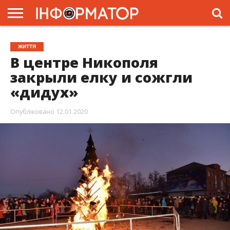
ГОЛОВНА
ЖИТТЯ
ВЛАДА
ГРОШІ
ТРЕШ
ПРЕС-
ЖИТТЯ
РЕЛІЗИ
РЕКЛАМА
ПРОЕКТИ
В центре Никополя
закрыли елку и сожгли
«дидух»
Опубліковано
12.01.2020