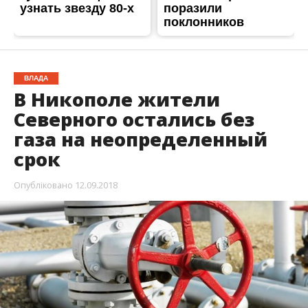
С 11 на 12 сентября в Никополе в поселке
Северном произошла кража. На
газораспределительном пункте украли
задвижку с трубы среднего давления.
Об этом
Информатору
стало известно из
сообщения заместителя городского головы Сергея
Тыхенко в социальной сети
Facebook
. В
комментариях под постом никопольчане делятся
предположениями, кто и для чего украл газовую
задвижку.