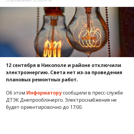
Об этом
Информатору
сообщили в пресс-службе
ДТЭК Днепрооблэнерго. Электроснабжения не
будет ориентировочно до 17:00.
Улицы, которые остались без света в Никополе:
ул. Багратиона;
ул. Красочная;
ул. Владимира Емец;
ул. Гомельская;
ул. Довгалевская;
ул. Казацкая;
ул. Кутузова;