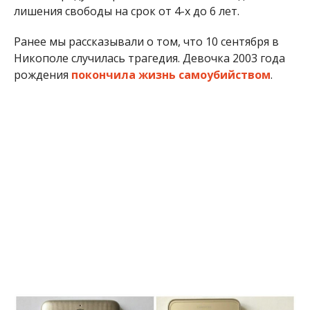
Один телефон полицейские вернули владельцу
Мария Дымченко