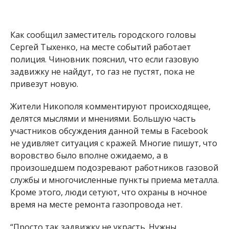
не удивляет ситуация с кражей. Многие пишут, что
воровство было вполне ожидаемо, а в
произошедшем подозревают работников газовой
службы и многочисленные пункты приема металла.
Кроме этого, люди сетуют, что охраны в ночное
время на месте ремонта газопровода нет.
“Просто так задвижку не украсть. Нужны
инструменты, подготовка. Знание газового дела, я
думаю, тоже нужно. Поэтому считаю, нужно в
первую очередь подозревать работников
горгаза”, – пишет Максим Андрейчук.
Напомним, с
10 по 19 сентября в Никополе
отключили газ
. Причиной отключения стала
подготовка к отопительному сезону
2018/2019. Ремонтные работы на нескольких
улицах города планируют провести на
газопроводах среднего и низкого давления.