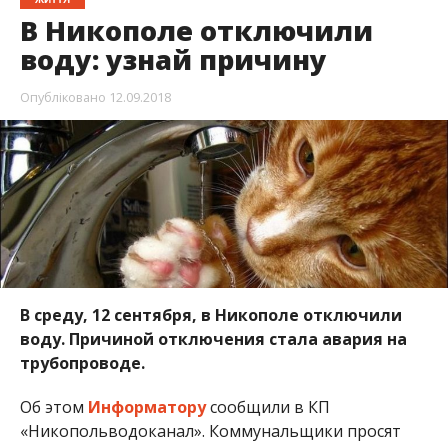
В среду, 12 сентября, в Никополе отключили
воду. Причиной отключения стала авария на
трубопроводе.
Об этом
Информатору
сообщили в КП
«Никопольводоканал». Коммунальщики просят
извинения за временные неудобства.
В связи с аварийными работами на улице
Успенского, 63, перекрыта подача воды в данном
районе. Водоснабжение будет возобновлено в
полном объеме после окончания работ.
Мария Дымченко