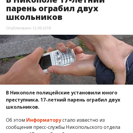
В Никополе полицейские установили юного
преступника. 17-летний парень ограбил двух
школьников.
Об этом
Информатору
стало известно из
сообщения пресс-службы Никопольского отдела
полиции. 17-летний грабитель вырвал из рук
мальчиков 8-ми и 12-ти лет мобильные телефоны,
потом гаджеты продал.
Полицейские разыскали предполагаемого
грабителя, один мобильный телефон
правоохранители смогли вернуть владельцу.
Полицейские установили, что подозреваемый
имеет условный срок. Нарушитель был осужден в
мае 2018 года за аналогичные преступления.