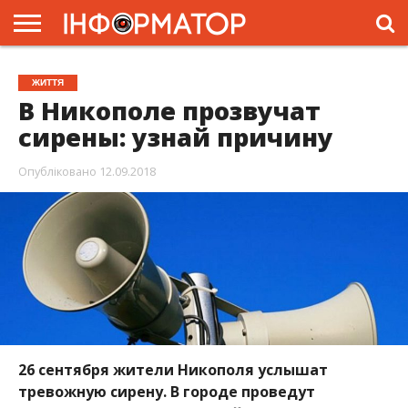
ГОЛОВНА
ЖИТТЯ
ВЛАДА
ГРОШІ
ТРЕШ
ПРЕС-
ЖИТТЯ
РЕЛІЗИ
РЕКЛАМА
ПРОЕКТИ
В Никополе прозвучат
сирены: узнай причину
Опубліковано
12.09.2018
26 сентября
жители Никополя услышат
тревожную сирену. В городе проведут