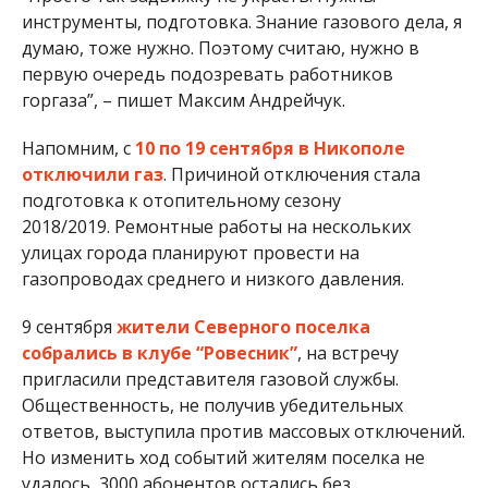
9 сентября
жители Северного поселка
собрались в клубе “Ровесник”
, на встречу
пригласили представителя газовой службы.
Общественность, не получив убедительных
ответов, выступила против массовых отключений.
Но изменить ход событий жителям поселка не
удалось, 3000 абонентов остались без
возможности приготовить еду и помыться.
Ранее мы рассказывали о том, что в Никополе
состоялась
пресс-конференция
с директором КП
«Никопольводоканал» Юрием Великим.
Руководитель рассказал о повышении тарифов на
воду.
Мария Дымченко
МІТКИ:
ЖИЗНЬ
,
ЖКХ
,
НОВОСТИ НИКОПОЛЯ