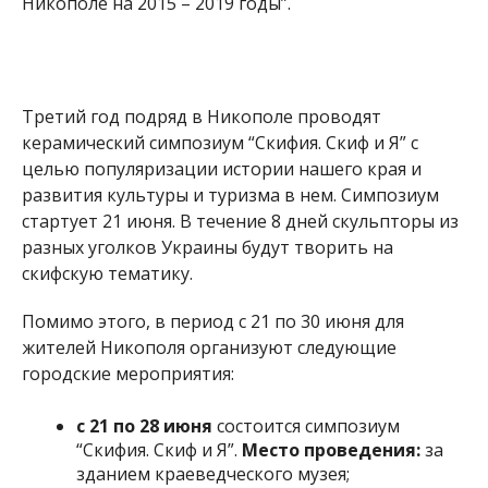
Помимо этого, в период с 21 по 30 июня для
жителей Никополя организуют следующие
городские мероприятия:
с 21 по 28 июня
состоится симпозиум
“Скифия. Скиф и Я”.
Место проведения:
за
зданием краеведческого музея;
23 июня
в 17:00 – Олимпийский день.
Место
проведения:
Европейская площадь;
28 июня
в 9:00 состоится возложение
цветов к памятнику Богдану Хмельницкому,
посвященное Дню Конституции;
28 июня
в 20:00 – обжиг керамических
скульптур.
Место проведения:
Европейская
площадь;
30 июня
с 10:00 до 22:00 в Никополе отметят
День молодежи, который в Украине и
в
Киеве отпраздновали 24 июня
. В
Днепре