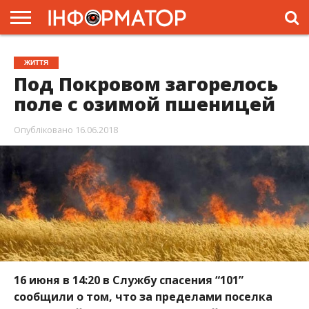
ГОЛОВНА
ЖИТТЯ
ВЛАДА
ГРОШІ
ТРЕШ
ПРЕС-
ЖИТТЯ
РЕЛІЗИ
РЕКЛАМА
ПРОЕКТИ
Под Покровом загорелось
поле с озимой пшеницей
Опубліковано
16.06.2018
16 июня в 14:20 в Службу спасения “101”
сообщили о том, что за пределами поселка