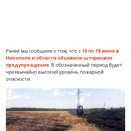
Под Покровом загорелось поле с озимой пшеницей