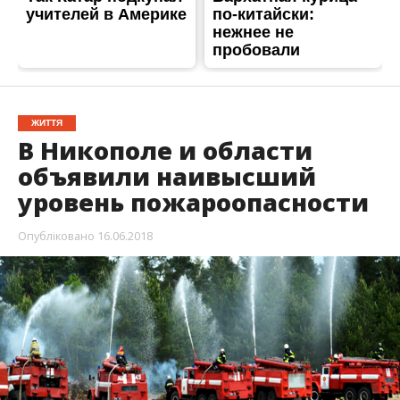
С 16 по 18 июня в Никополе и области объявили
штормовое предупреждение. В обозначенный
период будет чрезвычайно высокий уровень
пожарной опасности.
В регионе прогнозируют 5-й, самый высокий класс
пожарной опасности. Об
этом
Информатору
сообщили в
Днепропетровском региональном центре по
гидрометеорологии.