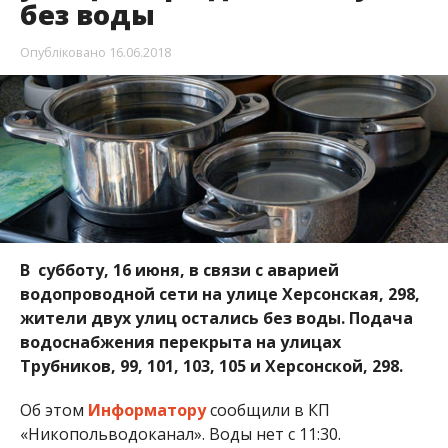
водопроводной сети на улице Херсонская, 298,
жители двух улиц остались без воды. Подача
водоснабжения перекрыта на улицах
Трубников, 99, 101, 103, 105 и Херсонской, 298.
Об этом
Информатору
сообщили в КП
«Никопольводоканал». Воды нет с 11:30.
Коммунальщики спешат сообщить жителям, когда
можно запастись водой:
16 июня – с 16:00 до 21:00;
17 июня – с 8:30 до 10:00 и с 16:00 до 21:00.
18 июня проведут работы по замене аварийного
участка трубы. Жителей просят сделать
необходимый запас воды. Коммунальщики