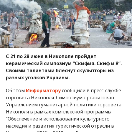
Об этом
Информатору
сообщили в пресс-службе
горсовета Никополя. Симпозиум организован
Управлением гуманитарной политики горсовета
Никополя в рамках комплексной программы
“Обеспечение и использования культурного
наследия и развития туристической отрасли в
Никополе на 2015 – 2019 годы”.
Третий год подряд в Никополе проводят
керамический симпозиум “Скифия. Скиф и Я” с
целью популяризации истории нашего края и
развития культуры и туризма в нем. Симпозиум
стартует 21 июня. В течение 8 дней скульпторы из
разных уголков Украины будут творить на
скифскую тематику.