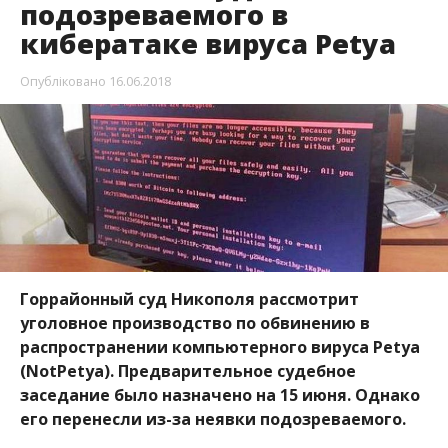
Горрайонный суд Никополя рассмотрит
уголовное производство по обвинению в
распространении компьютерного вируса Petya
(NotPetya). Предварительное судебное
заседание было назначено на 15 июня. Однако
его перенесли из-за неявки подозреваемого.
Обвиняемый является гражданином Украины,
уроженцем Российской Федерации и проживает в
Никополе. Об этом
Информатору
сообщили
пресс-службе горрайонного суда.
11 июня 2018-го в горрайонный суд Никополя
поступило уголовное производство по обвинению
гражданина Н. в совершении преступления по ч. 1
ст. 361-1 Уголовного кодекса Украины по факту