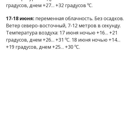
Ранее мы сообщили о том, что
дети поддаются
панике и теряют контроль над собой.
Спасатели просят
родителей не оставлять
ребятню без присмотра во время каникул.
Алена Радченко
МІТКИ:
БЕЗОПАСНОСТЬ
,
ЖИЗНЬ
,
НОВОСТИ НИКОПОЛЯ