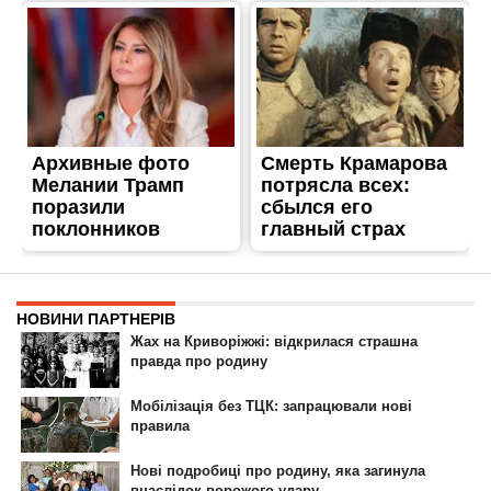
ГОЛОВНА
РЕКЛАМА НА САЙТІ
© 2007-2022 Інформатор - Національне інтернет-видання.
При повному або частковому використанні матеріалів сайту посилання
на сайт інтернет-видання
nikopol.informator.ua
як джерело
інформації є обов'язковим.