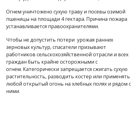
Огнем уничтожено сухую траву и посевы озимой
пшеницы на площади 4 гектара. Причина пожара
устанавливается правоохранителями.
Чтобы не допустить потери урожая ранних
зерновых культур, спасатели призывают
работников сельскохозяйственной отрасли и всех
граждан быть крайне осторожными с
огнем. Категорически запрещается сжигать сухую
растительность, разводить костер или применять
любой открытый огонь на хлебных полях и рядом с
ними.
Ранее мы сообщили о том, что
с 16 по 18 июня в
Никополе и области объявили штормовое
предупреждение
. В обозначенный период будет
чрезвычайно высокий уровень пожарной
опасности.