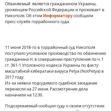
масштабной кибератаки вируса Petya (NotPetya) в
2017 году.
Из-за неявки подсудимого судебное заседание
перенесли на 27 июня. Рассмотрение дела
назначили на 12:30.
Подозреваемый сообщил суду о своем отсутствии
посредством электронного письма. Как оказалось,
прибыть в назначенную дату он не смог и
попросил перенести слушание дела.
Ранее мы сообщили о том, что двое сельских
жителей
незаконно добывали песок и глину в
Никопольском районе. За нарушение
мужчины
могут заплатить штраф или получить до 3 лет
“тюрьмы”
.