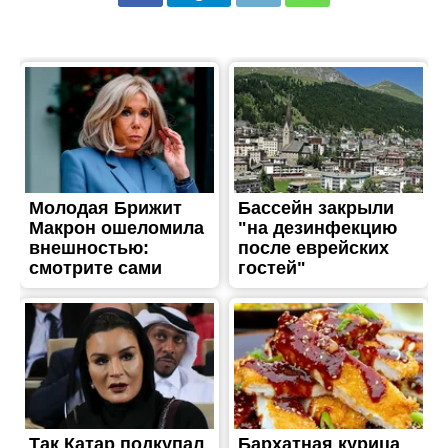
ЖИТТЯ
В Никополе и области
объявили наивысший
уровень пожароопасности
Опубліковано
16.06.2018