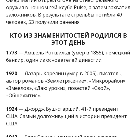
«Змеелов», «Даю уроки», повестей «Свой»,
«Общежитие».
1924
— Джордж Буш-старший, 41-й президент
США. Самый долгоживущий в истории президент
США.
1942
— Берт Сакман, немецкий врач, лауреат
Нобелевской премии (1991).
1981
— Адриана Лима, бразильская супермодель.
1992
— Филиппе Коутиньо, бразильский
футболист.
Алена Радченко
МІТКИ:
ЖИЗНЬ
,
НОВОСТИ НИКОПОЛЯ