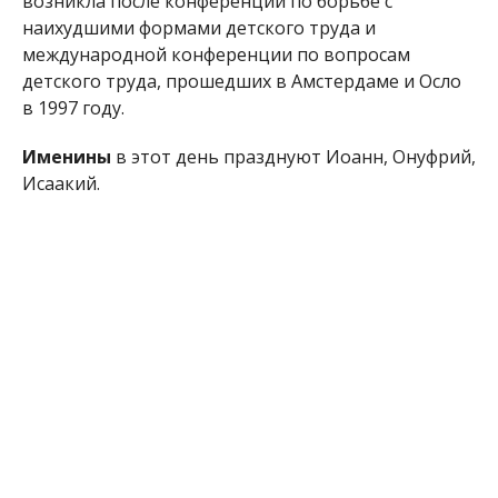
ЭТОТ ДЕНЬ В ИСТОРИИ
1664
— североамериканский город Новый
Амстердам переименовали в Нью-Йорк.
1898
— провозгласили независимость Филиппин.
1945
— во Франции отменили цензуру печати,
введенную во время войны.
1973
— в Женеве начал работу новый