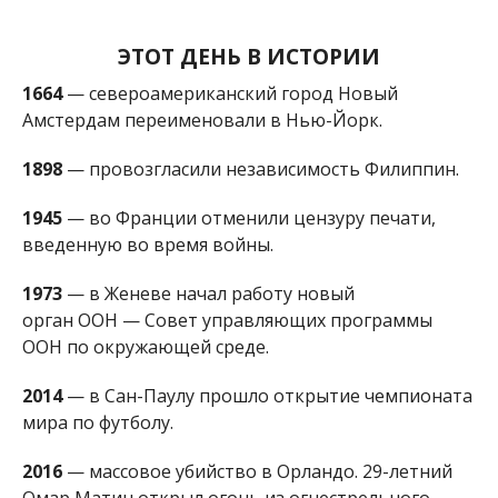
орган ООН — Совет управляющих программы
ООН по окружающей среде.
2014
— в Сан-Паулу прошло открытие чемпионата
мира по футболу.
2016
— массовое убийство в Орландо. 29-летний
Омар Матин открыл огонь из огнестрельного
оружия в ночном гей-клубе Pulse, а затем захватил
заложников. В результате стрельбы погибли 49
человек, 53 получили ранения.
КТО ИЗ ЗНАМЕНИТОСТЕЙ РОДИЛСЯ В
ЭТОТ ДЕНЬ
1773
— Амшель Ротшильд (умер в 1855), немецкий
банкир, один из основателей династии.
1920
— Лазарь Карелин (умер в 2005), писатель,
автор романов «Землетрясение», «Микрорайон»,