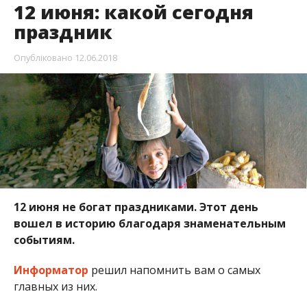
12 июня не богат праздниками. Этот день
вошел в историю благодаря знаменательным
событиям.
Информатор
решил напомнить вам о самых
главных из них.
В МИРЕ В ЭТОТ ДЕНЬ ПРАЗДНУЮТ
День работника фондового рынка в
Украине.
11 марта 2008 года Виктор Ющенко,
занимавший тогда пост Главы государства,
подписал указ № 202/2008 об учреждении нового
праздника. В документе значится, что новая дата
вводится, «учитывая значительный вклад
работников фондового рынка в ускорение