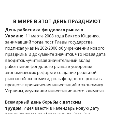
экономических реформ и создание реальной
рыночной экономики, роль фондового рынка в
процессе привлечения инвестиций в экономику
Украины, улучшении инвестиционного климата».
Всемирный день борьбы с детским
трудом.
Идея ввести в календарь новую дату
возникла после конференции по борьбе с
наихудшими формами детского труда и
международной конференции по вопросам
детского труда, прошедших в Амстердаме и Осло
в 1997 году.
Именины
в этот день празднуют Иоанн, Онуфрий,
Исаакий.