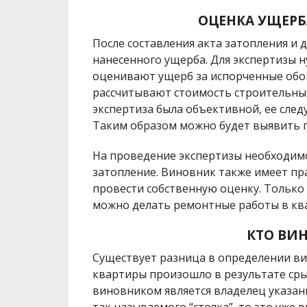
ОЦЕНКА УЩЕР
После составления акта затопления и
нанесенного ущерба. Для экспертизы 
оценивают ущерб за испорченные обои
рассчитывают стоимость строительных
экспертиза была объективной, ее след
Таким образом можно будет выявить п
На проведение экспертизы необходим
затопление. Виновник также имеет пра
провести собственную оценку. Только 
можно делать ремонтные работы в кв
КТО ВИ
Существует разница в определении ви
квартиры произошло в результате сры
виновником является владелец указан
так называемого “стояка”, то это уже 