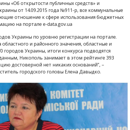
аины «Об открытости публичных средств» и
раины от 14.09.2015 года №911-р, все коммунальные
еющие отношение к сфере использования бюджетных
ацию на портале e-data.gov.ua
одов Украины по уровню регистрации на портале.
 областного и районного значения, областные и
0 городов Украины, итоги конкурса подводятся
анным, Никополь занимает в этом рейтинге 393
мацию достоверной нет никаких оснований”, –
ститель городского головы Елена Давыдко.