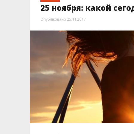
25 ноября в Украине и мире в разн
событий.
Информатор
расскажет о самых главны
В МИРЕ В
Международный день борьбы за ли
женщин
(
International Day for the Elim
внимание на проблему насилия над ж