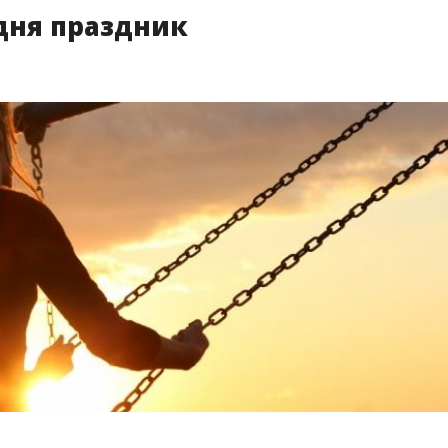
ые годы произошло немало интересных и знаковых
х из них. До конца года остается 36 дней.
 ЭТОТ ДЕНЬ ПРАЗДНУЮТ
квидацию насилия в отношении
ination of Violence against Women
). Призван обратить
енщинами во всех странах планеты. Международный