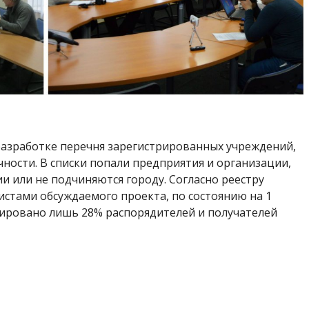
 разработке перечня зарегистрированных учреждений,
чности. В списки попали предприятия и организации,
и или не подчиняются городу. Согласно реестру
стами обсуждаемого проекта, по состоянию на 1
трировано лишь 28% распорядителей и получателей
 городов Украины занял лишь 393 место из 470
 настоящее время портал e-data.gov.ua находится в
кты – получатели бюджетных средств несут
нных ч. 1 ст. 4 Закона “О публичных средствах”.