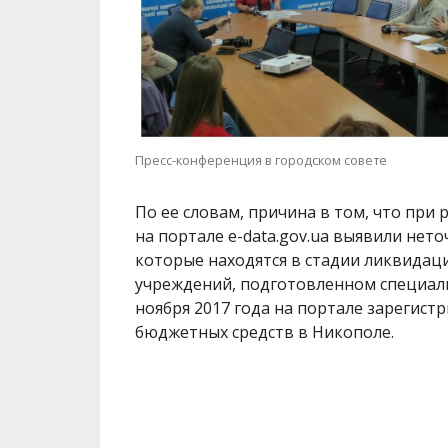
Пресс-конференция в городском совете
По ее словам, причина в том, что при
на портале e-data.gov.ua выявили нето
которые находятся в стадии ликвидаци
учреждений, подготовленном специали
ноября 2017 года на портале зарегис
бюджетных средств в Никополе.
Именно поэтому наш город в рейтинге
представленных городов-участников. В
тестовой эксплуатации, поэтому субъе
ответственность в случаях, предусмотре